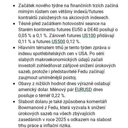
Začátek nového týdne na finančních trzích začíná
mírným růstem cen většiny indexů/futures
kontraktů založených na akciových indexech.
Těsně před začátkem hotovostní seance na
Starém kontinentu futures EU50 a DE40 posilují o
0,05 % a 0,1 %. Zároveň futures
US100
přidávají
0,11 % a futures
US500
0,12 %.
Hlavním tématem trhů je tento týden zpráva o
indexu spotřebitelských cen v USA. Po sérii
slabých makroekonomických údajů začali
investoři zohledňovat zářijové snížení úrokových
sazeb, protože i představitelé Fedu začínají
zaujmout umírněnější postoj.
Obavy z nižších hodnot dnes výrazně oslabují
americký dolar. Měnový pár
EURUSD
dnes
posiluje o téměř 0,22 %.
Slabost dolaru je také způsobena komentáři
Bowmanové z Fedu, která vyzvala k snížení
úrokových sazeb na všech zbývajících
zasedáních v roce 2025 s odkazem na slabost
trhu práce a inflační rizika.