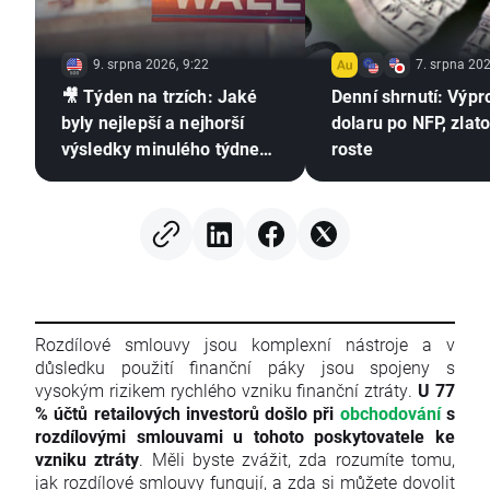
9. srpna 2026, 9:22
7. srpna 202
🎥 Týden na trzích: Jaké
Denní shrnutí: Výpr
byly nejlepší a nejhorší
dolaru po NFP, zlat
výsledky minulého týdne?
roste
Zhodnocení výsledkové
sezóny
Rozdílové smlouvy jsou komplexní nástroje a v
důsledku použití finanční páky jsou spojeny s
vysokým rizikem rychlého vzniku finanční ztráty.
U 77
% účtů retailových investorů došlo při
obchodování
s
rozdílovými smlouvami u tohoto poskytovatele ke
vzniku ztráty
. Měli byste zvážit, zda rozumíte tomu,
jak rozdílové smlouvy fungují, a zda si můžete dovolit