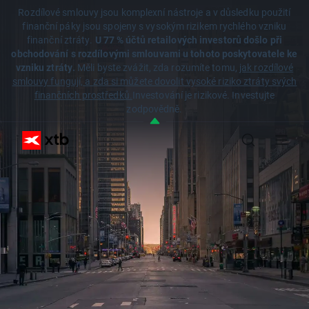
Rozdílové smlouvy jsou komplexní nástroje a v důsledku použití
finanční páky jsou spojeny s vysokým rizikem rychlého vzniku
finanční ztráty.
U 77 % účtů retailových investorů došlo při
obchodování s rozdílovými smlouvami u tohoto poskytovatele ke
vzniku ztráty.
Měli byste zvážit, zda rozumíte tomu,
jak rozdílové
smlouvy fungují, a zda si můžete dovolit vysoké riziko ztráty svých
finančních prostředků.
Investování je rizikové. Investujte
zodpovědně.