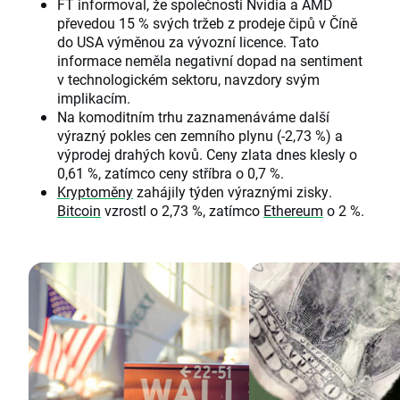
FT informoval, že společnosti Nvidia a AMD
převedou 15 % svých tržeb z prodeje čipů v Číně
do USA výměnou za vývozní licence. Tato
informace neměla negativní dopad na sentiment
v technologickém sektoru, navzdory svým
implikacím.
Na komoditním trhu zaznamenáváme další
výrazný pokles cen zemního plynu (-2,73 %) a
výprodej drahých kovů. Ceny zlata dnes klesly o
0,61 %, zatímco ceny stříbra o 0,7 %.
Kryptoměny
zahájily týden výraznými zisky.
Bitcoin
vzrostl o 2,73 %, zatímco
Ethereum
o 2 %.