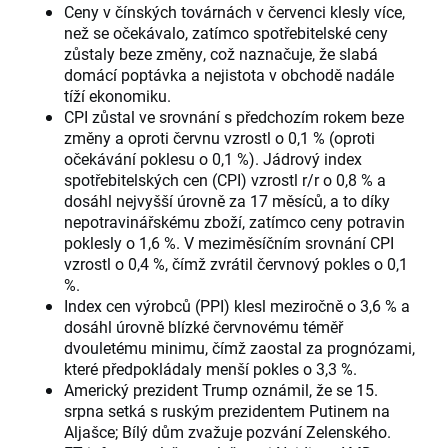
Ceny v čínských továrnách v červenci klesly více,
než se očekávalo, zatímco spotřebitelské ceny
zůstaly beze změny, což naznačuje, že slabá
domácí poptávka a nejistota v obchodě nadále
tíží ekonomiku.
CPI zůstal ve srovnání s předchozím rokem beze
změny a oproti červnu vzrostl o 0,1 % (oproti
očekávání poklesu o 0,1 %). Jádrový index
spotřebitelských cen (CPI) vzrostl r/r o 0,8 % a
dosáhl nejvyšší úrovně za 17 měsíců, a to díky
nepotravinářskému zboží, zatímco ceny potravin
poklesly o 1,6 %. V meziměsíčním srovnání CPI
vzrostl o 0,4 %, čímž zvrátil červnový pokles o 0,1
%.
Index cen výrobců (PPI) klesl meziročně o 3,6 % a
dosáhl úrovně blízké červnovému téměř
dvouletému minimu, čímž zaostal za prognózami,
které předpokládaly menší pokles o 3,3 %.
Americký prezident Trump oznámil, že se 15.
srpna setká s ruským prezidentem Putinem na
Aljašce; Bílý dům zvažuje pozvání Zelenského.