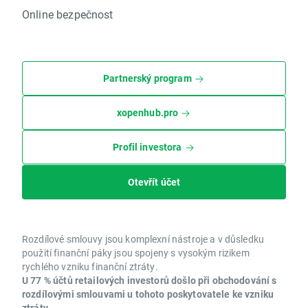
Online bezpečnost
Partnerský program
xopenhub.pro
Profil investora
Otevřít účet
Rozdílové smlouvy jsou komplexní nástroje a v důsledku
použití finanční páky jsou spojeny s vysokým rizikem
rychlého vzniku finanční ztráty.
U 77 % účtů retailových investorů došlo při obchodování s
rozdílovými smlouvami u tohoto poskytovatele ke vzniku
ztráty.