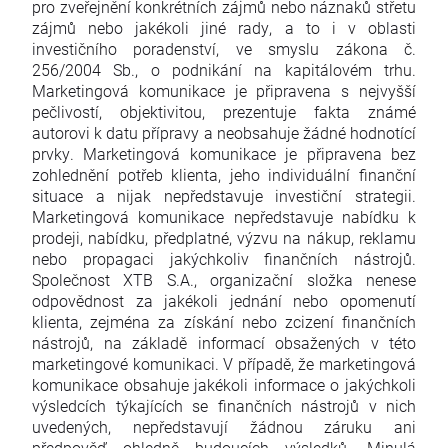
pro zveřejnění konkrétních zájmů nebo náznaků střetu
zájmů nebo jakékoli jiné rady, a to i v oblasti
investičního poradenství, ve smyslu zákona č.
256/2004 Sb., o podnikání na kapitálovém trhu.
Marketingová komunikace je připravena s nejvyšší
pečlivostí, objektivitou, prezentuje fakta známé
autorovi k datu přípravy a neobsahuje žádné hodnotící
prvky. Marketingová komunikace je připravena bez
zohlednění potřeb klienta, jeho individuální finanční
situace a nijak nepředstavuje investiční strategii.
Marketingová komunikace nepředstavuje nabídku k
prodeji, nabídku, předplatné, výzvu na nákup, reklamu
nebo propagaci jakýchkoliv finančních nástrojů.
Společnost XTB S.A., organizační složka nenese
odpovědnost za jakékoli jednání nebo opomenutí
klienta, zejména za získání nebo zcizení finančních
nástrojů, na základě informací obsažených v této
marketingové komunikaci. V případě, že marketingová
komunikace obsahuje jakékoli informace o jakýchkoli
výsledcích týkajících se finančních nástrojů v nich
uvedených, nepředstavují žádnou záruku ani
předpověď ohledně budoucích výsledků. Minulá