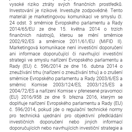
vysoké riziko ztráty svých finančních prostředků.
Investování je rizikové. Investujte zodpovědně. Tento
materiál je marketingovou komunikací ve smyslu čl.
24 odst. 3 směrnice Evropského parlamentu a Rady
2014/65/EU ze dne 15. května 2014 o trzích
finančních nástrojů, kterou se mění směrnice
2002/92/ES a směrnice 2011/61/EU (MiFID II).
Marketingová komunikace není investiční doporučení
ani informace doporučující či navrhující investiční
strategii ve smyslu nařízení Evropského parlamentu a
Rady (EU) č. 596/2014 ze dne 16. dubna 2014 o
zneužívání trhu (nařízení o zneužívání trhu) a o zrušení
směrnice Evropského parlamentu a Rady 2003/6/ES a
směrnic Komise 2003/124/ES, 2003/125/ES a
2004/72/ES a nařízení Komise v přenesené pravomoci
(EU) 2016/958 ze dne 9. března 2016, kterým se
doplňuje nařízení Evropského parlamentu a Rady (EU)
č. 596/2014, pokud jde o regulační technické normy
pro technická ujednání pro objektivní předkládání
investičních doporučení nebo jiných informací
doporučujících nebo navrhujících investiční strategie a