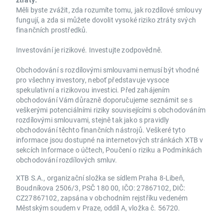
Měli byste zvážit, zda rozumíte tomu, jak rozdílové smlouvy
fungují, a zda si můžete dovolit vysoké riziko ztráty svých
finančních prostředků.
Investování je rizikové. Investujte zodpovědně.
Obchodování s rozdílovými smlouvami nemusí být vhodné
pro všechny investory, neboť představuje vysoce
spekulativní a rizikovou investici. Před zahájením
obchodování Vám důrazně doporučujeme seznámit se s
veškerými potenciálními riziky souvisejícími s obchodováním
rozdílovými smlouvami, stejně tak jako s pravidly
obchodování těchto finančních nástrojů. Veškeré tyto
informace jsou dostupné na internetových stránkách XTB v
sekcích Informace o účtech, Poučení o riziku a Podmínkách
obchodování rozdílových smluv.
XTB S.A., organizační složka se sídlem Praha 8-Libeň,
Boudníkova 2506/3, PSČ 180 00, IČO: 27867102, DIČ:
CZ27867102, zapsána v obchodním rejstříku vedeném
Městským soudem v Praze, oddíl A, vložka č. 56720.