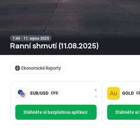
7:40 · 11. srpna 2025
Ranní shrnutí (11.08.2025)
Ekonomické Reporty
-
EUR/USD
GOLD
CFD
C
-
Stáhněte si bezplatnou aplikaci
Stáhněte si