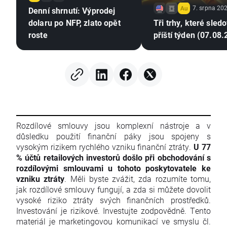
7. srpna 202
Denní shrnutí: Výprodej
dolaru po NFP, zlato opět
Tři trhy, které sled
roste
příští týden (07.08
Rozdílové smlouvy jsou komplexní nástroje a v
důsledku použití finanční páky jsou spojeny s
vysokým rizikem rychlého vzniku finanční ztráty.
U 77
% účtů retailových investorů došlo při obchodování s
rozdílovými smlouvami u tohoto poskytovatele ke
vzniku ztráty
. Měli byste zvážit, zda rozumíte tomu,
jak rozdílové smlouvy fungují, a zda si můžete dovolit
vysoké riziko ztráty svých finančních prostředků.
Investování je rizikové. Investujte zodpovědně. Tento
materiál je marketingovou komunikací ve smyslu čl.