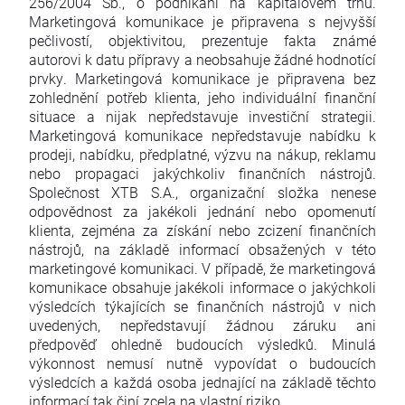
256/2004 Sb., o podnikání na kapitálovém trhu.
Marketingová komunikace je připravena s nejvyšší
pečlivostí, objektivitou, prezentuje fakta známé
autorovi k datu přípravy a neobsahuje žádné hodnotící
prvky. Marketingová komunikace je připravena bez
zohlednění potřeb klienta, jeho individuální finanční
situace a nijak nepředstavuje investiční strategii.
Marketingová komunikace nepředstavuje nabídku k
prodeji, nabídku, předplatné, výzvu na nákup, reklamu
nebo propagaci jakýchkoliv finančních nástrojů.
Společnost XTB S.A., organizační složka nenese
odpovědnost za jakékoli jednání nebo opomenutí
klienta, zejména za získání nebo zcizení finančních
nástrojů, na základě informací obsažených v této
marketingové komunikaci. V případě, že marketingová
komunikace obsahuje jakékoli informace o jakýchkoli
výsledcích týkajících se finančních nástrojů v nich
uvedených, nepředstavují žádnou záruku ani
předpověď ohledně budoucích výsledků. Minulá
výkonnost nemusí nutně vypovídat o budoucích
výsledcích a každá osoba jednající na základě těchto
informací tak činí zcela na vlastní riziko.