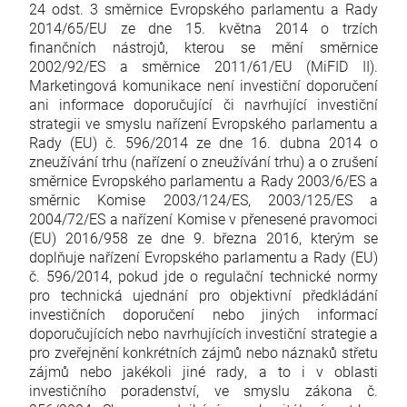
24 odst. 3 směrnice Evropského parlamentu a Rady
2014/65/EU ze dne 15. května 2014 o trzích
finančních nástrojů, kterou se mění směrnice
2002/92/ES a směrnice 2011/61/EU (MiFID II).
Marketingová komunikace není investiční doporučení
ani informace doporučující či navrhující investiční
strategii ve smyslu nařízení Evropského parlamentu a
Rady (EU) č. 596/2014 ze dne 16. dubna 2014 o
zneužívání trhu (nařízení o zneužívání trhu) a o zrušení
směrnice Evropského parlamentu a Rady 2003/6/ES a
směrnic Komise 2003/124/ES, 2003/125/ES a
2004/72/ES a nařízení Komise v přenesené pravomoci
(EU) 2016/958 ze dne 9. března 2016, kterým se
doplňuje nařízení Evropského parlamentu a Rady (EU)
č. 596/2014, pokud jde o regulační technické normy
pro technická ujednání pro objektivní předkládání
investičních doporučení nebo jiných informací
doporučujících nebo navrhujících investiční strategie a
pro zveřejnění konkrétních zájmů nebo náznaků střetu
zájmů nebo jakékoli jiné rady, a to i v oblasti
investičního poradenství, ve smyslu zákona č.