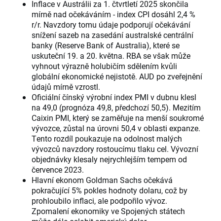
Inflace v Austrálii za 1. čtvrtletí 2025 skončila
mírně nad očekáváním - index CPI dosáhl 2,4 %
r/r. Navzdory tomu údaje podporují očekávání
snížení sazeb na zasedání australské centrální
banky (Reserve Bank of Australia), které se
uskuteční 19. a 20. května. RBA se však může
vyhnout výrazně holubičím sdělením kvůli
globální ekonomické nejistotě. AUD po zveřejnění
údajů mírně vzrostl.
Oficiální čínský výrobní index PMI v dubnu klesl
na 49,0 (prognóza 49,8, předchozí 50,5). Mezitím
Caixin PMI, který se zaměřuje na menší soukromé
vývozce, zůstal na úrovni 50,4 v oblasti expanze.
Tento rozdíl poukazuje na odolnost malých
vývozců navzdory rostoucímu tlaku cel. Vývozní
objednávky klesaly nejrychlejším tempem od
července 2023.
Hlavní ekonom Goldman Sachs očekává
pokračující 5% pokles hodnoty dolaru, což by
prohloubilo inflaci, ale podpořilo vývoz.
Zpomalení ekonomiky ve Spojených státech