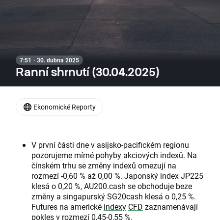
7:51 · 30. dubna 2025
Ranní shrnutí (30.04.2025)
Ekonomické Reporty
V první části dne v asijsko-pacifickém regionu
pozorujeme mírné pohyby akciových indexů. Na
čínském trhu se změny indexů omezují na
rozmezí -0,60 % až 0,00 %. Japonský index JP225
klesá o 0,20 %, AU200.cash se obchoduje beze
změny a singapurský SG20cash klesá o 0,25 %.
Futures na americké
indexy
CFD
zaznamenávají
pokles v rozmezí 0,45-0,55 %.