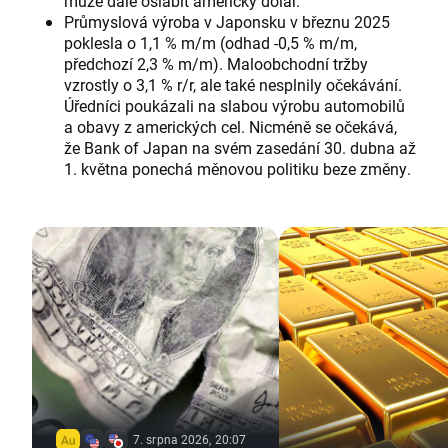
může dále oslabit americký dolar.
Průmyslová výroba v Japonsku v březnu 2025
poklesla o 1,1 % m/m (odhad -0,5 % m/m,
předchozí 2,3 % m/m). Maloobchodní tržby
vzrostly o 3,1 % r/r, ale také nesplnily očekávání.
Úředníci poukázali na slabou výrobu automobilů
a obavy z amerických cel. Nicméně se očekává,
že Bank of Japan na svém zasedání 30. dubna až
1. května ponechá měnovou politiku beze změny.
7. srpna 2026, 20:07