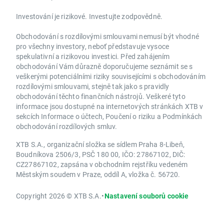
Investování je rizikové. Investujte zodpovědně.
Obchodování s rozdílovými smlouvami nemusí být vhodné
pro všechny investory, neboť představuje vysoce
spekulativní a rizikovou investici. Před zahájením
obchodování Vám důrazně doporučujeme seznámit se s
veškerými potenciálními riziky souvisejícími s obchodováním
rozdílovými smlouvami, stejně tak jako s pravidly
obchodování těchto finančních nástrojů. Veškeré tyto
informace jsou dostupné na internetových stránkách XTB v
sekcích Informace o účtech, Poučení o riziku a Podmínkách
obchodování rozdílových smluv.
XTB S.A., organizační složka se sídlem Praha 8-Libeň,
Boudníkova 2506/3, PSČ 180 00, IČO: 27867102, DIČ:
CZ27867102, zapsána v obchodním rejstříku vedeném
Městským soudem v Praze, oddíl A, vložka č. 56720.
Copyright 2026 © XTB S.A.
•
Nastavení souborů cookie