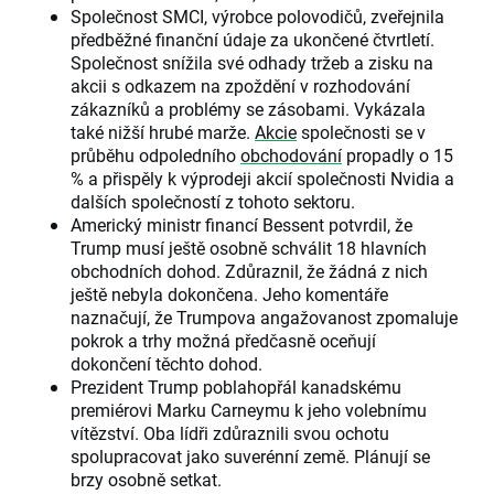
Společnost SMCI, výrobce polovodičů, zveřejnila
předběžné finanční údaje za ukončené čtvrtletí.
Společnost snížila své odhady tržeb a zisku na
akcii s odkazem na zpoždění v rozhodování
zákazníků a problémy se zásobami. Vykázala
také nižší hrubé marže.
Akcie
společnosti se v
průběhu odpoledního
obchodování
propadly o 15
% a přispěly k výprodeji akcií společnosti Nvidia a
dalších společností z tohoto sektoru.
Americký ministr financí Bessent potvrdil, že
Trump musí ještě osobně schválit 18 hlavních
obchodních dohod. Zdůraznil, že žádná z nich
ještě nebyla dokončena. Jeho komentáře
naznačují, že Trumpova angažovanost zpomaluje
pokrok a trhy možná předčasně oceňují
dokončení těchto dohod.
Prezident Trump poblahopřál kanadskému
premiérovi Marku Carneymu k jeho volebnímu
vítězství. Oba lídři zdůraznili svou ochotu
spolupracovat jako suverénní země. Plánují se
brzy osobně setkat.