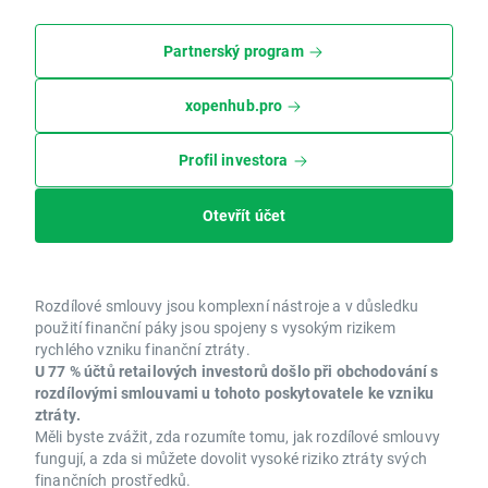
Partnerský program
xopenhub.pro
Profil investora
Otevřít účet
Rozdílové smlouvy jsou komplexní nástroje a v důsledku
použití finanční páky jsou spojeny s vysokým rizikem
rychlého vzniku finanční ztráty.
U 77 % účtů retailových investorů došlo při obchodování s
rozdílovými smlouvami u tohoto poskytovatele ke vzniku
ztráty.
Měli byste zvážit, zda rozumíte tomu, jak rozdílové smlouvy
fungují, a zda si můžete dovolit vysoké riziko ztráty svých
finančních prostředků.