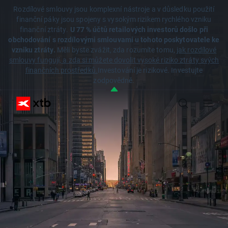
Rozdílové smlouvy jsou komplexní nástroje a v důsledku použití
finanční páky jsou spojeny s vysokým rizikem rychlého vzniku
finanční ztráty.
U 77 % účtů retailových investorů došlo při
obchodování s rozdílovými smlouvami u tohoto poskytovatele ke
vzniku ztráty.
Měli byste zvážit, zda rozumíte tomu,
jak rozdílové
smlouvy fungují, a zda si můžete dovolit vysoké riziko ztráty svých
finančních prostředků.
Investování je rizikové. Investujte
zodpovědně.