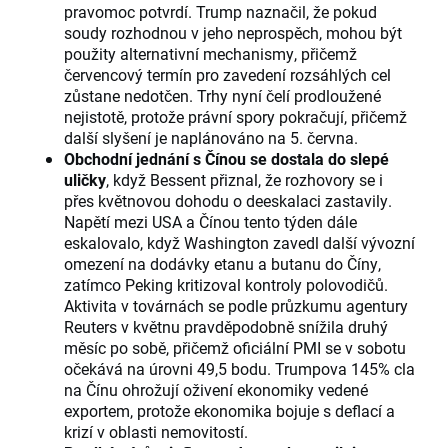
pravomoc potvrdí. Trump naznačil, že pokud
soudy rozhodnou v jeho neprospěch, mohou být
použity alternativní mechanismy, přičemž
červencový termín pro zavedení rozsáhlých cel
zůstane nedotčen. Trhy nyní čelí prodloužené
nejistotě, protože právní spory pokračují, přičemž
další slyšení je naplánováno na 5. června.
Obchodní jednání s Čínou se dostala do slepé
uličky
, když Bessent přiznal, že rozhovory se i
přes květnovou dohodu o deeskalaci zastavily.
Napětí mezi USA a Čínou tento týden dále
eskalovalo, když Washington zavedl další vývozní
omezení na dodávky etanu a butanu do Číny,
zatímco Peking kritizoval kontroly polovodičů.
Aktivita v továrnách se podle průzkumu agentury
Reuters v květnu pravděpodobně snížila druhý
měsíc po sobě, přičemž oficiální PMI se v sobotu
očekává na úrovni 49,5 bodu. Trumpova 145% cla
na Čínu ohrožují oživení ekonomiky vedené
exportem, protože ekonomika bojuje s deflací a
krizí v oblasti nemovitostí.