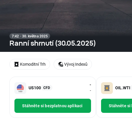
7:42 · 30. května 2025
Ranní shrnutí (30.05.2025)
Komoditní Trh
Vývoj Indexů
-
US100
OIL.WTI
CFD
-
Stáhněte si bezplatnou aplikaci
Stáhněte si