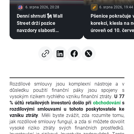
6. srpna 2026, 20:28
6. srpna 2026, 19:44
Denní shrnutí 🗽 Wall
Pšenice pokračuje 
Street drží pozice
korekci, klesla na n
navzdory slabosti
úroveň od 10. červ
paměťových čipů, ropa
Sucho, El Niño a Če
znovu zdražuje
moře zůstávají v ce
pozornosti
Rozdílové smlouvy jsou komplexní nástroje a v
důsledku použití finanční páky jsou spojeny s
vysokým rizikem rychlého vzniku finanční ztráty.
U 77
% účtů retailových investorů došlo při
obchodování
s
rozdílovými smlouvami u tohoto poskytovatele ke
vzniku ztráty
. Měli byste zvážit, zda rozumíte tomu,
jak rozdílové smlouvy fungují, a zda si můžete dovolit
vysoké riziko ztráty svých finančních prostředků.
Investování je rizikové. Investujte zodpovědně. Tento