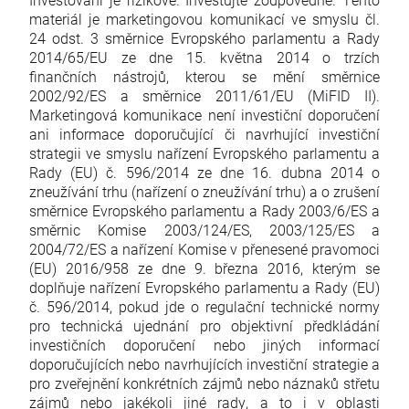
materiál je marketingovou komunikací ve smyslu čl.
24 odst. 3 směrnice Evropského parlamentu a Rady
2014/65/EU ze dne 15. května 2014 o trzích
finančních nástrojů, kterou se mění směrnice
2002/92/ES a směrnice 2011/61/EU (MiFID II).
Marketingová komunikace není investiční doporučení
ani informace doporučující či navrhující investiční
strategii ve smyslu nařízení Evropského parlamentu a
Rady (EU) č. 596/2014 ze dne 16. dubna 2014 o
zneužívání trhu (nařízení o zneužívání trhu) a o zrušení
směrnice Evropského parlamentu a Rady 2003/6/ES a
směrnic Komise 2003/124/ES, 2003/125/ES a
2004/72/ES a nařízení Komise v přenesené pravomoci
(EU) 2016/958 ze dne 9. března 2016, kterým se
doplňuje nařízení Evropského parlamentu a Rady (EU)
č. 596/2014, pokud jde o regulační technické normy
pro technická ujednání pro objektivní předkládání
investičních doporučení nebo jiných informací
doporučujících nebo navrhujících investiční strategie a
pro zveřejnění konkrétních zájmů nebo náznaků střetu
zájmů nebo jakékoli jiné rady, a to i v oblasti