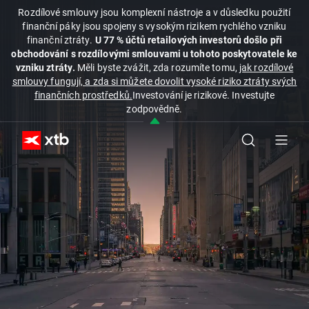
Rozdílové smlouvy jsou komplexní nástroje a v důsledku použití
finanční páky jsou spojeny s vysokým rizikem rychlého vzniku
finanční ztráty.
U 77 % účtů retailových investorů došlo při
obchodování s rozdílovými smlouvami u tohoto poskytovatele ke
vzniku ztráty.
Měli byste zvážit, zda rozumíte tomu,
jak rozdílové
smlouvy fungují, a zda si můžete dovolit vysoké riziko ztráty svých
finančních prostředků.
Investování je rizikové. Investujte
zodpovědně.