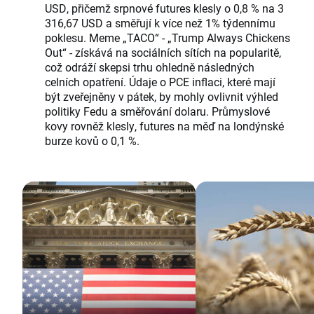
USD, přičemž srpnové futures klesly o 0,8 % na 3
316,67 USD a směřují k více než 1% týdennímu
poklesu. Meme „TACO“ - „Trump Always Chickens
Out“ - získává na sociálních sítích na popularitě,
což odráží skepsi trhu ohledně následných
celních opatření. Údaje o PCE inflaci, které mají
být zveřejněny v pátek, by mohly ovlivnit výhled
politiky Fedu a směřování dolaru. Průmyslové
kovy rovněž klesly, futures na měď na londýnské
burze kovů o 0,1 %.