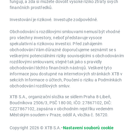
fungují, a zda si můžete dovolit vysoké riziko ztráty svých
finančních prostředků.
Investování je rizikové. Investujte zodpovědně.
Obchodování s rozdílovými smlouvami nemusí být vhodné
pro všechny investory, neboť představuje vysoce
spekulativní a rizikovou investici. Před zahájením
obchodování Vám důrazně doporučujeme seznámit se s
veškerými potenciálními riziky souvisejícími s obchodováním
rozdílovými smlouvami, stejně tak jako s pravidly
obchodování těchto finančních nástrojů. Veškeré tyto
informace jsou dostupné na internetových stránkách XTB v
sekcích Informace o účtech, Poučení o riziku a Podmínkách
obchodování rozdílových smluv.
XTB S.A., organizační složka se sídlem Praha 8-Libeň,
Boudníkova 2506/3, PSČ 180 00, IČO: 27867102, DIČ:
CZ27867102, zapsána v obchodním rejstříku vedeném
Městským soudem v Praze, oddíl A, vložka č. 56720.
Copyright 2026 © XTB S.A.
•
Nastavení souborů cookie