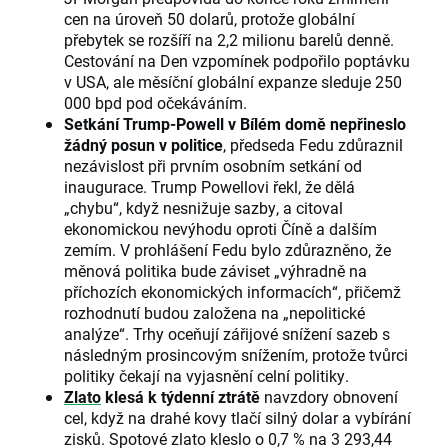
cen na úroveň 50 dolarů, protože globální
přebytek se rozšíří na 2,2 milionu barelů denně.
Cestování na Den vzpomínek podpořilo poptávku
v USA, ale měsíční globální expanze sleduje 250
000 bpd pod očekáváním.
Setkání Trump-Powell v Bílém domě nepřineslo
žádný posun v politice
, předseda Fedu zdůraznil
nezávislost při prvním osobním setkání od
inaugurace. Trump Powellovi řekl, že dělá
„chybu“, když nesnižuje sazby, a citoval
ekonomickou nevýhodu oproti Číně a dalším
zemím. V prohlášení Fedu bylo zdůrazněno, že
měnová politika bude záviset „výhradně na
příchozích ekonomických informacích“, přičemž
rozhodnutí budou založena na „nepolitické
analýze“. Trhy oceňují zářijové snížení sazeb s
následným prosincovým snížením, protože tvůrci
politiky čekají na vyjasnění celní politiky.
Zlato
klesá k týdenní ztrátě
navzdory obnovení
cel, když na drahé kovy tlačí silný dolar a vybírání
zisků. Spotové zlato kleslo o 0,7 % na 3 293,44