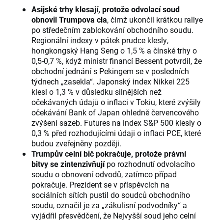
Asijské trhy klesají, protože odvolací soud
obnovil Trumpova cla
, čímž ukončil krátkou rallye
po středečním zablokování obchodního soudu.
Regionální
indexy
v pátek prudce klesly,
hongkongský Hang Seng o 1,5 % a čínské trhy o
0,5-0,7 %, když ministr financí Bessent potvrdil, že
obchodní jednání s Pekingem se v posledních
týdnech „zasekla“. Japonský index Nikkei 225
klesl o 1,3 % v důsledku silnějších než
očekávaných údajů o inflaci v Tokiu, které zvýšily
očekávání Bank of Japan ohledně červencového
zvýšení sazeb. Futures na index S&P 500 klesly o
0,3 % před rozhodujícími údaji o inflaci PCE, které
budou zveřejněny později.
Trumpův celní bič pokračuje, protože právní
bitvy se zintenzivňují
po rozhodnutí odvolacího
soudu o obnovení odvodů, zatímco případ
pokračuje. Prezident se v příspěvcích na
sociálních sítích pustil do soudců obchodního
soudu, označil je za „zákulisní podvodníky“ a
vyjádřil přesvědčení, že Nejvyšší soud jeho celní