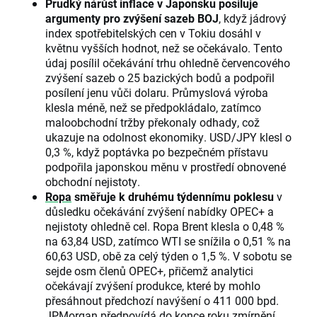
Prudký nárůst inflace v Japonsku posiluje
argumenty pro zvýšení sazeb BOJ
, když jádrový
index spotřebitelských cen v Tokiu dosáhl v
květnu vyšších hodnot, než se očekávalo. Tento
údaj posílil očekávání trhu ohledně červencového
zvýšení sazeb o 25 bazických bodů a podpořil
posílení jenu vůči dolaru. Průmyslová výroba
klesla méně, než se předpokládalo, zatímco
maloobchodní tržby překonaly odhady, což
ukazuje na odolnost ekonomiky. USD/JPY klesl o
0,3 %, když poptávka po bezpečném přístavu
podpořila japonskou měnu v prostředí obnovené
obchodní nejistoty.
Ropa
směřuje k druhému týdennímu poklesu
v
důsledku očekávání zvýšení nabídky OPEC+ a
nejistoty ohledně cel. Ropa Brent klesla o 0,48 %
na 63,84 USD, zatímco WTI se snížila o 0,51 % na
60,63 USD, obě za celý týden o 1,5 %. V sobotu se
sejde osm členů OPEC+, přičemž analytici
očekávají zvýšení produkce, které by mohlo
přesáhnout předchozí navýšení o 411 000 bpd.
JPMorgan předpovídá do konce roku zmírnění