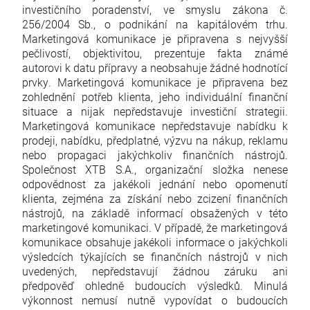
investičního poradenství, ve smyslu zákona č.
256/2004 Sb., o podnikání na kapitálovém trhu.
Marketingová komunikace je připravena s nejvyšší
pečlivostí, objektivitou, prezentuje fakta známé
autorovi k datu přípravy a neobsahuje žádné hodnotící
prvky. Marketingová komunikace je připravena bez
zohlednění potřeb klienta, jeho individuální finanční
situace a nijak nepředstavuje investiční strategii.
Marketingová komunikace nepředstavuje nabídku k
prodeji, nabídku, předplatné, výzvu na nákup, reklamu
nebo propagaci jakýchkoliv finančních nástrojů.
Společnost XTB S.A., organizační složka nenese
odpovědnost za jakékoli jednání nebo opomenutí
klienta, zejména za získání nebo zcizení finančních
nástrojů, na základě informací obsažených v této
marketingové komunikaci. V případě, že marketingová
komunikace obsahuje jakékoli informace o jakýchkoli
výsledcích týkajících se finančních nástrojů v nich
uvedených, nepředstavují žádnou záruku ani
předpověď ohledně budoucích výsledků. Minulá
výkonnost nemusí nutně vypovídat o budoucích