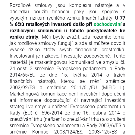
Rozdílové smlouvy jsou komplexní nástroje a v
důsledku použití finanční páky jsou spojeny s
vysokým rizikem rychlého vzniku finanční ztráty.
U 77
% účtů retailových investorů došlo při
obchodování
s
rozdílovými smlouvami u tohoto poskytovatele ke
vzniku ztráty
. Měli byste zvážit, zda rozumíte tomu,
jak rozdílové smlouvy fungují, a zda si můžete dovolit
vysoké riziko ztráty svých finančních prostředků.
Investování je rizikové. Investujte zodpovědně. Tento
materiál je marketingovou komunikací ve smyslu čl.
24 odst. 3 směrnice Evropského parlamentu a Rady
2014/65/EU ze dne 15. května 2014 o trzích
finančních nástrojů, kterou se mění směrnice
2002/92/ES a směrnice 2011/61/EU (MiFID II).
Marketingová komunikace není investiční doporučení
ani informace doporučující či navrhující investiční
strategii ve smyslu nařízení Evropského parlamentu a
Rady (EU) č. 596/2014 ze dne 16. dubna 2014 o
zneužívání trhu (nařízení o zneužívání trhu) a o zrušení
směrnice Evropského parlamentu a Rady 2003/6/ES a
směrnic Komise 2003/124/ES, 2003/125/ES a