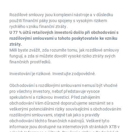
Rozdílové smlouvy jsou komplexní nástroje a v důsledku
použití finanční páky jsou spojeny s vysokým rizikem
rychlého vzniku finanční ztráty.
U 77 % účtů retailových investorů došlo při obchodování s
rozdílovými smlouvami u tohoto poskytovatele ke vzniku
ztráty.
Měli byste zvážit, zda rozumíte tomu, jak rozdílové smlouvy
fungují, a zda si můžete dovolit vysoké riziko ztráty svých
finančních prostředků.
Investování je rizikové. Investujte zodpovědně.
Obchodování s rozdílovými smlouvami nemusí být vhodné
pro všechny investory, neboť představuje vysoce
spekulativní a rizikovou investici. Před zahájením
obchodování Vám důrazně doporučujeme seznámit se s
veškerými potenciálními riziky souvisejícími s obchodováním
rozdílovými smlouvami, stejně tak jako s pravidly
obchodování těchto finančních nástrojů. Veškeré tyto
informace jsou dostupné na internetových stránkách XTB v