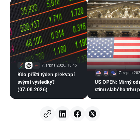
7. srpna 2026, 18:45
7. srpna 202
Kdo příští týden překvapí
svými výsledky?
US OPEN: Mírný od
(07.08.2026)
stínu slabého trhu 