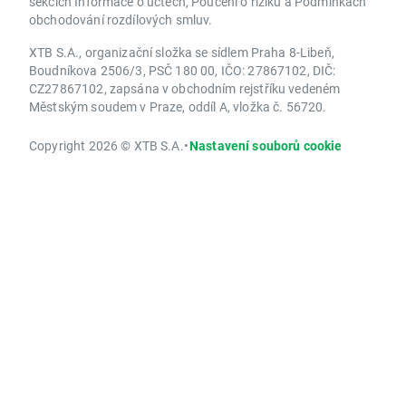
sekcích Informace o účtech, Poučení o riziku a Podmínkách
obchodování rozdílových smluv.
XTB S.A., organizační složka se sídlem Praha 8-Libeň,
Boudníkova 2506/3, PSČ 180 00, IČO: 27867102, DIČ:
CZ27867102, zapsána v obchodním rejstříku vedeném
Městským soudem v Praze, oddíl A, vložka č. 56720.
Copyright 2026 © XTB S.A.
•
Nastavení souborů cookie