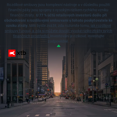
Rozdílové smlouvy jsou komplexní nástroje a v důsledku použití
finanční páky jsou spojeny s vysokým rizikem rychlého vzniku
finanční ztráty.
U 77 % účtů retailových investorů došlo při
obchodování s rozdílovými smlouvami u tohoto poskytovatele ke
vzniku ztráty.
Měli byste zvážit, zda rozumíte tomu,
jak rozdílové
smlouvy fungují, a zda si můžete dovolit vysoké riziko ztráty svých
finančních prostředků.
Investování je rizikové. Investujte
zodpovědně.