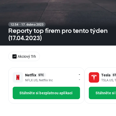
12:54 · 17. dubna 2023
Reporty top firem pro tento týden
(17.04.2023)
Akciový Trh
-
Netflix
Tesla
STC
S
-
NFLX.US, Netflix Inc
TSLA.US, T
Stáhněte si bezplatnou aplikaci
Stáhněte si