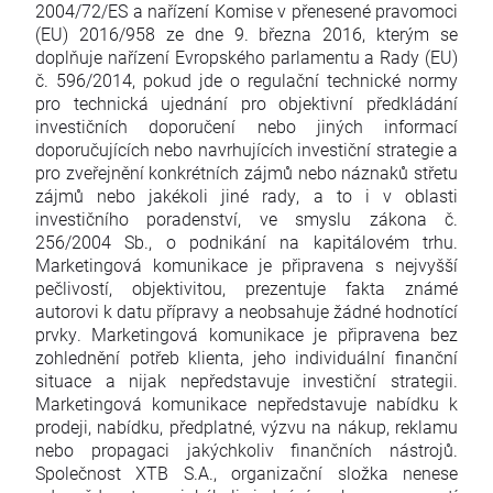
2004/72/ES a nařízení Komise v přenesené pravomoci
(EU) 2016/958 ze dne 9. března 2016, kterým se
doplňuje nařízení Evropského parlamentu a Rady (EU)
č. 596/2014, pokud jde o regulační technické normy
pro technická ujednání pro objektivní předkládání
investičních doporučení nebo jiných informací
doporučujících nebo navrhujících investiční strategie a
pro zveřejnění konkrétních zájmů nebo náznaků střetu
zájmů nebo jakékoli jiné rady, a to i v oblasti
investičního poradenství, ve smyslu zákona č.
256/2004 Sb., o podnikání na kapitálovém trhu.
Marketingová komunikace je připravena s nejvyšší
pečlivostí, objektivitou, prezentuje fakta známé
autorovi k datu přípravy a neobsahuje žádné hodnotící
prvky. Marketingová komunikace je připravena bez
zohlednění potřeb klienta, jeho individuální finanční
situace a nijak nepředstavuje investiční strategii.
Marketingová komunikace nepředstavuje nabídku k
prodeji, nabídku, předplatné, výzvu na nákup, reklamu
nebo propagaci jakýchkoliv finančních nástrojů.
Společnost XTB S.A., organizační složka nenese