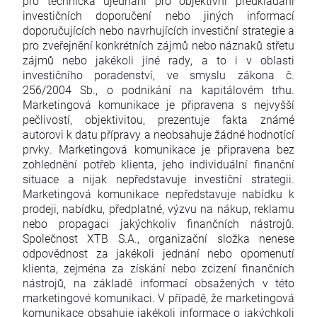
pro technická ujednání pro objektivní předkládání
investičních doporučení nebo jiných informací
doporučujících nebo navrhujících investiční strategie a
pro zveřejnění konkrétních zájmů nebo náznaků střetu
zájmů nebo jakékoli jiné rady, a to i v oblasti
investičního poradenství, ve smyslu zákona č.
256/2004 Sb., o podnikání na kapitálovém trhu.
Marketingová komunikace je připravena s nejvyšší
pečlivostí, objektivitou, prezentuje fakta známé
autorovi k datu přípravy a neobsahuje žádné hodnotící
prvky. Marketingová komunikace je připravena bez
zohlednění potřeb klienta, jeho individuální finanční
situace a nijak nepředstavuje investiční strategii.
Marketingová komunikace nepředstavuje nabídku k
prodeji, nabídku, předplatné, výzvu na nákup, reklamu
nebo propagaci jakýchkoliv finančních nástrojů.
Společnost XTB S.A., organizační složka nenese
odpovědnost za jakékoli jednání nebo opomenutí
klienta, zejména za získání nebo zcizení finančních
nástrojů, na základě informací obsažených v této
marketingové komunikaci. V případě, že marketingová
komunikace obsahuje jakékoli informace o jakýchkoli