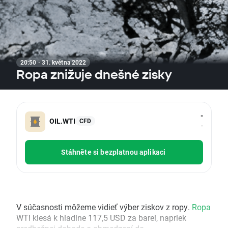
20:50 · 31. května 2022
Ropa znižuje dnešné zisky
-
OIL.WTI
CFD
-
Stáhněte si bezplatnou aplikaci
V súčasnosti môžeme vidieť výber ziskov z ropy.
Ropa
WTI klesá k hladine 117,5 USD za barel, napriek