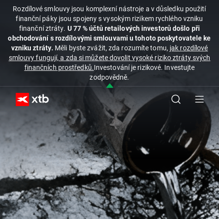
Rozdílové smlouvy jsou komplexní nástroje a v důsledku použití
finanční páky jsou spojeny s vysokým rizikem rychlého vzniku
finanční ztráty.
U 77 % účtů retailových investorů došlo při
obchodování s rozdílovými smlouvami u tohoto poskytovatele ke
vzniku ztráty.
Měli byste zvážit, zda rozumíte tomu,
jak rozdílové
smlouvy fungují, a zda si můžete dovolit vysoké riziko ztráty svých
finančních prostředků.
Investování je rizikové. Investujte
zodpovědně.