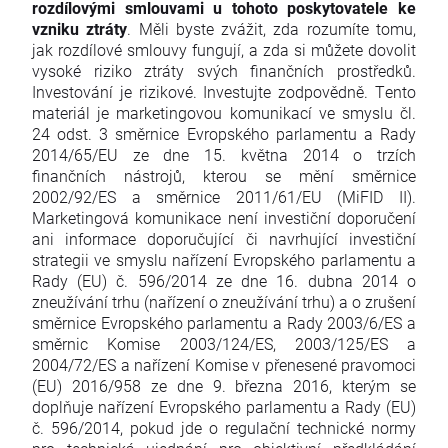
rozdílovými smlouvami u tohoto poskytovatele ke
vzniku ztráty
. Měli byste zvážit, zda rozumíte tomu,
jak rozdílové smlouvy fungují, a zda si můžete dovolit
vysoké riziko ztráty svých finančních prostředků.
Investování je rizikové. Investujte zodpovědně. Tento
materiál je marketingovou komunikací ve smyslu čl.
24 odst. 3 směrnice Evropského parlamentu a Rady
2014/65/EU ze dne 15. května 2014 o trzích
finančních nástrojů, kterou se mění směrnice
2002/92/ES a směrnice 2011/61/EU (MiFID II).
Marketingová komunikace není investiční doporučení
ani informace doporučující či navrhující investiční
strategii ve smyslu nařízení Evropského parlamentu a
Rady (EU) č. 596/2014 ze dne 16. dubna 2014 o
zneužívání trhu (nařízení o zneužívání trhu) a o zrušení
směrnice Evropského parlamentu a Rady 2003/6/ES a
směrnic Komise 2003/124/ES, 2003/125/ES a
2004/72/ES a nařízení Komise v přenesené pravomoci
(EU) 2016/958 ze dne 9. března 2016, kterým se
doplňuje nařízení Evropského parlamentu a Rady (EU)
č. 596/2014, pokud jde o regulační technické normy