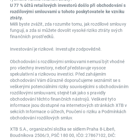
U 77 % účtů retailových investorů došlo při obchodování s
rozdílovými smlouvami u tohoto poskytovatele ke vzniku
ztráty.
Měli byste zvážit, zda rozumíte tomu, jak rozdílové smlouvy
fungují, a zda si můžete dovolit vysoké riziko ztráty svých
finančních prostředků.
Investování je rizikové. Investujte zodpovědně.
Obchodování s rozdílovými smlouvami nemusí být vhodné
pro všechny investory, neboť představuje vysoce
spekulativní a rizikovou investici. Před zahájením
obchodování Vám důrazně doporučujeme seznámit se s
veškerými potenciálními riziky souvisejícími s obchodováním
rozdílovými smlouvami, stejně tak jako s pravidly
obchodování těchto finančních nástrojů. Veškeré tyto
informace jsou dostupné na internetových stránkách XTB v
sekcích Informace o účtech, Poučení o riziku a Podmínkách
obchodování rozdílových smluv.
XTB S.A., organizační složka se sídlem Praha 8-Libeň,
Boudníkova 2506/3, PSČ 180 00, IČO: 27867102, DIČ: