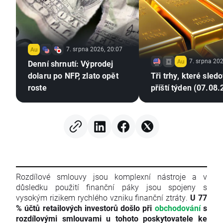
7. srpna 2026, 20:07
7. srpna 202
Denní shrnutí: Výprodej
dolaru po NFP, zlato opět
Tři trhy, které sled
roste
příští týden (07.08
Rozdílové smlouvy jsou komplexní nástroje a v
důsledku použití finanční páky jsou spojeny s
vysokým rizikem rychlého vzniku finanční ztráty.
U 77
% účtů retailových investorů došlo při
obchodování
s
rozdílovými smlouvami u tohoto poskytovatele ke