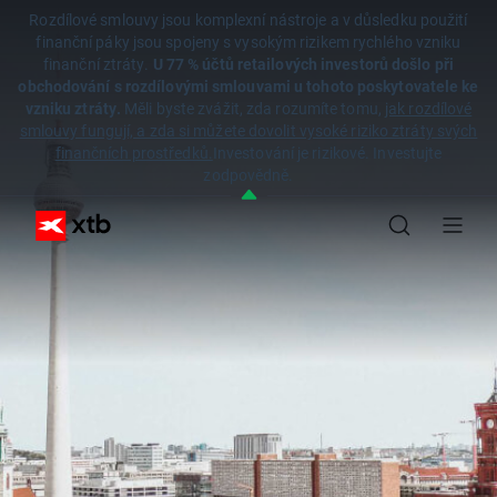
Rozdílové smlouvy jsou komplexní nástroje a v důsledku použití
finanční páky jsou spojeny s vysokým rizikem rychlého vzniku
finanční ztráty.
U 77 % účtů retailových investorů došlo při
obchodování s rozdílovými smlouvami u tohoto poskytovatele ke
vzniku ztráty.
Měli byste zvážit, zda rozumíte tomu,
jak rozdílové
smlouvy fungují, a zda si můžete dovolit vysoké riziko ztráty svých
finančních prostředků.
Investování je rizikové. Investujte
zodpovědně.