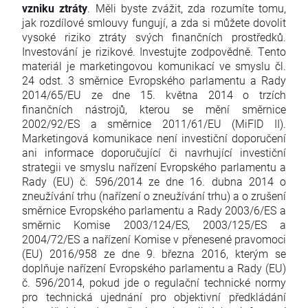
vzniku ztráty
. Měli byste zvážit, zda rozumíte tomu,
jak rozdílové smlouvy fungují, a zda si můžete dovolit
vysoké riziko ztráty svých finančních prostředků.
Investování je rizikové. Investujte zodpovědně. Tento
materiál je marketingovou komunikací ve smyslu čl.
24 odst. 3 směrnice Evropského parlamentu a Rady
2014/65/EU ze dne 15. května 2014 o trzích
finančních nástrojů, kterou se mění směrnice
2002/92/ES a směrnice 2011/61/EU (MiFID II).
Marketingová komunikace není investiční doporučení
ani informace doporučující či navrhující investiční
strategii ve smyslu nařízení Evropského parlamentu a
Rady (EU) č. 596/2014 ze dne 16. dubna 2014 o
zneužívání trhu (nařízení o zneužívání trhu) a o zrušení
směrnice Evropského parlamentu a Rady 2003/6/ES a
směrnic Komise 2003/124/ES, 2003/125/ES a
2004/72/ES a nařízení Komise v přenesené pravomoci
(EU) 2016/958 ze dne 9. března 2016, kterým se
doplňuje nařízení Evropského parlamentu a Rady (EU)
č. 596/2014, pokud jde o regulační technické normy
pro technická ujednání pro objektivní předkládání