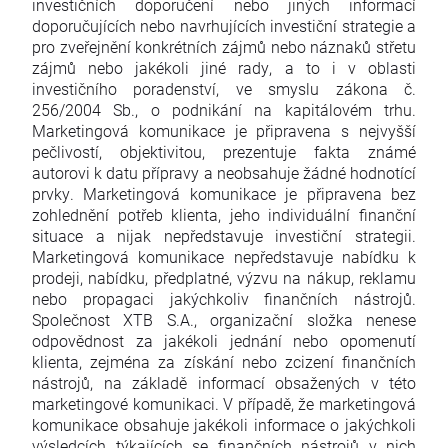
investičních doporučení nebo jiných informací
doporučujících nebo navrhujících investiční strategie a
pro zveřejnění konkrétních zájmů nebo náznaků střetu
zájmů nebo jakékoli jiné rady, a to i v oblasti
investičního poradenství, ve smyslu zákona č.
256/2004 Sb., o podnikání na kapitálovém trhu.
Marketingová komunikace je připravena s nejvyšší
pečlivostí, objektivitou, prezentuje fakta známé
autorovi k datu přípravy a neobsahuje žádné hodnotící
prvky. Marketingová komunikace je připravena bez
zohlednění potřeb klienta, jeho individuální finanční
situace a nijak nepředstavuje investiční strategii.
Marketingová komunikace nepředstavuje nabídku k
prodeji, nabídku, předplatné, výzvu na nákup, reklamu
nebo propagaci jakýchkoliv finančních nástrojů.
Společnost XTB S.A., organizační složka nenese
odpovědnost za jakékoli jednání nebo opomenutí
klienta, zejména za získání nebo zcizení finančních
nástrojů, na základě informací obsažených v této
marketingové komunikaci. V případě, že marketingová
komunikace obsahuje jakékoli informace o jakýchkoli
výsledcích týkajících se finančních nástrojů v nich