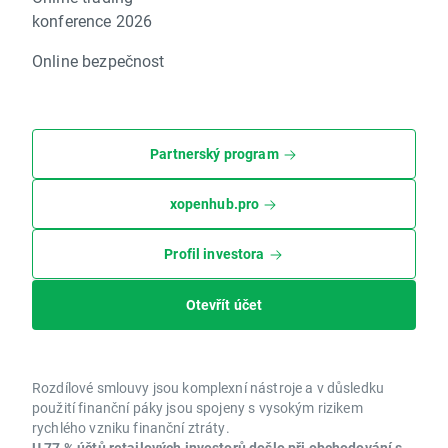
konference 2026
Online bezpečnost
Partnerský program
xopenhub.pro
Profil investora
Otevřít účet
Rozdílové smlouvy jsou komplexní nástroje a v důsledku
použití finanční páky jsou spojeny s vysokým rizikem
rychlého vzniku finanční ztráty.
U 77 % účtů retailových investorů došlo při obchodování s