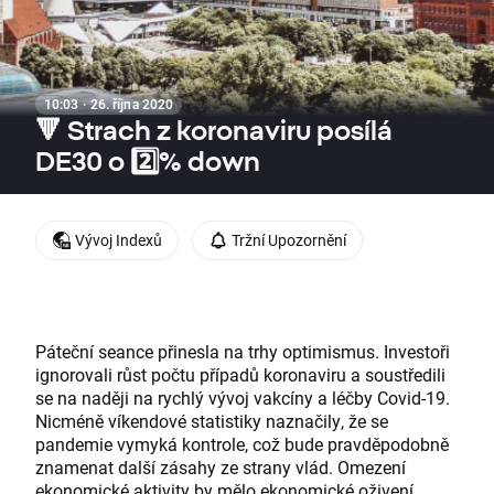
10:03 · 26. října 2020
🔻 Strach z koronaviru posílá
DE30 o 2️⃣% down
Vývoj Indexů
Tržní Upozornění
Páteční seance přinesla na trhy optimismus. Investoři
ignorovali růst počtu případů koronaviru a soustředili
se na naději na rychlý vývoj vakcíny a léčby Covid-19.
Nicméně víkendové statistiky naznačily, že se
pandemie vymyká kontrole, což bude pravděpodobně
znamenat další zásahy ze strany vlád. Omezení
ekonomické aktivity by mělo ekonomické oživení