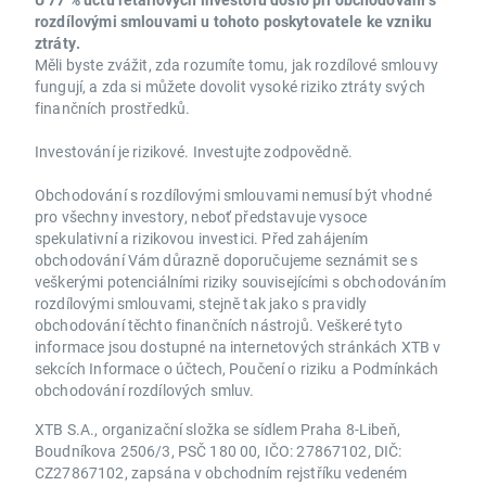
rozdílovými smlouvami u tohoto poskytovatele ke vzniku
ztráty.
Měli byste zvážit, zda rozumíte tomu, jak rozdílové smlouvy
fungují, a zda si můžete dovolit vysoké riziko ztráty svých
finančních prostředků.
Investování je rizikové. Investujte zodpovědně.
Obchodování s rozdílovými smlouvami nemusí být vhodné
pro všechny investory, neboť představuje vysoce
spekulativní a rizikovou investici. Před zahájením
obchodování Vám důrazně doporučujeme seznámit se s
veškerými potenciálními riziky souvisejícími s obchodováním
rozdílovými smlouvami, stejně tak jako s pravidly
obchodování těchto finančních nástrojů. Veškeré tyto
informace jsou dostupné na internetových stránkách XTB v
sekcích Informace o účtech, Poučení o riziku a Podmínkách
obchodování rozdílových smluv.
XTB S.A., organizační složka se sídlem Praha 8-Libeň,
Boudníkova 2506/3, PSČ 180 00, IČO: 27867102, DIČ:
CZ27867102, zapsána v obchodním rejstříku vedeném