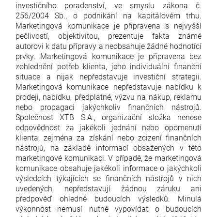
investičního poradenství, ve smyslu zákona č.
256/2004 Sb., o podnikání na kapitálovém trhu.
Marketingová komunikace je připravena s nejvyšší
pečlivostí, objektivitou, prezentuje fakta známé
autorovi k datu přípravy a neobsahuje žádné hodnotící
prvky. Marketingová komunikace je připravena bez
zohlednění potřeb klienta, jeho individuální finanční
situace a nijak nepředstavuje investiční strategii.
Marketingová komunikace nepředstavuje nabídku k
prodeji, nabídku, předplatné, výzvu na nákup, reklamu
nebo propagaci jakýchkoliv finančních nástrojů.
Společnost XTB S.A., organizační složka nenese
odpovědnost za jakékoli jednání nebo opomenutí
klienta, zejména za získání nebo zcizení finančních
nástrojů, na základě informací obsažených v této
marketingové komunikaci. V případě, že marketingová
komunikace obsahuje jakékoli informace o jakýchkoli
výsledcích týkajících se finančních nástrojů v nich
uvedených, nepředstavují žádnou záruku ani
předpověď ohledně budoucích výsledků. Minulá
výkonnost nemusí nutně vypovídat o budoucích