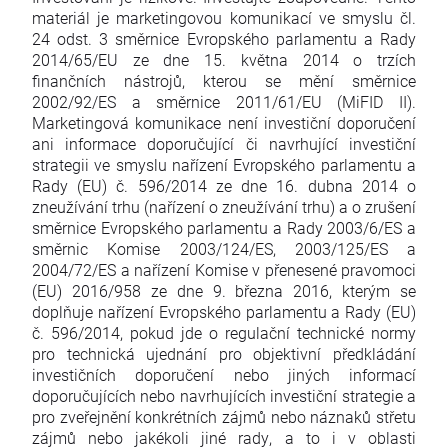
materiál je marketingovou komunikací ve smyslu čl.
24 odst. 3 směrnice Evropského parlamentu a Rady
2014/65/EU ze dne 15. května 2014 o trzích
finančních nástrojů, kterou se mění směrnice
2002/92/ES a směrnice 2011/61/EU (MiFID II).
Marketingová komunikace není investiční doporučení
ani informace doporučující či navrhující investiční
strategii ve smyslu nařízení Evropského parlamentu a
Rady (EU) č. 596/2014 ze dne 16. dubna 2014 o
zneužívání trhu (nařízení o zneužívání trhu) a o zrušení
směrnice Evropského parlamentu a Rady 2003/6/ES a
směrnic Komise 2003/124/ES, 2003/125/ES a
2004/72/ES a nařízení Komise v přenesené pravomoci
(EU) 2016/958 ze dne 9. března 2016, kterým se
doplňuje nařízení Evropského parlamentu a Rady (EU)
č. 596/2014, pokud jde o regulační technické normy
pro technická ujednání pro objektivní předkládání
investičních doporučení nebo jiných informací
doporučujících nebo navrhujících investiční strategie a
pro zveřejnění konkrétních zájmů nebo náznaků střetu
zájmů nebo jakékoli jiné rady, a to i v oblasti