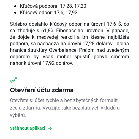
Kľúčová podpora: 17,28, 17,20
Kľúčový odpor: 17,6, 17,92
Striebro dosiahlo kľúčový odpor na úrovni 17,6 $, čo
sa zhoduje s 61,8% Fibonacciho úrovňou. V prípade,
že dôjde k medvedej reakcii a trh klesne, najbližšia
podpora, sa nachádza na úrovni 17,28 dolárov - dolná
hranica štruktúry Overbalance. Prelom nad uvedeným
odporom by však mohol spustiť pohyb smerom
nahor k úrovni 17,92 dolárov.
Otevření účtu zdarma
Otevřete si účet rychle a bez zbytečných formalit,
zcela zdarma. Využijte také bezplatných vkladů a
výběrů.
Stáhnout aplikaci