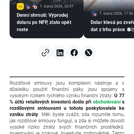
7. srpna 2026, 20:07
7. srpna 2026, 17:36
Denní shrnutí: Výprodej
dolaru po NFP, zlato opět
Dolar klesá po zveř
roste
dat z trhu práce 💲
Rozdílové smlouvy jsou komplexní nástroje a v
důsledku použití finanční páky jsou spojeny s
vysokým rizikem rychlého vzniku finanční ztráty.
U 77
% účtů retailových investorů došlo při
obchodování
s
rozdílovými smlouvami u tohoto poskytovatele ke
vzniku ztráty
. Měli byste zvážit, zda rozumíte tomu,
jak rozdílové smlouvy fungují, a zda si můžete dovolit
vysoké riziko ztráty svých finančních prostředků.
Investování je rizikové. Investujte zodpovědně. Tento