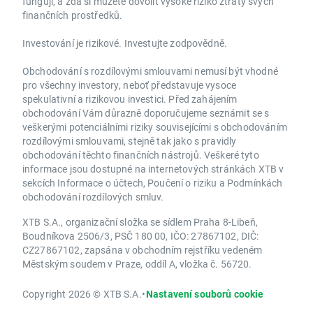
fungují, a zda si můžete dovolit vysoké riziko ztráty svých
finančních prostředků.
Investování je rizikové. Investujte zodpovědně.
Obchodování s rozdílovými smlouvami nemusí být vhodné
pro všechny investory, neboť představuje vysoce
spekulativní a rizikovou investici. Před zahájením
obchodování Vám důrazně doporučujeme seznámit se s
veškerými potenciálními riziky souvisejícími s obchodováním
rozdílovými smlouvami, stejně tak jako s pravidly
obchodování těchto finančních nástrojů. Veškeré tyto
informace jsou dostupné na internetových stránkách XTB v
sekcích Informace o účtech, Poučení o riziku a Podmínkách
obchodování rozdílových smluv.
XTB S.A., organizační složka se sídlem Praha 8-Libeň,
Boudníkova 2506/3, PSČ 180 00, IČO: 27867102, DIČ:
CZ27867102, zapsána v obchodním rejstříku vedeném
Městským soudem v Praze, oddíl A, vložka č. 56720.
Copyright 2026 © XTB S.A.
•
Nastavení souborů cookie