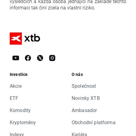
výsledcích a každá osoba jednající na základě těchto
informací tak činí zcela na vlastní riziko.
Investice
O nás
Akcie
Společnost
ETF
Novinky XTB
Komodity
Ambasador
Kryptoměny
Obchodní platforma
Indexy
Kariéra