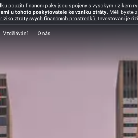
ku použití finanční páky jsou spojeny s vysokým rizikem ryc
ami u tohoto poskytovatele ke vzniku ztráty.
Měli byste z
riziko ztráty svých finančních prostředků.
Investování je ri
Vzdělávání
O nás