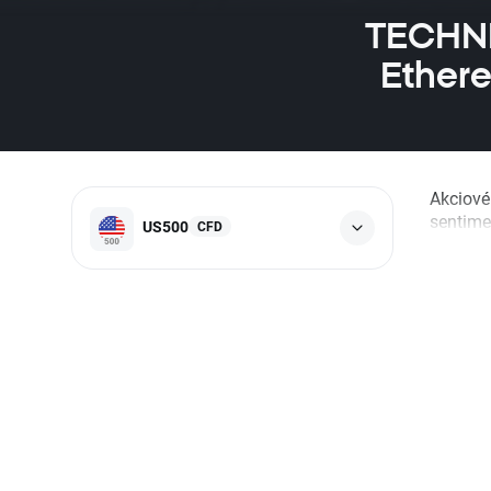
TECHNI
Ethere
Akciové 
sentimen
US500
CFD