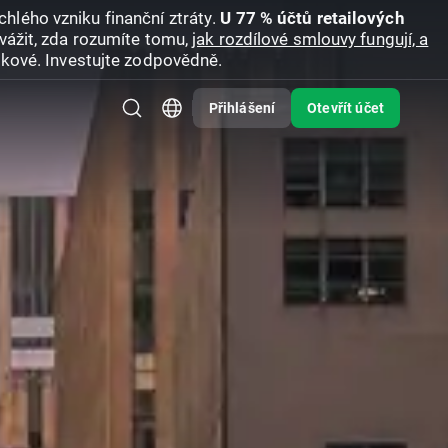
hlého vzniku finanční ztráty.
U 77 % účtů retailových
vážit, zda rozumíte tomu,
jak rozdílové smlouvy fungují, a
zikové. Investujte zodpovědně.
Přihlášení
Otevřít účet