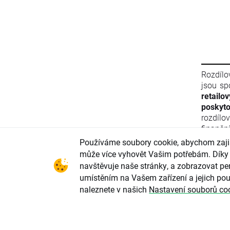
Rozdílo
jsou sp
retailo
poskyto
rozdílo
finančn
materiá
Používáme soubory cookie, abychom zajist
Evropsk
může více vyhovět Vašim potřebám. Díky 
finanč
navštěvuje naše stránky, a zobrazovat per
2011/61
umístěním na Vašem zařízení a jejich pou
ani info
naleznete v našich
Nastavení souborů co
Evrops
zneužív
parlame
2004/72