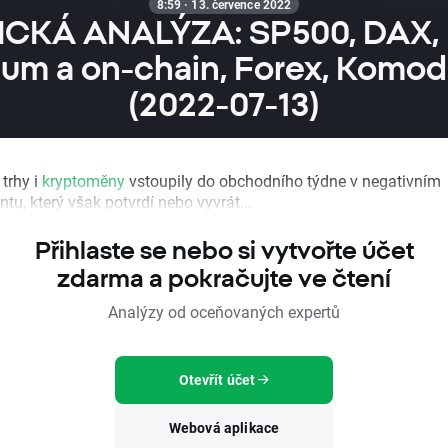
8:59 · 13. července 2022
CKÁ ANALÝZA: SP500, DAX, B
um a on-chain, Forex, Komodi
(2022-07-13)
trhy i
kryptoměny
vstoupily do obchodního týdne v negativním
tu, který však potvrdí nebo vyvrát...
Přihlaste se nebo si vytvořte účet
zdarma a pokračujte ve čtení
Analýzy od oceňovaných expertů
Otevřít účet
Webová aplikace