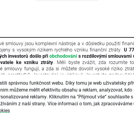
vé smlouvy jsou komplexní nástroje a v důsledku použití finan
ojeny s vysokým rizikem rychlého vzniku finanční ztráty.
U 77
vých investorů došlo při
obchodování
s rozdílovými smlouvami 
vatele ke vzniku ztráty
. Měli byste zvážit, zda rozumíte t
vé smlouvy fungují, a zda si můžete dovolit vysoké riziko ztrá
ích prostředků. Investování je rizikové. Investujte zodpovědn
l je marketingovou komunikací ve smyslu čl. 24 odst. 3 s
ili správnou funkčnost webu. Díky tomu je web uživatelsky přív
ého parlamentu a Rady 2014/65/EU ze dne 15. května 2014 
nim můžeme měřit efektivitu obsahu a reklam, analyzovat, kdo
ních nástrojů, kterou se mění směrnice 2002/92/ES a s
sonalizované reklamy. Kliknutím na "Přijmout vše“ souhlasíte s 
/EU (MiFID II). Marketingová komunikace není investiční do
žíváním z naší strany. Více informací o tom, jak zpracováváme 
rmace doporučující či navrhující investiční strategii ve smyslu 
okies
kého parlamentu a Rady (EU) č. 596/2014 ze dne 16. dubna
ání trhu (nařízení o zneužívání trhu) a o zrušení směrnice Ev
ntu a Rady 2003/6/ES a směrnic Komise 2003/124/ES, 2003/
/ES a nařízení Komise v přenesené pravomoci (EU) 2016/958 z