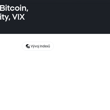
itcoin,
ty, VIX
Vývoj Indexů