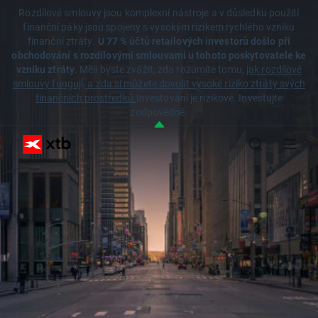
Rozdílové smlouvy jsou komplexní nástroje a v důsledku použití
finanční páky jsou spojeny s vysokým rizikem rychlého vzniku
finanční ztráty.
U 77 % účtů retailových investorů došlo při
obchodování s rozdílovými smlouvami u tohoto poskytovatele ke
vzniku ztráty.
Měli byste zvážit, zda rozumíte tomu,
jak rozdílové
smlouvy fungují, a zda si můžete dovolit vysoké riziko ztráty svých
finančních prostředků.
Investování je rizikové. Investujte
zodpovědně.