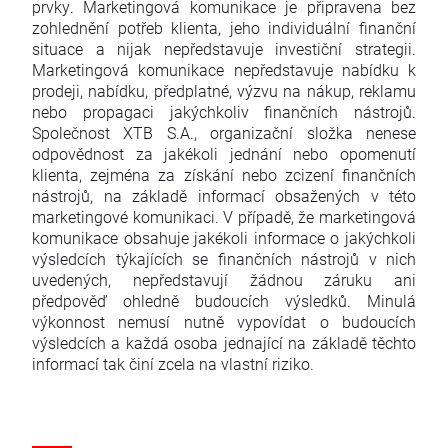
prvky. Marketingová komunikace je připravena bez
zohlednění potřeb klienta, jeho individuální finanční
situace a nijak nepředstavuje investiční strategii.
Marketingová komunikace nepředstavuje nabídku k
prodeji, nabídku, předplatné, výzvu na nákup, reklamu
nebo propagaci jakýchkoliv finančních nástrojů.
Společnost XTB S.A., organizační složka nenese
odpovědnost za jakékoli jednání nebo opomenutí
klienta, zejména za získání nebo zcizení finančních
nástrojů, na základě informací obsažených v této
marketingové komunikaci. V případě, že marketingová
komunikace obsahuje jakékoli informace o jakýchkoli
výsledcích týkajících se finančních nástrojů v nich
uvedených, nepředstavují žádnou záruku ani
předpověď ohledně budoucích výsledků. Minulá
výkonnost nemusí nutně vypovídat o budoucích
výsledcích a každá osoba jednající na základě těchto
informací tak činí zcela na vlastní riziko.