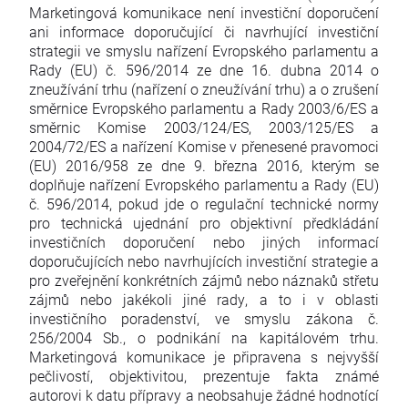
Marketingová komunikace není investiční doporučení
ani informace doporučující či navrhující investiční
strategii ve smyslu nařízení Evropského parlamentu a
Rady (EU) č. 596/2014 ze dne 16. dubna 2014 o
zneužívání trhu (nařízení o zneužívání trhu) a o zrušení
směrnice Evropského parlamentu a Rady 2003/6/ES a
směrnic Komise 2003/124/ES, 2003/125/ES a
2004/72/ES a nařízení Komise v přenesené pravomoci
(EU) 2016/958 ze dne 9. března 2016, kterým se
doplňuje nařízení Evropského parlamentu a Rady (EU)
č. 596/2014, pokud jde o regulační technické normy
pro technická ujednání pro objektivní předkládání
investičních doporučení nebo jiných informací
doporučujících nebo navrhujících investiční strategie a
pro zveřejnění konkrétních zájmů nebo náznaků střetu
zájmů nebo jakékoli jiné rady, a to i v oblasti
investičního poradenství, ve smyslu zákona č.
256/2004 Sb., o podnikání na kapitálovém trhu.
Marketingová komunikace je připravena s nejvyšší
pečlivostí, objektivitou, prezentuje fakta známé
autorovi k datu přípravy a neobsahuje žádné hodnotící