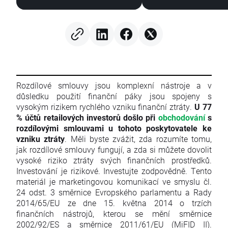
Zhodnocení výsledkové
sezóny
Rozdílové smlouvy jsou komplexní nástroje a v
důsledku použití finanční páky jsou spojeny s
vysokým rizikem rychlého vzniku finanční ztráty.
U 77
% účtů retailových investorů došlo při
obchodování
s
rozdílovými smlouvami u tohoto poskytovatele ke
vzniku ztráty
. Měli byste zvážit, zda rozumíte tomu,
jak rozdílové smlouvy fungují, a zda si můžete dovolit
vysoké riziko ztráty svých finančních prostředků.
Investování je rizikové. Investujte zodpovědně. Tento
materiál je marketingovou komunikací ve smyslu čl.
24 odst. 3 směrnice Evropského parlamentu a Rady
2014/65/EU ze dne 15. května 2014 o trzích
finančních nástrojů, kterou se mění směrnice
2002/92/ES a směrnice 2011/61/EU (MiFID II).