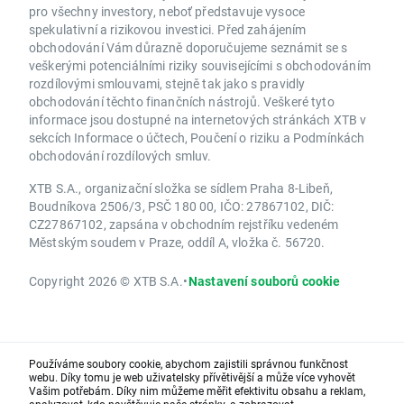
pro všechny investory, neboť představuje vysoce
spekulativní a rizikovou investici. Před zahájením
obchodování Vám důrazně doporučujeme seznámit se s
veškerými potenciálními riziky souvisejícími s obchodováním
rozdílovými smlouvami, stejně tak jako s pravidly
obchodování těchto finančních nástrojů. Veškeré tyto
informace jsou dostupné na internetových stránkách XTB v
sekcích Informace o účtech, Poučení o riziku a Podmínkách
obchodování rozdílových smluv.
XTB S.A., organizační složka se sídlem Praha 8-Libeň,
Boudníkova 2506/3, PSČ 180 00, IČO: 27867102, DIČ:
CZ27867102, zapsána v obchodním rejstříku vedeném
Městským soudem v Praze, oddíl A, vložka č. 56720.
Copyright 2026 © XTB S.A.
•
Nastavení souborů cookie
Používáme soubory cookie, abychom zajistili správnou funkčnost
webu. Díky tomu je web uživatelsky přívětivější a může více vyhovět
Vašim potřebám. Díky nim můžeme měřit efektivitu obsahu a reklam,