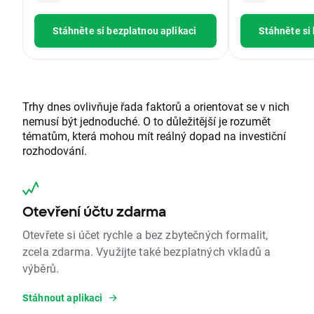
Stáhněte si bezplatnou aplikaci
Stáhněte si
Trhy dnes ovlivňuje řada faktorů a orientovat se v nich
nemusí být jednoduché. O to důležitější je rozumět
tématům, která mohou mít reálný dopad na investiční
rozhodování.
Otevření účtu zdarma
Otevřete si účet rychle a bez zbytečných formalit,
zcela zdarma. Využijte také bezplatných vkladů a
výběrů.
Stáhnout aplikaci