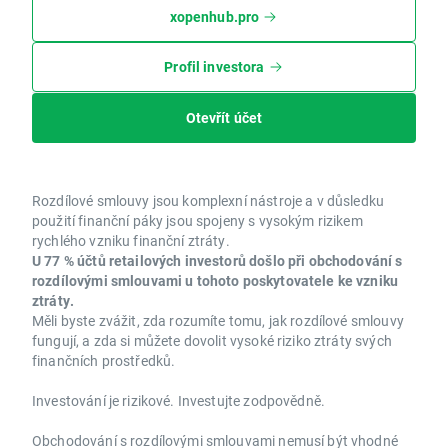
xopenhub.pro
Profil investora
Otevřít účet
Rozdílové smlouvy jsou komplexní nástroje a v důsledku
použití finanční páky jsou spojeny s vysokým rizikem
rychlého vzniku finanční ztráty.
U 77 % účtů retailových investorů došlo při obchodování s
rozdílovými smlouvami u tohoto poskytovatele ke vzniku
ztráty.
Měli byste zvážit, zda rozumíte tomu, jak rozdílové smlouvy
fungují, a zda si můžete dovolit vysoké riziko ztráty svých
finančních prostředků.
Investování je rizikové. Investujte zodpovědně.
Obchodování s rozdílovými smlouvami nemusí být vhodné