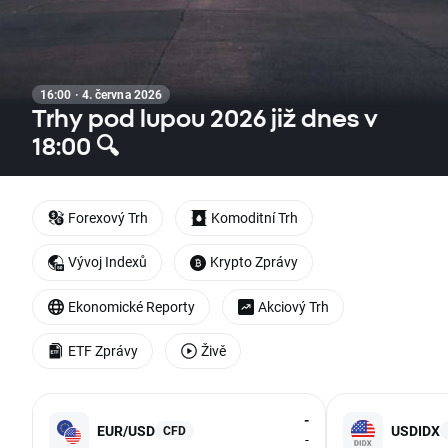
16:00 · 4. června 2026
Trhy pod lupou 2026 již dnes v
18:00 🔍
Forexový Trh
Komoditní Trh
Vývoj Indexů
Krypto Zprávy
Ekonomické Reporty
Akciový Trh
ETF Zprávy
Živě
-
EUR/USD
USDIDX
CFD
-