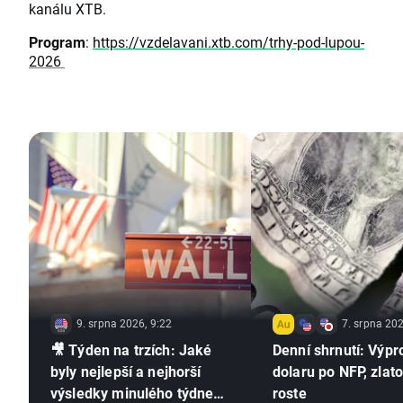
kanálu XTB.
Program
:
https://vzdelavani.xtb.com/trhy-pod-lupou-
2026
9. srpna 2026, 9:22
7. srpna 202
🎥 Týden na trzích: Jaké
Denní shrnutí: Výpr
byly nejlepší a nejhorší
dolaru po NFP, zlat
výsledky minulého týdne?
roste