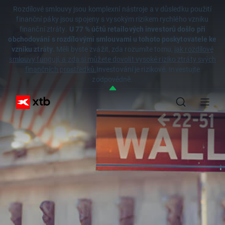
Rozdílové smlouvy jsou komplexní nástroje a v důsledku použití
finanční páky jsou spojeny s vysokým rizikem rychlého vzniku
finanční ztráty.
U 77 % účtů retailových investorů došlo při
obchodování s rozdílovými smlouvami u tohoto poskytovatele ke
vzniku ztráty.
Měli byste zvážit, zda rozumíte tomu,
jak rozdílové
smlouvy fungují, a zda si můžete dovolit vysoké riziko ztráty svých
finančních prostředků.
Investování je rizikové. Investujte
zodpovědně.