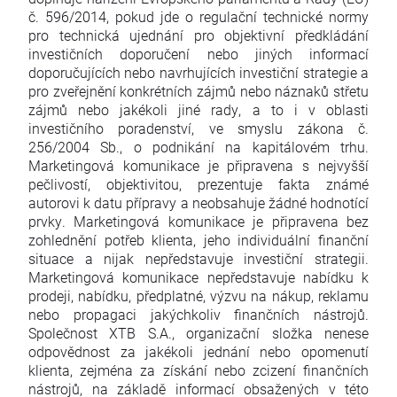
č. 596/2014, pokud jde o regulační technické normy
pro technická ujednání pro objektivní předkládání
investičních doporučení nebo jiných informací
doporučujících nebo navrhujících investiční strategie a
pro zveřejnění konkrétních zájmů nebo náznaků střetu
zájmů nebo jakékoli jiné rady, a to i v oblasti
investičního poradenství, ve smyslu zákona č.
256/2004 Sb., o podnikání na kapitálovém trhu.
Marketingová komunikace je připravena s nejvyšší
pečlivostí, objektivitou, prezentuje fakta známé
autorovi k datu přípravy a neobsahuje žádné hodnotící
prvky. Marketingová komunikace je připravena bez
zohlednění potřeb klienta, jeho individuální finanční
situace a nijak nepředstavuje investiční strategii.
Marketingová komunikace nepředstavuje nabídku k
prodeji, nabídku, předplatné, výzvu na nákup, reklamu
nebo propagaci jakýchkoliv finančních nástrojů.
Společnost XTB S.A., organizační složka nenese
odpovědnost za jakékoli jednání nebo opomenutí
klienta, zejména za získání nebo zcizení finančních
nástrojů, na základě informací obsažených v této