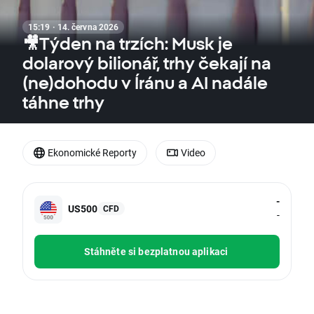
15:19 · 14. června 2026
🎥Týden na trzích: Musk je
dolarový bilionář, trhy čekají na
(ne)dohodu v Íránu a AI nadále
táhne trhy
Ekonomické Reporty
Video
-
US500
CFD
-
Stáhněte si bezplatnou aplikaci