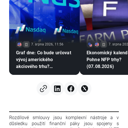
7. srpna 2026, 11:56
7. srpna 202
Graf dne: Co bude určovat
Ekonomický kalend
vývoj amerického
Pohne NFP trhy?
akciového trhu?
(07.08.2026)
(07.08.2026)
Rozdílové smlouvy jsou komplexní nástroje a v
důsledku použití finanční páky jsou spojeny s