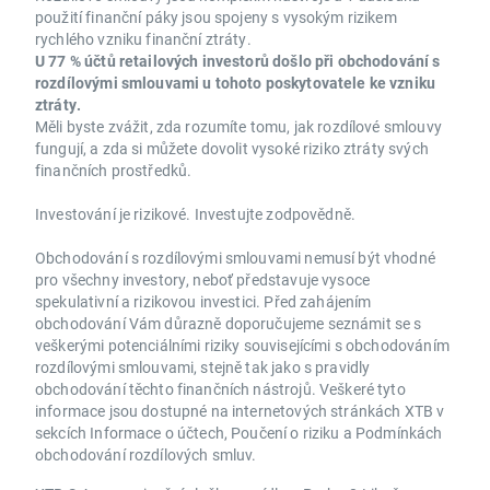
použití finanční páky jsou spojeny s vysokým rizikem
rychlého vzniku finanční ztráty.
U 77 % účtů retailových investorů došlo při obchodování s
rozdílovými smlouvami u tohoto poskytovatele ke vzniku
ztráty.
Měli byste zvážit, zda rozumíte tomu, jak rozdílové smlouvy
fungují, a zda si můžete dovolit vysoké riziko ztráty svých
finančních prostředků.
Investování je rizikové. Investujte zodpovědně.
Obchodování s rozdílovými smlouvami nemusí být vhodné
pro všechny investory, neboť představuje vysoce
spekulativní a rizikovou investici. Před zahájením
obchodování Vám důrazně doporučujeme seznámit se s
veškerými potenciálními riziky souvisejícími s obchodováním
rozdílovými smlouvami, stejně tak jako s pravidly
obchodování těchto finančních nástrojů. Veškeré tyto
informace jsou dostupné na internetových stránkách XTB v
sekcích Informace o účtech, Poučení o riziku a Podmínkách
obchodování rozdílových smluv.