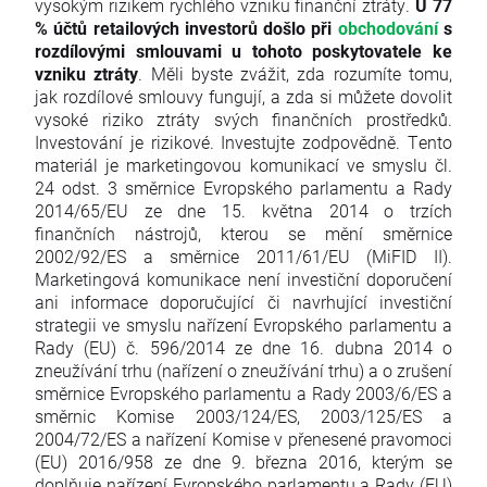
vysokým rizikem rychlého vzniku finanční ztráty.
U 77
% účtů retailových investorů došlo při
obchodování
s
rozdílovými smlouvami u tohoto poskytovatele ke
vzniku ztráty
. Měli byste zvážit, zda rozumíte tomu,
jak rozdílové smlouvy fungují, a zda si můžete dovolit
vysoké riziko ztráty svých finančních prostředků.
Investování je rizikové. Investujte zodpovědně. Tento
materiál je marketingovou komunikací ve smyslu čl.
24 odst. 3 směrnice Evropského parlamentu a Rady
2014/65/EU ze dne 15. května 2014 o trzích
finančních nástrojů, kterou se mění směrnice
2002/92/ES a směrnice 2011/61/EU (MiFID II).
Marketingová komunikace není investiční doporučení
ani informace doporučující či navrhující investiční
strategii ve smyslu nařízení Evropského parlamentu a
Rady (EU) č. 596/2014 ze dne 16. dubna 2014 o
zneužívání trhu (nařízení o zneužívání trhu) a o zrušení
směrnice Evropského parlamentu a Rady 2003/6/ES a
směrnic Komise 2003/124/ES, 2003/125/ES a
2004/72/ES a nařízení Komise v přenesené pravomoci
(EU) 2016/958 ze dne 9. března 2016, kterým se
doplňuje nařízení Evropského parlamentu a Rady (EU)