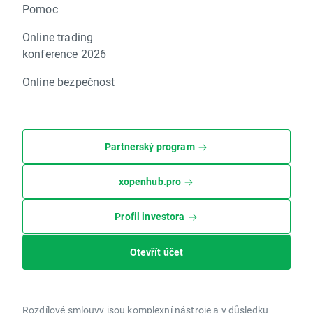
Pomoc
Online trading
konference 2026
Online bezpečnost
Partnerský program
xopenhub.pro
Profil investora
Otevřít účet
Rozdílové smlouvy jsou komplexní nástroje a v důsledku