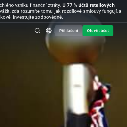
hlého vzniku finanční ztráty.
U 77 % účtů retailových
vážit, zda rozumíte tomu,
jak rozdílové smlouvy fungují, a
zikové. Investujte zodpovědně.
Přihlášení
Otevřít účet