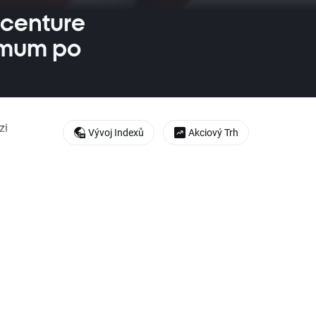
ccenture
nimum po
zi
Vývoj Indexů
Akciový Trh