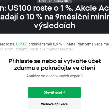
16:42 · 20. března 2025
: US100 roste o 1 %. Akcie A
adají o 10 % na 9měsíční mi
výsledcích
eet roste;
US500
přidává téměř 0,9 % – Meta Platforms vede me
ogickými giganty Americká makrodata přek...
Přihlaste se nebo si vytvořte účet
zdarma a pokračujte ve čtení
Analýzy od oceňovaných expertů
Otevřít účet
Webová aplikace