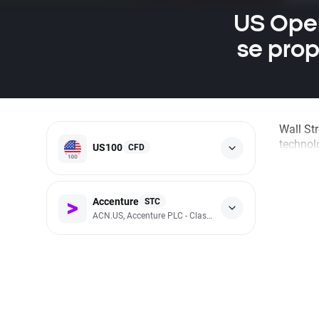
US Open
se prop
Wall Str
technol
US100
CFD
Accenture
STC
ACN.US, Accenture PLC - Class A