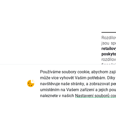
Rozdílo
jsou sp
retailo
poskyto
rozdílo
finančn
materiá
Používáme soubory cookie, abychom zajist
Evropsk
může více vyhovět Vašim potřebám. Díky 
finanč
navštěvuje naše stránky, a zobrazovat per
2011/61
umístěním na Vašem zařízení a jejich pou
ani info
naleznete v našich
Nastavení souborů co
Evrops
zneužív
parlame
2004/72