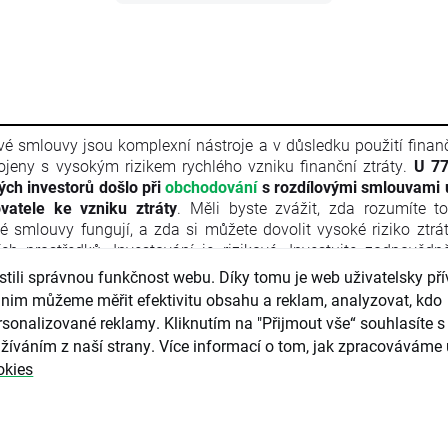
vé smlouvy jsou komplexní nástroje a v důsledku použití finan
ojeny s vysokým rizikem rychlého vzniku finanční ztráty.
U 77
vých investorů došlo při
obchodování
s rozdílovými smlouvami 
vatele ke vzniku ztráty
. Měli byste zvážit, zda rozumíte t
vé smlouvy fungují, a zda si můžete dovolit vysoké riziko ztrá
ích prostředků. Investování je rizikové. Investujte zodpovědn
l je marketingovou komunikací ve smyslu čl. 24 odst. 3 s
ili správnou funkčnost webu. Díky tomu je web uživatelsky přív
ého parlamentu a Rady 2014/65/EU ze dne 15. května 2014 
nim můžeme měřit efektivitu obsahu a reklam, analyzovat, kdo
ních nástrojů, kterou se mění směrnice 2002/92/ES a s
sonalizované reklamy. Kliknutím na "Přijmout vše“ souhlasíte s 
/EU (MiFID II). Marketingová komunikace není investiční do
žíváním z naší strany. Více informací o tom, jak zpracováváme 
rmace doporučující či navrhující investiční strategii ve smyslu 
okies
kého parlamentu a Rady (EU) č. 596/2014 ze dne 16. dubna
ání trhu (nařízení o zneužívání trhu) a o zrušení směrnice Ev
ntu a Rady 2003/6/ES a směrnic Komise 2003/124/ES, 2003/
/ES a nařízení Komise v přenesené pravomoci (EU) 2016/958 z