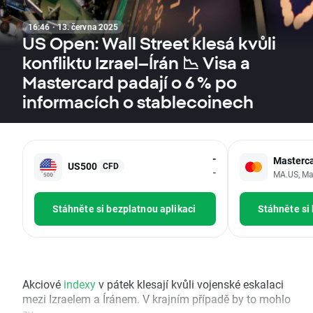
16:46 · 13. června 2025
US Open: Wall Street klesá kvůli
konfliktu Izrael–Írán 📉 Visa a
Mastercard padají o 6 % po
informacích o stablecoinech
-
Masterc
US500
CFD
-
MA.US, Mas
Stáhněte si bezplatnou aplikaci
Stáhněte si
Akciové
indexy
v pátek klesají kvůli vojenské eskalaci
mezi Izraelem a Íránem. V krajním případě by to mohlo