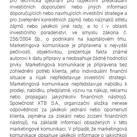
pro technická ujednání pro objektivní předkládání
investičních doporučení nebo jiných informací
doporučujících nebo navrhujících investiční strategie a
pro zveřejnění konkrétních zájmů nebo náznaků střetu
zájmů nebo jakékoli jiné rady, a to i v oblasti
investičního poradenství, ve smyslu zákona č.
256/2004 Sb., o podnikání na kapitálovém trhu.
Marketingová komunikace je připravena s nejvyšší
pečlivostí, objektivitou, prezentuje fakta známé
autorovi k datu přípravy a neobsahuje žádné hodnotící
prvky. Marketingová komunikace je připravena bez
zohlednění potřeb klienta, jeho individuální finanční
situace a nijak nepředstavuje investiční strategii.
Marketingová komunikace nepředstavuje nabídku k
prodeji, nabídku, předplatné, výzvu na nákup, reklamu
nebo propagaci jakýchkoliv finančních nástrojů.
Společnost XTB S.A., organizační složka nenese
odpovědnost za jakékoli jednání nebo opomenutí
klienta, zejména za získání nebo zcizení finančních
nástrojů, na základě informací obsažených v této
marketingové komunikaci. V případě, že marketingová
komunikace obsahuje jakékoli informace o jakýchkoli