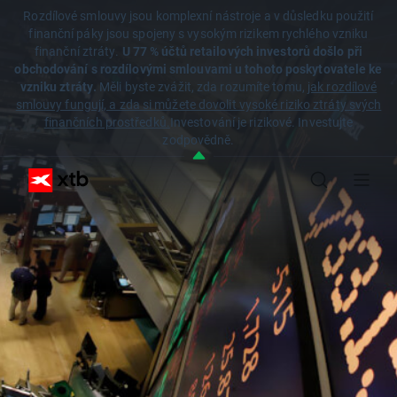
Rozdílové smlouvy jsou komplexní nástroje a v důsledku použití
finanční páky jsou spojeny s vysokým rizikem rychlého vzniku
finanční ztráty.
U 77 % účtů retailových investorů došlo při
obchodování s rozdílovými smlouvami u tohoto poskytovatele ke
vzniku ztráty.
Měli byste zvážit, zda rozumíte tomu,
jak rozdílové
smlouvy fungují, a zda si můžete dovolit vysoké riziko ztráty svých
finančních prostředků.
Investování je rizikové. Investujte
zodpovědně.