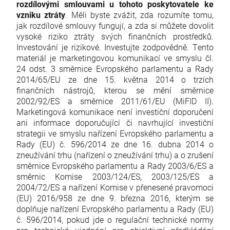
rozdílovými smlouvami u tohoto poskytovatele ke
vzniku ztráty
. Měli byste zvážit, zda rozumíte tomu,
jak rozdílové smlouvy fungují, a zda si můžete dovolit
vysoké riziko ztráty svých finančních prostředků.
Investování je rizikové. Investujte zodpovědně. Tento
materiál je marketingovou komunikací ve smyslu čl.
24 odst. 3 směrnice Evropského parlamentu a Rady
2014/65/EU ze dne 15. května 2014 o trzích
finančních nástrojů, kterou se mění směrnice
2002/92/ES a směrnice 2011/61/EU (MiFID II).
Marketingová komunikace není investiční doporučení
ani informace doporučující či navrhující investiční
strategii ve smyslu nařízení Evropského parlamentu a
Rady (EU) č. 596/2014 ze dne 16. dubna 2014 o
zneužívání trhu (nařízení o zneužívání trhu) a o zrušení
směrnice Evropského parlamentu a Rady 2003/6/ES a
směrnic Komise 2003/124/ES, 2003/125/ES a
2004/72/ES a nařízení Komise v přenesené pravomoci
(EU) 2016/958 ze dne 9. března 2016, kterým se
doplňuje nařízení Evropského parlamentu a Rady (EU)
č. 596/2014, pokud jde o regulační technické normy