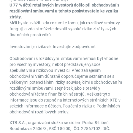
U 77 % účtů retailových investorů došlo při obchodování s
rozdílovými smlouvami u tohoto poskytovatele ke vzniku
ztráty.
Měli byste zvážit, zda rozumíte tomu, jak rozdílové smlouvy
fungují, a zda si můžete dovolit vysoké riziko ztráty svých
finančních prostředků.
Investování je rizikové. Investujte zodpovědně.
Obchodování s rozdílovými smlouvami nemusí být vhodné
pro všechny investory, neboť představuje vysoce
spekulativní a rizikovou investici. Před zahájením
obchodování Vám důrazně doporučujeme seznámit se s
veškerými potenciálními riziky souvisejícími s obchodováním
rozdílovými smlouvami, stejně tak jako s pravidly
obchodování těchto finančních nástrojů. Veškeré tyto
informace jsou dostupné na internetových stránkách XTB v
sekcích Informace o účtech, Poučení o riziku a Podmínkách
obchodování rozdílových smluv.
XTB S.A., organizační složka se sídlem Praha 8-Libeň,
Boudníkova 2506/3, PSČ 180 00, IČO: 27867102, DIČ: