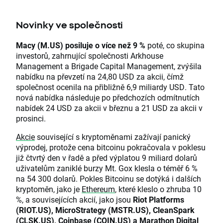
Novinky ve společnosti
Macy (M.US) posiluje o více než 9 %
poté, co skupina
investorů, zahrnující společnosti Arkhouse
Management a Brigade Capital Management, zvýšila
nabídku na převzetí na 24,80 USD za akcii, čímž
společnost ocenila na přibližně 6,9 miliardy USD. Tato
nová nabídka následuje po předchozích odmítnutích
nabídek 24 USD za akcii v březnu a 21 USD za akcii v
prosinci.
Akcie
související s kryptoměnami zažívají panický
výprodej, protože cena bitcoinu pokračovala v poklesu
již čtvrtý den v řadě a před výplatou 9 miliard dolarů
uživatelům zaniklé burzy Mt. Gox klesla o téměř 6 %
na 54 300 dolarů. Pokles Bitcoinu se dotýká i dalších
kryptoměn, jako je
Ethereum
, které kleslo o zhruba 10
%, a souvisejících akcií, jako jsou
Riot Platforms
(RIOT.US), MicroStrategy (MSTR.US), CleanSpark
(CLSK.US), Coinbase (COIN.US) a Marathon Digital