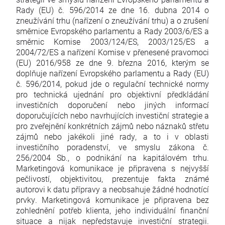
Rady (EU) č. 596/2014 ze dne 16. dubna 2014 o
zneužívání trhu (nařízení o zneužívání trhu) a o zrušení
směrnice Evropského parlamentu a Rady 2003/6/ES a
směrnic Komise 2003/124/ES, 2003/125/ES a
2004/72/ES a nařízení Komise v přenesené pravomoci
(EU) 2016/958 ze dne 9. března 2016, kterým se
doplňuje nařízení Evropského parlamentu a Rady (EU)
č. 596/2014, pokud jde o regulační technické normy
pro technická ujednání pro objektivní předkládání
investičních doporučení nebo jiných informací
doporučujících nebo navrhujících investiční strategie a
pro zveřejnění konkrétních zájmů nebo náznaků střetu
zájmů nebo jakékoli jiné rady, a to i v oblasti
investičního poradenství, ve smyslu zákona č.
256/2004 Sb., o podnikání na kapitálovém trhu.
Marketingová komunikace je připravena s nejvyšší
pečlivostí, objektivitou, prezentuje fakta známé
autorovi k datu přípravy a neobsahuje žádné hodnotící
prvky. Marketingová komunikace je připravena bez
zohlednění potřeb klienta, jeho individuální finanční
situace a nijak nepředstavuje investiční strategii.