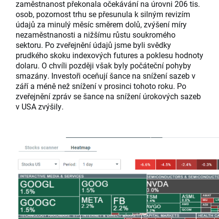
zaměstnanost překonala očekávání na úrovni 206 tis.
osob, pozornost trhu se přesunula k silným revizím
údajů za minulý měsíc směrem dolů, zvýšení míry
nezaměstnanosti a nižšímu růstu soukromého
sektoru. Po zveřejnění údajů jsme byli svědky
prudkého skoku indexových futures a poklesu hodnoty
dolaru. O chvíli později však byly počáteční pohyby
smazány. Investoři oceňují šance na snížení sazeb v
září a méně než snížení v prosinci tohoto roku. Po
zveřejnění zpráv se šance na snížení úrokových sazeb
v USA zvýšily.