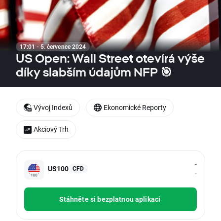
17:01 · 5. července 2024
US Open: Wall Street otevírá výše
díky slabším údajům NFP 🎯
Vývoj Indexů
Ekonomické Reporty
Akciový Trh
-
US100
CFD
-
Stáhněte si bezplatnou aplikaci