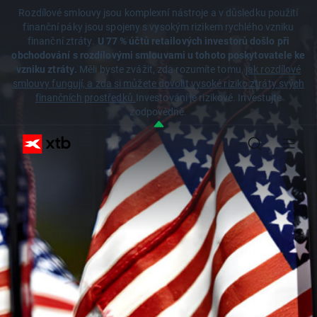
Rozdílové smlouvy jsou komplexní nástroje a v důsledku použití
finanční páky jsou spojeny s vysokým rizikem rychlého vzniku
finanční ztráty.
U 77 % účtů retailových investorů došlo při
obchodování s rozdílovými smlouvami u tohoto poskytovatele ke
vzniku ztráty.
Měli byste zvážit, zda rozumíte tomu,
jak rozdílové
smlouvy fungují, a zda si můžete dovolit vysoké riziko ztráty svých
finančních prostředků.
Investování je rizikové. Investujte
zodpovědně.