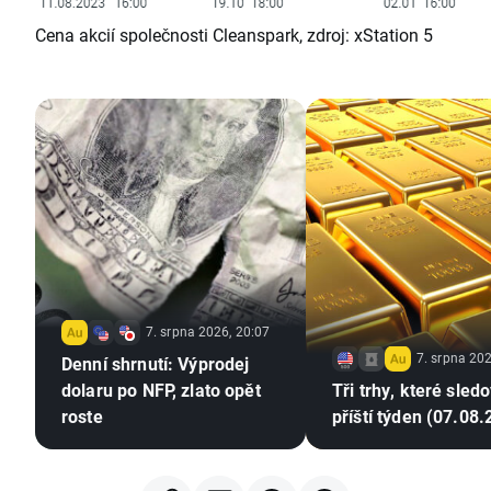
Cena akcií společnosti Cleanspark, zdroj: xStation 5
7. srpna 2026, 20:07
7. srpna 202
Denní shrnutí: Výprodej
dolaru po NFP, zlato opět
Tři trhy, které sled
roste
příští týden (07.08