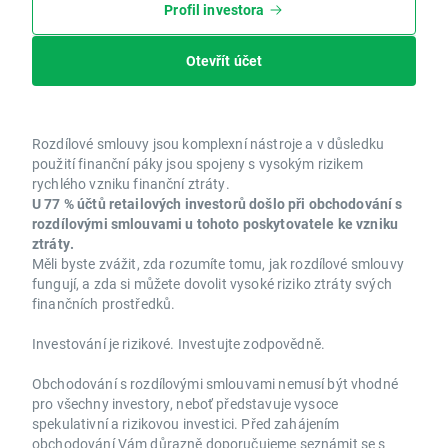
Profil investora
Otevřít účet
Rozdílové smlouvy jsou komplexní nástroje a v důsledku
použití finanční páky jsou spojeny s vysokým rizikem
rychlého vzniku finanční ztráty.
U 77 % účtů retailových investorů došlo při obchodování s
rozdílovými smlouvami u tohoto poskytovatele ke vzniku
ztráty.
Měli byste zvážit, zda rozumíte tomu, jak rozdílové smlouvy
fungují, a zda si můžete dovolit vysoké riziko ztráty svých
finančních prostředků.
Investování je rizikové. Investujte zodpovědně.
Obchodování s rozdílovými smlouvami nemusí být vhodné
pro všechny investory, neboť představuje vysoce
spekulativní a rizikovou investici. Před zahájením
obchodování Vám důrazně doporučujeme seznámit se s