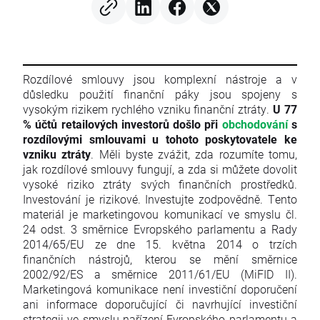
Rozdílové smlouvy jsou komplexní nástroje a v
důsledku použití finanční páky jsou spojeny s
vysokým rizikem rychlého vzniku finanční ztráty.
U 77
% účtů retailových investorů došlo při
obchodování
s
rozdílovými smlouvami u tohoto poskytovatele ke
vzniku ztráty
. Měli byste zvážit, zda rozumíte tomu,
jak rozdílové smlouvy fungují, a zda si můžete dovolit
vysoké riziko ztráty svých finančních prostředků.
Investování je rizikové. Investujte zodpovědně. Tento
materiál je marketingovou komunikací ve smyslu čl.
24 odst. 3 směrnice Evropského parlamentu a Rady
2014/65/EU ze dne 15. května 2014 o trzích
finančních nástrojů, kterou se mění směrnice
2002/92/ES a směrnice 2011/61/EU (MiFID II).
Marketingová komunikace není investiční doporučení
ani informace doporučující či navrhující investiční
strategii ve smyslu nařízení Evropského parlamentu a