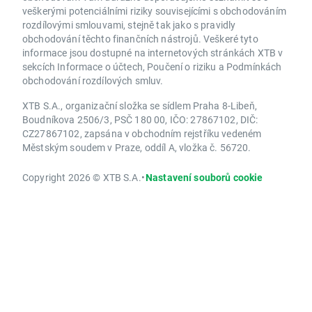
veškerými potenciálními riziky souvisejícími s obchodováním
rozdílovými smlouvami, stejně tak jako s pravidly
obchodování těchto finančních nástrojů. Veškeré tyto
informace jsou dostupné na internetových stránkách XTB v
sekcích Informace o účtech, Poučení o riziku a Podmínkách
obchodování rozdílových smluv.
XTB S.A., organizační složka se sídlem Praha 8-Libeň,
Boudníkova 2506/3, PSČ 180 00, IČO: 27867102, DIČ:
CZ27867102, zapsána v obchodním rejstříku vedeném
Městským soudem v Praze, oddíl A, vložka č. 56720.
Copyright 2026 © XTB S.A.
•
Nastavení souborů cookie