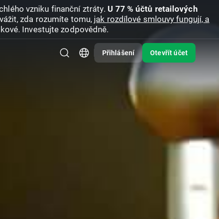
hlého vzniku finanční ztráty.
U 77 % účtů retailových
vážit, zda rozumíte tomu,
jak rozdílové smlouvy fungují, a
zikové. Investujte zodpovědně.
Přihlášení
Otevřít účet