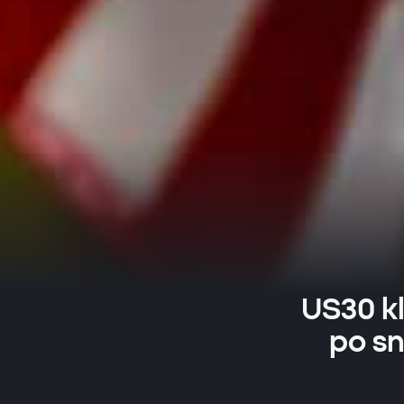
US30 kl
po sn