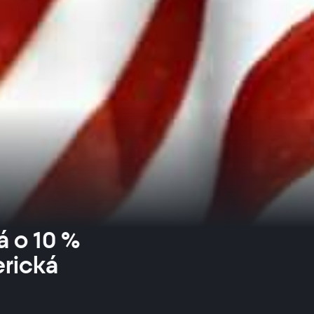
á o 10 %
erická