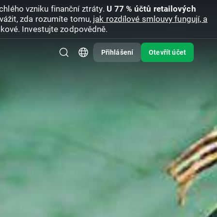
hlého vzniku finanční ztráty.
U 77 % účtů retailových
vážit, zda rozumíte tomu,
jak rozdílové smlouvy fungují, a
zikové. Investujte zodpovědně.
Přihlášení
Otevřít účet