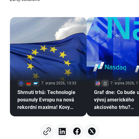
7. srpna 2026, 13:33
7. srpna 2026, 1
Shrnutí trhů: Technologie
Graf dne: Co bude 
posunuly Evropu na nová
vývoj amerického
rekordní maxima! Kovy
akciového trhu?
pokračují v růstu navzdory
(07.08.2026)
stagnujícímu dolaru
(07.08.2026)