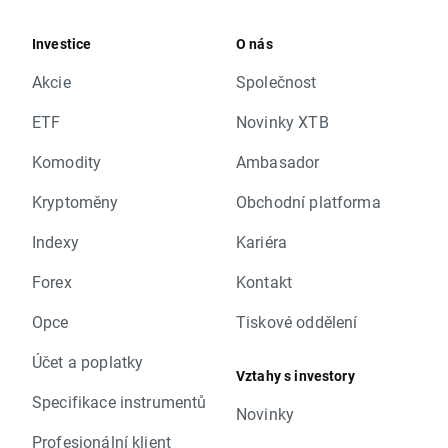
Investice
O nás
Akcie
Společnost
ETF
Novinky XTB
Komodity
Ambasador
Kryptoměny
Obchodní platforma
Indexy
Kariéra
Forex
Kontakt
Opce
Tiskové oddělení
Účet a poplatky
Vztahy s investory
Specifikace instrumentů
Novinky
Profesionální klient