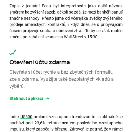
Zápis z jednání Fedu byl interpretován jako další náznak
směrem ke zvýšení sazeb, ačkoli se zdá, že mezi bankéři panují
značné neshody. Přesto jsme od včerejška svědky zvýšeného
prodeje amerických kontraktů, i když dnes se s přibývajícím
časem projevuje snaha o obnovení ztrát. To by se však mohlo
změnit po zahájení seance na Wall Street v 15:30.
Otevření účtu zdarma
Otevřete si účet rychle a bez zbytečných formalit,
zcela zdarma. Využijte také bezplatných vkladů a
výběrů.
Stáhnout aplikaci
Index
US500
prolomil vzestupnou trendovou linii a aktuálně se
nachází pod 23,6% retracementem posledního vzestupného
impulsu, který započal v březnu. Zároveň je patrné, že v rámci