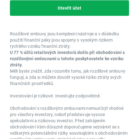
Otevřít účet
Rozdílové smlouvy jsou komplexní nástroje a v důsledku
použití finanční páky jsou spojeny s vysokým rizikem
rychlého vzniku finanční ztráty.
U 77 % účtů retailových investorů došlo při obchodování s
rozdílovými smlouvami u tohoto poskytovatele ke vzniku
ztráty.
Měli byste zvážit, zda rozumíte tomu, jak rozdílové smlouvy
fungují, a zda si můžete dovolit vysoké riziko ztráty svých
finančních prostředků.
Investování je rizikové. Investujte zodpovědně.
Obchodování s rozdílovými smlouvami nemusí být vhodné
pro všechny investory, neboť představuje vysoce
spekulativní a rizikovou investici. Před zahájením
obchodování Vám důrazně doporučujeme seznámit se s
veškerými potenciálními riziky souvisejícími s obchodováním