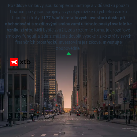
Rozdílové smlouvy jsou komplexní nástroje a v důsledku použití
finanční páky jsou spojeny s vysokým rizikem rychlého vzniku
finanční ztráty.
U 77 % účtů retailových investorů došlo při
obchodování s rozdílovými smlouvami u tohoto poskytovatele ke
vzniku ztráty.
Měli byste zvážit, zda rozumíte tomu,
jak rozdílové
smlouvy fungují, a zda si můžete dovolit vysoké riziko ztráty svých
finančních prostředků.
Investování je rizikové. Investujte
zodpovědně.