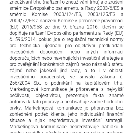
zneužívání trhu (nařízení o zneužívání trhu) a o zrušení
směrnice Evropského parlamentu a Rady 2003/6/ES a
směrnic Komise 2003/124/ES, 2003/125/ES a
2004/72/ES a nařízení Komise v přenesené pravomoci
(EU) 2016/958 ze dne 9. března 2016, kterým se
doplňuje nařízení Evropského parlamentu a Rady (EU)
č. 596/2014, pokud jde o regulační technické normy
pro technická ujednání pro objektivní předkládání
investičních doporučení nebo jiných informací
doporučujících nebo navrhujících investiční strategie a
pro zveřejnění konkrétních zájmů nebo náznaků střetu
zájmů nebo jakékoli jiné rady, a to i v oblasti
investičního poradenství, ve smyslu zákona č.
256/2004 Sb., o podnikání na kapitálovém trhu.
Marketingová komunikace je připravena s nejvyšší
pečlivostí, objektivitou, prezentuje fakta známé
autorovi k datu přípravy a neobsahuje žádné hodnotící
prvky. Marketingová komunikace je připravena bez
zohlednění potřeb klienta, jeho individuální finanční
situace a nijak nepředstavuje investiční strategii.
Marketingová komunikace nepředstavuje nabídku k
prodeji, nabídku, předplatné, výzvu na nákup, reklamu