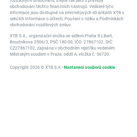
rozdílovými smlouvami, stejně tak jako s pravidly
obchodování těchto finančních nástrojů. Veškeré tyto
informace jsou dostupné na internetových stránkách XTB v
sekcích Informace o účtech, Poučení o riziku a Podmínkách
obchodování rozdílových smluv.
XTB S.A., organizační složka se sídlem Praha 8-Libeň,
Boudníkova 2506/3, PSČ 180 00, IČO: 27867102, DIČ:
CZ27867102, zapsána v obchodním rejstříku vedeném
Městským soudem v Praze, oddíl A, vložka č. 56720.
Copyright 2026 © XTB S.A.
•
Nastavení souborů cookie