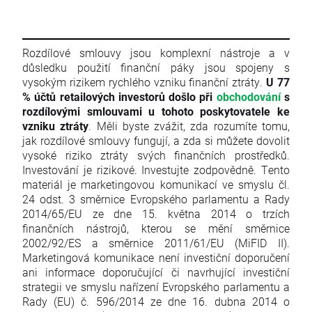
Rozdílové smlouvy jsou komplexní nástroje a v
důsledku použití finanční páky jsou spojeny s
vysokým rizikem rychlého vzniku finanční ztráty.
U 77
% účtů retailových investorů došlo při
obchodování
s
rozdílovými smlouvami u tohoto poskytovatele ke
vzniku ztráty
. Měli byste zvážit, zda rozumíte tomu,
jak rozdílové smlouvy fungují, a zda si můžete dovolit
vysoké riziko ztráty svých finančních prostředků.
Investování je rizikové. Investujte zodpovědně. Tento
materiál je marketingovou komunikací ve smyslu čl.
24 odst. 3 směrnice Evropského parlamentu a Rady
2014/65/EU ze dne 15. května 2014 o trzích
finančních nástrojů, kterou se mění směrnice
2002/92/ES a směrnice 2011/61/EU (MiFID II).
Marketingová komunikace není investiční doporučení
ani informace doporučující či navrhující investiční
strategii ve smyslu nařízení Evropského parlamentu a
Rady (EU) č. 596/2014 ze dne 16. dubna 2014 o