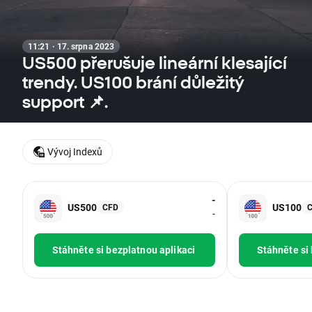
11:21 · 17. srpna 2023
US500 přerušuje lineární klesající
trendy. US100 brání důležitý
support 📌.
Vývoj Indexů
-
US500
US100
CFD
-
Stáhněte si bezplatnou aplikaci
Stáhněte si