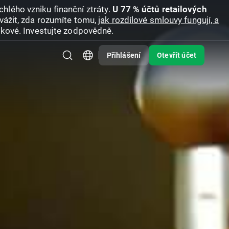
hlého vzniku finanční ztráty.
U 77 % účtů retailových
vážit, zda rozumíte tomu,
jak rozdílové smlouvy fungují, a
zikové. Investujte zodpovědně.
Přihlášení
Otevřít účet