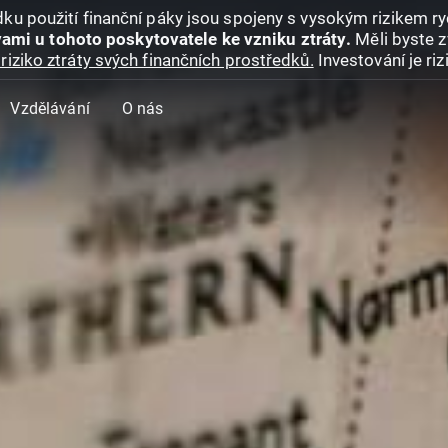
ku použití finanční páky jsou spojeny s vysokým rizikem ryc
ami u tohoto poskytovatele ke vzniku ztráty.
Měli byste z
riziko ztráty svých finančních prostředků.
Investování je ri
Vzdělávání
O nás