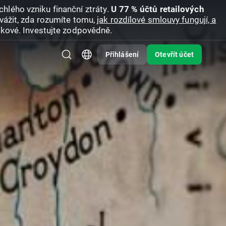
hlého vzniku finanční ztráty.
U 77 % účtů retailových
vážit, zda rozumíte tomu,
jak rozdílové smlouvy fungují, a
zikové. Investujte zodpovědně.
Přihlášení
Otevřít účet