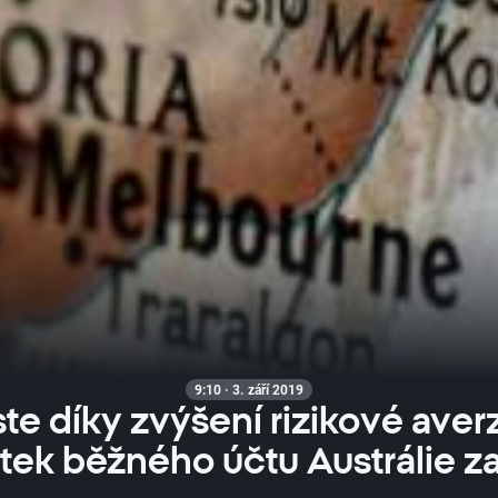
9:10 · 3. září 2019
te díky zvýšení rizikové averz
tek běžného účtu Austrálie za 