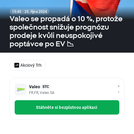
15:45 · 25. října 2024
Valeo se propadá o 10 %, protože
společnost snižuje prognózu
prodeje kvůli neuspokojivé
poptávce po EV 📉
Akciový Trh
-
Valeo
STC
-
FR.FR, Valeo SA
Stáhněte si bezplatnou aplikaci