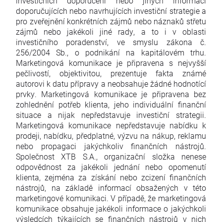
investičních doporučení nebo jiných informací
doporučujících nebo navrhujících investiční strategie a
pro zveřejnění konkrétních zájmů nebo náznaků střetu
zájmů nebo jakékoli jiné rady, a to i v oblasti
investičního poradenství, ve smyslu zákona č.
256/2004 Sb., o podnikání na kapitálovém trhu.
Marketingová komunikace je připravena s nejvyšší
pečlivostí, objektivitou, prezentuje fakta známé
autorovi k datu přípravy a neobsahuje žádné hodnotící
prvky. Marketingová komunikace je připravena bez
zohlednění potřeb klienta, jeho individuální finanční
situace a nijak nepředstavuje investiční strategii.
Marketingová komunikace nepředstavuje nabídku k
prodeji, nabídku, předplatné, výzvu na nákup, reklamu
nebo propagaci jakýchkoliv finančních nástrojů.
Společnost XTB S.A., organizační složka nenese
odpovědnost za jakékoli jednání nebo opomenutí
klienta, zejména za získání nebo zcizení finančních
nástrojů, na základě informací obsažených v této
marketingové komunikaci. V případě, že marketingová
komunikace obsahuje jakékoli informace o jakýchkoli
výsledcích týkajících se finančních nástrojů v nich