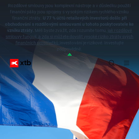
Rozdílové smlouvy jsou komplexní nástroje a v důsledku použití
finanční páky jsou spojeny s vysokým rizikem rychlého vzniku
finanční ztráty.
U 77 % účtů retailových investorů došlo při
obchodování s rozdílovými smlouvami u tohoto poskytovatele ke
vzniku ztráty.
Měli byste zvážit, zda rozumíte tomu,
jak rozdílové
smlouvy fungují, a zda si můžete dovolit vysoké riziko ztráty svých
finančních prostředků.
Investování je rizikové. Investujte
zodpovědně.