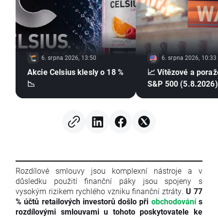
6. srpna 2026, 13:50
6. srpna 2026, 10:33
Akcie Celsius klesly o 18 %
📈 Vítězové a poraž
📉
S&P 500 (5.8.2026)
Rozdílové smlouvy jsou komplexní nástroje a v
důsledku použití finanční páky jsou spojeny s
vysokým rizikem rychlého vzniku finanční ztráty.
U 77
% účtů retailových investorů došlo při
obchodování
s
rozdílovými smlouvami u tohoto poskytovatele ke