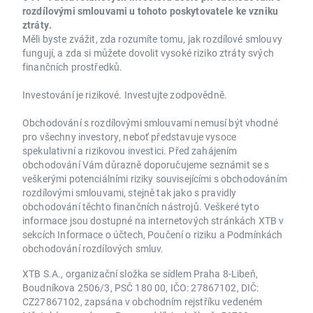
rozdílovými smlouvami u tohoto poskytovatele ke vzniku
ztráty.
Měli byste zvážit, zda rozumíte tomu, jak rozdílové smlouvy
fungují, a zda si můžete dovolit vysoké riziko ztráty svých
finančních prostředků.
Investování je rizikové. Investujte zodpovědně.
Obchodování s rozdílovými smlouvami nemusí být vhodné
pro všechny investory, neboť představuje vysoce
spekulativní a rizikovou investici. Před zahájením
obchodování Vám důrazně doporučujeme seznámit se s
veškerými potenciálními riziky souvisejícími s obchodováním
rozdílovými smlouvami, stejně tak jako s pravidly
obchodování těchto finančních nástrojů. Veškeré tyto
informace jsou dostupné na internetových stránkách XTB v
sekcích Informace o účtech, Poučení o riziku a Podmínkách
obchodování rozdílových smluv.
XTB S.A., organizační složka se sídlem Praha 8-Libeň,
Boudníkova 2506/3, PSČ 180 00, IČO: 27867102, DIČ:
CZ27867102, zapsána v obchodním rejstříku vedeném