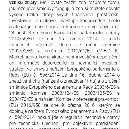
vzniku ztráty
. Měli byste zvážit, zda rozumíte tomu,
jak rozdílové smlouvy fungují, a zda si můžete dovolit
vysoké riziko ztráty svých finančních prostředků.
Investování je rizikové. Investujte zodpovědně. Tento
materiál je marketingovou komunikací ve smyslu čl.
24 odst. 3 směrnice Evropského parlamentu a Rady
2014/65/EU ze dne 15. května 2014 o trzích
finančních nástrojů, kterou se mění směrnice
2002/92/ES a směrnice 2011/61/EU (MiFID II).
Marketingová komunikace není investiční doporučení
ani informace doporučující či navrhující investiční
strategii ve smyslu nařízení Evropského parlamentu a
Rady (EU) č. 596/2014 ze dne 16. dubna 2014 o
zneužívání trhu (nařízení o zneužívání trhu) a o zrušení
směrnice Evropského parlamentu a Rady 2003/6/ES a
směrnic Komise 2003/124/ES, 2003/125/ES a
2004/72/ES a nařízení Komise v přenesené pravomoci
(EU) 2016/958 ze dne 9. března 2016, kterým se
doplňuje nařízení Evropského parlamentu a Rady (EU)
č. 596/2014, pokud jde o regulační technické normy
pro technická ujednání pro objektivní předkládání