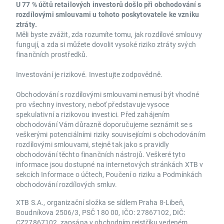
U 77 % účtů retailových investorů došlo při obchodování s
rozdílovými smlouvami u tohoto poskytovatele ke vzniku
ztráty.
Měli byste zvážit, zda rozumíte tomu, jak rozdílové smlouvy
fungují, a zda si můžete dovolit vysoké riziko ztráty svých
finančních prostředků.
Investování je rizikové. Investujte zodpovědně.
Obchodování s rozdílovými smlouvami nemusí být vhodné
pro všechny investory, neboť představuje vysoce
spekulativní a rizikovou investici. Před zahájením
obchodování Vám důrazně doporučujeme seznámit se s
veškerými potenciálními riziky souvisejícími s obchodováním
rozdílovými smlouvami, stejně tak jako s pravidly
obchodování těchto finančních nástrojů. Veškeré tyto
informace jsou dostupné na internetových stránkách XTB v
sekcích Informace o účtech, Poučení o riziku a Podmínkách
obchodování rozdílových smluv.
XTB S.A., organizační složka se sídlem Praha 8-Libeň,
Boudníkova 2506/3, PSČ 180 00, IČO: 27867102, DIČ:
CZ27867102, zapsána v obchodním rejstříku vedeném