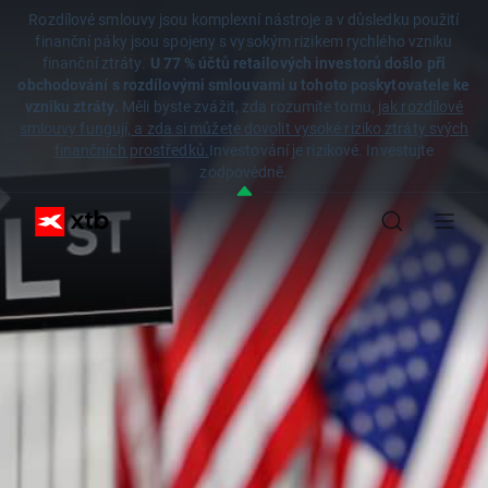
Rozdílové smlouvy jsou komplexní nástroje a v důsledku použití
finanční páky jsou spojeny s vysokým rizikem rychlého vzniku
finanční ztráty.
U 77 % účtů retailových investorů došlo při
obchodování s rozdílovými smlouvami u tohoto poskytovatele ke
vzniku ztráty.
Měli byste zvážit, zda rozumíte tomu,
jak rozdílové
smlouvy fungují, a zda si můžete dovolit vysoké riziko ztráty svých
finančních prostředků.
Investování je rizikové. Investujte
zodpovědně.