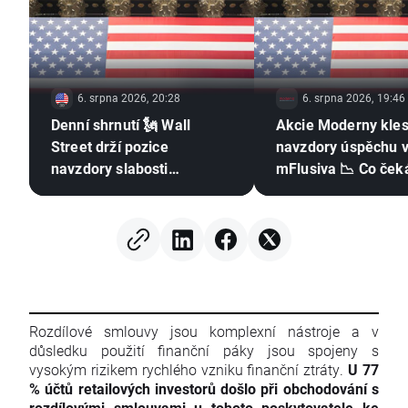
6. srpna 2026, 20:28
6. srpna 2026, 19:46
Denní shrnutí 🗽 Wall
Akcie Moderny kles
Street drží pozice
navzdory úspěchu 
navzdory slabosti
mFlusiva 📉 Co čeká
paměťových čipů, ropa
trhu s mRNA vakcí
znovu zdražuje
Rozdílové smlouvy jsou komplexní nástroje a v
důsledku použití finanční páky jsou spojeny s
vysokým rizikem rychlého vzniku finanční ztráty.
U 77
% účtů retailových investorů došlo při obchodování s
rozdílovými smlouvami u tohoto poskytovatele ke