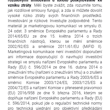
vzniku ztráty
. Měli byste zvážit, zda rozumíte tomu,
jak rozdílové smlouvy fungují, a zda si můžete dovolit
vysoké riziko ztráty svých finančních prostředků.
Investování je rizikové. Investujte zodpovědně. Tento
materiál je marketingovou komunikací ve smyslu čl.
24 odst. 3 směrnice Evropského parlamentu a Rady
2014/65/EU ze dne 15. května 2014 o trzích
finančních nástrojů, kterou se mění směrnice
2002/92/ES a směrnice 2011/61/EU (MiFID II).
Marketingová komunikace není investiční doporučení
ani informace doporučující či navrhující investiční
strategii ve smyslu nařízení Evropského parlamentu a
Rady (EU) č. 596/2014 ze dne 16. dubna 2014 o
zneužívání trhu (nařízení o zneužívání trhu) a o zrušení
směrnice Evropského parlamentu a Rady 2003/6/ES a
směrnic Komise 2003/124/ES, 2003/125/ES a
2004/72/ES a nařízení Komise v přenesené pravomoci
(EU) 2016/958 ze dne 9. března 2016, kterým se
doplňuje nařízení Evropského parlamentu a Rady (EU)
č. 596/2014, pokud jde o regulační technické normy
pro technická ujednání pro objektivní předkládání