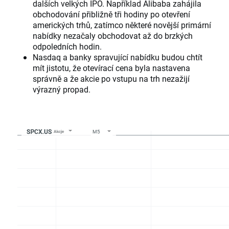
dalších velkých IPO. Například Alibaba zahájila
obchodování přibližně tři hodiny po otevření
amerických trhů, zatímco některé novější primární
nabídky nezačaly obchodovat až do brzkých
odpoledních hodin.
Nasdaq a banky spravující nabídku budou chtít
mít jistotu, že otevírací cena byla nastavena
správně a že akcie po vstupu na trh nezažijí
výrazný propad.