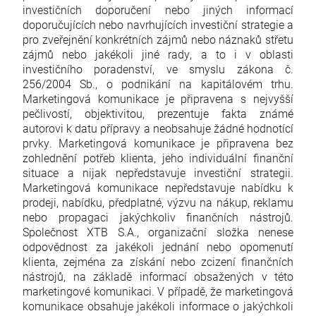
investičních doporučení nebo jiných informací
doporučujících nebo navrhujících investiční strategie a
pro zveřejnění konkrétních zájmů nebo náznaků střetu
zájmů nebo jakékoli jiné rady, a to i v oblasti
investičního poradenství, ve smyslu zákona č.
256/2004 Sb., o podnikání na kapitálovém trhu.
Marketingová komunikace je připravena s nejvyšší
pečlivostí, objektivitou, prezentuje fakta známé
autorovi k datu přípravy a neobsahuje žádné hodnotící
prvky. Marketingová komunikace je připravena bez
zohlednění potřeb klienta, jeho individuální finanční
situace a nijak nepředstavuje investiční strategii.
Marketingová komunikace nepředstavuje nabídku k
prodeji, nabídku, předplatné, výzvu na nákup, reklamu
nebo propagaci jakýchkoliv finančních nástrojů.
Společnost XTB S.A., organizační složka nenese
odpovědnost za jakékoli jednání nebo opomenutí
klienta, zejména za získání nebo zcizení finančních
nástrojů, na základě informací obsažených v této
marketingové komunikaci. V případě, že marketingová
komunikace obsahuje jakékoli informace o jakýchkoli