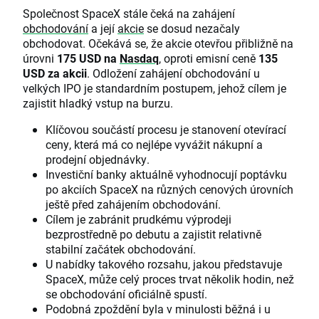
Společnost SpaceX stále čeká na zahájení
obchodování
a její
akcie
se dosud nezačaly
obchodovat. Očekává se, že akcie otevřou přibližně na
úrovni
175 USD na
Nasdaq
, oproti emisní ceně
135
USD za akcii
. Odložení zahájení obchodování u
velkých IPO je standardním postupem, jehož cílem je
zajistit hladký vstup na burzu.
Klíčovou součástí procesu je stanovení otevírací
ceny, která má co nejlépe vyvážit nákupní a
prodejní objednávky.
Investiční banky aktuálně vyhodnocují poptávku
po akciích SpaceX na různých cenových úrovních
ještě před zahájením obchodování.
Cílem je zabránit prudkému výprodeji
bezprostředně po debutu a zajistit relativně
stabilní začátek obchodování.
U nabídky takového rozsahu, jakou představuje
SpaceX, může celý proces trvat několik hodin, než
se obchodování oficiálně spustí.
Podobná zpoždění byla v minulosti běžná i u