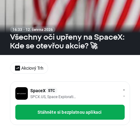
16:33 · 12. června 2026
Všechny oči upřeny na SpaceX:
Kde se otevřou akcie? 🚀
Akciový Trh
-
SpaceX
STC
-
SPCX.US, Space Exploration Technologies Corp
Stáhněte si bezplatnou aplikaci