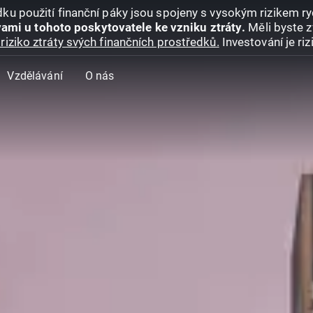
ku použití finanční páky jsou spojeny s vysokým rizikem ryc
ami u tohoto poskytovatele ke vzniku ztráty.
Měli byste z
riziko ztráty svých finančních prostředků.
Investování je ri
Vzdělávání
O nás