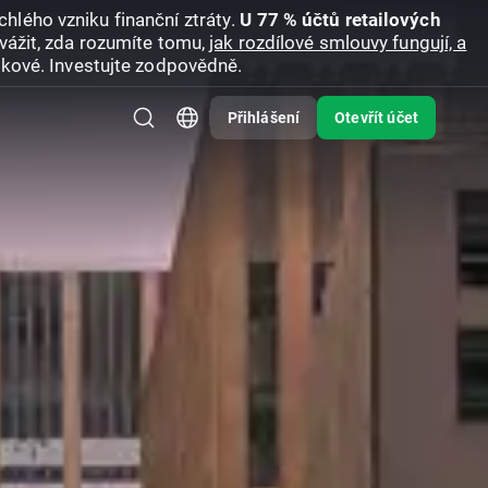
hlého vzniku finanční ztráty.
U 77 % účtů retailových
vážit, zda rozumíte tomu,
jak rozdílové smlouvy fungují, a
zikové. Investujte zodpovědně.
Přihlášení
Otevřít účet