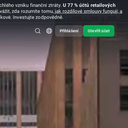
hlého vzniku finanční ztráty.
U 77 % účtů retailových
vážit, zda rozumíte tomu,
jak rozdílové smlouvy fungují, a
zikové. Investujte zodpovědně.
Přihlášení
Otevřít účet