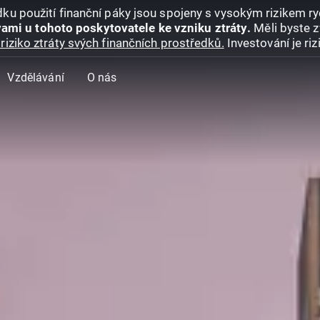
ku použití finanční páky jsou spojeny s vysokým rizikem ryc
ami u tohoto poskytovatele ke vzniku ztráty.
Měli byste z
riziko ztráty svých finančních prostředků.
Investování je ri
Vzdělávání
O nás