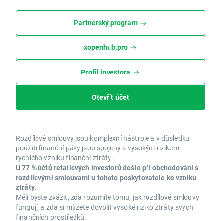
Partnerský program
xopenhub.pro
Profil investora
Otevřít účet
Rozdílové smlouvy jsou komplexní nástroje a v důsledku
použití finanční páky jsou spojeny s vysokým rizikem
rychlého vzniku finanční ztráty.
U 77 % účtů retailových investorů došlo při obchodování s
rozdílovými smlouvami u tohoto poskytovatele ke vzniku
ztráty.
Měli byste zvážit, zda rozumíte tomu, jak rozdílové smlouvy
fungují, a zda si můžete dovolit vysoké riziko ztráty svých
finančních prostředků.