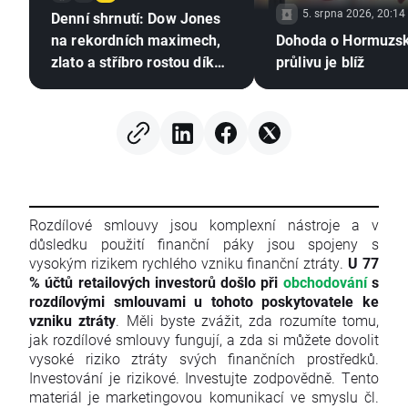
5. srpna 2026, 20:14
Denní shrnutí: Dow Jones
na rekordních maximech,
Dohoda o Hormuzs
zlato a stříbro rostou díky
průlivu je blíž
nadějím na dohodu mezi
USA a Íránem
Rozdílové smlouvy jsou komplexní nástroje a v
důsledku použití finanční páky jsou spojeny s
vysokým rizikem rychlého vzniku finanční ztráty.
U 77
% účtů retailových investorů došlo při
obchodování
s
rozdílovými smlouvami u tohoto poskytovatele ke
vzniku ztráty
. Měli byste zvážit, zda rozumíte tomu,
jak rozdílové smlouvy fungují, a zda si můžete dovolit
vysoké riziko ztráty svých finančních prostředků.
Investování je rizikové. Investujte zodpovědně. Tento
materiál je marketingovou komunikací ve smyslu čl.