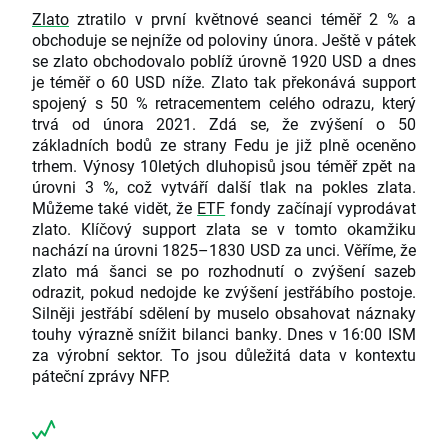
Zlato
ztratilo v první květnové seanci téměř 2 % a
obchoduje se nejníže od poloviny února. Ještě v pátek
se zlato obchodovalo poblíž úrovně 1920 USD a dnes
je téměř o 60 USD níže. Zlato tak překonává support
spojený s 50 % retracementem celého odrazu, který
trvá od února 2021. Zdá se, že zvýšení o 50
základních bodů ze strany Fedu je již plně oceněno
trhem. Výnosy 10letých dluhopisů jsou téměř zpět na
úrovni 3 %, což vytváří další tlak na pokles zlata.
Můžeme také vidět, že
ETF
fondy začínají vyprodávat
zlato. Klíčový support zlata se v tomto okamžiku
nachází na úrovni 1825–1830 USD za unci. Věříme, že
zlato má šanci se po rozhodnutí o zvýšení sazeb
odrazit, pokud nedojde ke zvýšení jestřábího postoje.
Silněji jestřábí sdělení by muselo obsahovat náznaky
touhy výrazně snížit bilanci banky. Dnes v 16:00 ISM
za výrobní sektor. To jsou důležitá data v kontextu
páteční zprávy NFP.