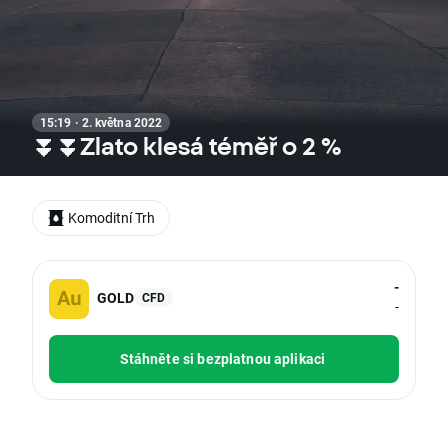
15:19 · 2. května 2022
⏬⏬Zlato klesá téměř o 2 %
Komoditní Trh
-
GOLD
CFD
-
Stáhněte si bezplatnou aplikaci