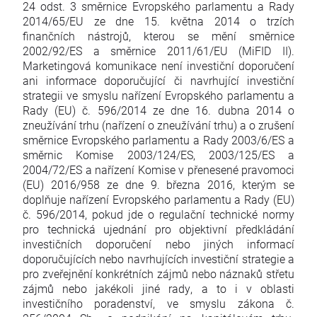
24 odst. 3 směrnice Evropského parlamentu a Rady
2014/65/EU ze dne 15. května 2014 o trzích
finančních nástrojů, kterou se mění směrnice
2002/92/ES a směrnice 2011/61/EU (MiFID II).
Marketingová komunikace není investiční doporučení
ani informace doporučující či navrhující investiční
strategii ve smyslu nařízení Evropského parlamentu a
Rady (EU) č. 596/2014 ze dne 16. dubna 2014 o
zneužívání trhu (nařízení o zneužívání trhu) a o zrušení
směrnice Evropského parlamentu a Rady 2003/6/ES a
směrnic Komise 2003/124/ES, 2003/125/ES a
2004/72/ES a nařízení Komise v přenesené pravomoci
(EU) 2016/958 ze dne 9. března 2016, kterým se
doplňuje nařízení Evropského parlamentu a Rady (EU)
č. 596/2014, pokud jde o regulační technické normy
pro technická ujednání pro objektivní předkládání
investičních doporučení nebo jiných informací
doporučujících nebo navrhujících investiční strategie a
pro zveřejnění konkrétních zájmů nebo náznaků střetu
zájmů nebo jakékoli jiné rady, a to i v oblasti
investičního poradenství, ve smyslu zákona č.