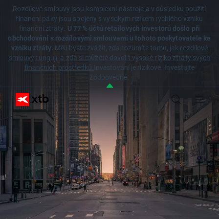
Rozdílové smlouvy jsou komplexní nástroje a v důsledku použití
finanční páky jsou spojeny s vysokým rizikem rychlého vzniku
finanční ztráty.
U 77 % účtů retailových investorů došlo při
obchodování s rozdílovými smlouvami u tohoto poskytovatele ke
vzniku ztráty.
Měli byste zvážit, zda rozumíte tomu,
jak rozdílové
smlouvy fungují, a zda si můžete dovolit vysoké riziko ztráty svých
finančních prostředků.
Investování je rizikové. Investujte
zodpovědně.