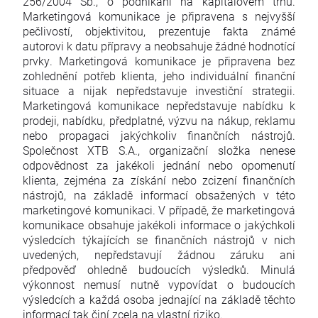
256/2004 Sb., o podnikání na kapitálovém trhu.
Marketingová komunikace je připravena s nejvyšší
pečlivostí, objektivitou, prezentuje fakta známé
autorovi k datu přípravy a neobsahuje žádné hodnotící
prvky. Marketingová komunikace je připravena bez
zohlednění potřeb klienta, jeho individuální finanční
situace a nijak nepředstavuje investiční strategii.
Marketingová komunikace nepředstavuje nabídku k
prodeji, nabídku, předplatné, výzvu na nákup, reklamu
nebo propagaci jakýchkoliv finančních nástrojů.
Společnost XTB S.A., organizační složka nenese
odpovědnost za jakékoli jednání nebo opomenutí
klienta, zejména za získání nebo zcizení finančních
nástrojů, na základě informací obsažených v této
marketingové komunikaci. V případě, že marketingová
komunikace obsahuje jakékoli informace o jakýchkoli
výsledcích týkajících se finančních nástrojů v nich
uvedených, nepředstavují žádnou záruku ani
předpověď ohledně budoucích výsledků. Minulá
výkonnost nemusí nutně vypovídat o budoucích
výsledcích a každá osoba jednající na základě těchto
informací tak činí zcela na vlastní riziko.