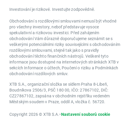
Investování je rizikové. Investujte zodpovědně.
Obchodování s rozdílovými smlouvami nemusí být vhodné
pro všechny investory, neboť představuje vysoce
spekulativní a rizikovou investici. Před zahájením
obchodování Vám důrazně doporučujeme seznámit se s
veškerými potenciálními riziky souvisejícími s obchodováním
rozdílovými smlouvami, stejně tak jako s pravidly
obchodování těchto finančních nástrojů. Veškeré tyto
informace jsou dostupné na internetových stránkách XTB v
sekcích Informace o účtech, Poučení o riziku a Podmínkách
obchodování rozdílových smluv.
XTB S.A., organizační složka se sídlem Praha 8-Libeň,
Boudníkova 2506/3, PSČ 180 00, IČO: 27867102, DIČ:
CZ27867102, zapsána v obchodním rejstříku vedeném
Městským soudem v Praze, oddíl A, vložka č. 56720.
Copyright 2026 © XTB S.A.
•
Nastavení souborů cookie