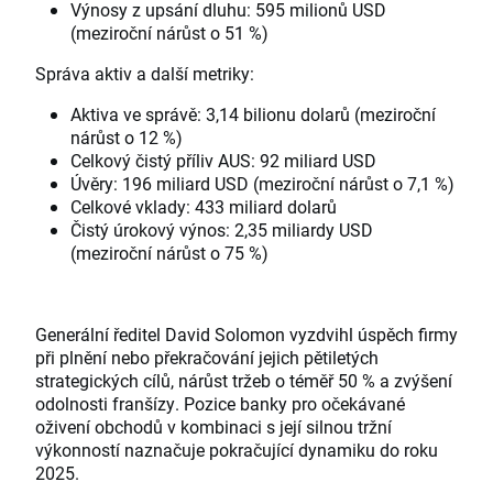
Výnosy z upsání dluhu: 595 milionů USD
(meziroční nárůst o 51 %)
Správa aktiv a další metriky:
Aktiva ve správě: 3,14 bilionu dolarů (meziroční
nárůst o 12 %)
Celkový čistý příliv AUS: 92 miliard USD
Úvěry: 196 miliard USD (meziroční nárůst o 7,1 %)
Celkové vklady: 433 miliard dolarů
Čistý úrokový výnos: 2,35 miliardy USD
(meziroční nárůst o 75 %)
Generální ředitel David Solomon vyzdvihl úspěch firmy
při plnění nebo překračování jejich pětiletých
strategických cílů, nárůst tržeb o téměř 50 % a zvýšení
odolnosti franšízy. Pozice banky pro očekávané
oživení obchodů v kombinaci s její silnou tržní
výkonností naznačuje pokračující dynamiku do roku
2025.