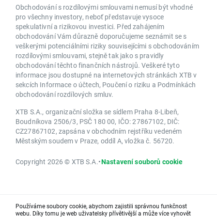
Obchodování s rozdílovými smlouvami nemusí být vhodné
pro všechny investory, neboť představuje vysoce
spekulativní a rizikovou investici. Před zahájením
obchodování Vám důrazně doporučujeme seznámit se s
veškerými potenciálními riziky souvisejícími s obchodováním
rozdílovými smlouvami, stejně tak jako s pravidly
obchodování těchto finančních nástrojů. Veškeré tyto
informace jsou dostupné na internetových stránkách XTB v
sekcích Informace o účtech, Poučení o riziku a Podmínkách
obchodování rozdílových smluv.
XTB S.A., organizační složka se sídlem Praha 8-Libeň,
Boudníkova 2506/3, PSČ 180 00, IČO: 27867102, DIČ:
CZ27867102, zapsána v obchodním rejstříku vedeném
Městským soudem v Praze, oddíl A, vložka č. 56720.
Copyright 2026 © XTB S.A.
•
Nastavení souborů cookie
Používáme soubory cookie, abychom zajistili správnou funkčnost
webu. Díky tomu je web uživatelsky přívětivější a může více vyhovět