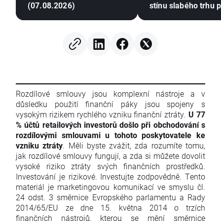
(07.08.2026)
stínu slabého trhu 
Rozdílové smlouvy jsou komplexní nástroje a v
důsledku použití finanční páky jsou spojeny s
vysokým rizikem rychlého vzniku finanční ztráty.
U 77
% účtů retailových investorů došlo při obchodování s
rozdílovými smlouvami u tohoto poskytovatele ke
vzniku ztráty
. Měli byste zvážit, zda rozumíte tomu,
jak rozdílové smlouvy fungují, a zda si můžete dovolit
vysoké riziko ztráty svých finančních prostředků.
Investování je rizikové. Investujte zodpovědně. Tento
materiál je marketingovou komunikací ve smyslu čl.
24 odst. 3 směrnice Evropského parlamentu a Rady
2014/65/EU ze dne 15. května 2014 o trzích
finančních nástrojů, kterou se mění směrnice