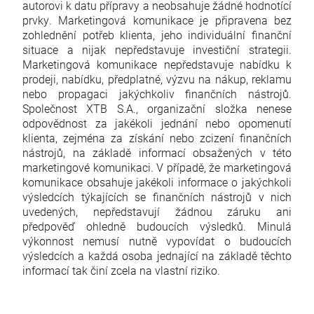
autorovi k datu přípravy a neobsahuje žádné hodnotící
prvky. Marketingová komunikace je připravena bez
zohlednění potřeb klienta, jeho individuální finanční
situace a nijak nepředstavuje investiční strategii.
Marketingová komunikace nepředstavuje nabídku k
prodeji, nabídku, předplatné, výzvu na nákup, reklamu
nebo propagaci jakýchkoliv finančních nástrojů.
Společnost XTB S.A., organizační složka nenese
odpovědnost za jakékoli jednání nebo opomenutí
klienta, zejména za získání nebo zcizení finančních
nástrojů, na základě informací obsažených v této
marketingové komunikaci. V případě, že marketingová
komunikace obsahuje jakékoli informace o jakýchkoli
výsledcích týkajících se finančních nástrojů v nich
uvedených, nepředstavují žádnou záruku ani
předpověď ohledně budoucích výsledků. Minulá
výkonnost nemusí nutně vypovídat o budoucích
výsledcích a každá osoba jednající na základě těchto
informací tak činí zcela na vlastní riziko.