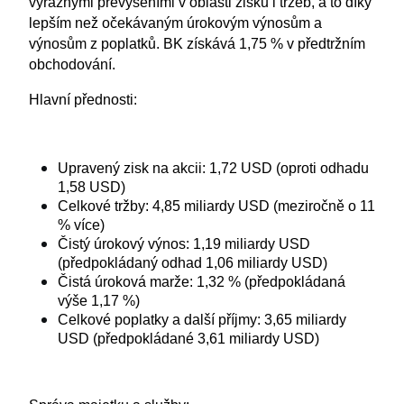
výraznými převýšeními v oblasti zisků i tržeb, a to díky 
lepším než očekávaným úrokovým výnosům a 
výnosům z poplatků. BK získává 1,75 % v předtržním 
obchodování.
Hlavní přednosti:
Upravený zisk na akcii: 1,72 USD (oproti odhadu 
1,58 USD)
Celkové tržby: 4,85 miliardy USD (meziročně o 11 
% více)
Čistý úrokový výnos: 1,19 miliardy USD 
(předpokládaný odhad 1,06 miliardy USD)
Čistá úroková marže: 1,32 % (předpokládaná 
výše 1,17 %)
Celkové poplatky a další příjmy: 3,65 miliardy 
USD (předpokládané 3,61 miliardy USD)