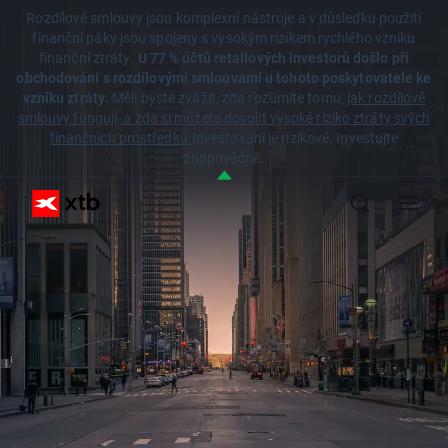
Rozdílové smlouvy jsou komplexní nástroje a v důsledku použití
finanční páky jsou spojeny s vysokým rizikem rychlého vzniku
finanční ztráty.
U 77 % účtů retailových investorů došlo při
obchodování s rozdílovými smlouvami u tohoto poskytovatele ke
vzniku ztráty.
Měli byste zvážit, zda rozumíte tomu,
jak rozdílové
smlouvy fungují, a zda si můžete dovolit vysoké riziko ztráty svých
finančních prostředků.
Investování je rizikové. Investujte
zodpovědně.