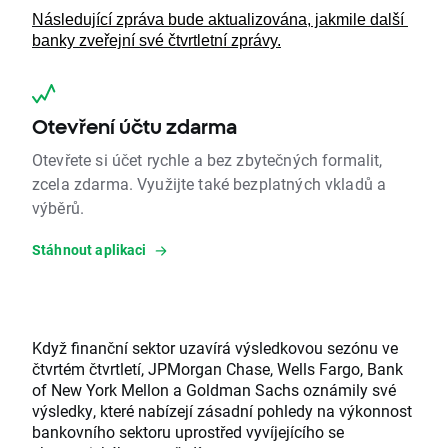
Následující zpráva bude aktualizována, jakmile další 
banky zveřejní své čtvrtletní zprávy.
Otevření účtu zdarma
Otevřete si účet rychle a bez zbytečných formalit,
zcela zdarma. Využijte také bezplatných vkladů a
výběrů.
Stáhnout aplikaci
Když finanční sektor uzavírá výsledkovou sezónu ve
čtvrtém čtvrtletí, JPMorgan Chase, Wells Fargo, Bank
of New York Mellon a Goldman Sachs oznámily své
výsledky, které nabízejí zásadní pohledy na výkonnost
bankovního sektoru uprostřed vyvíjejícího se