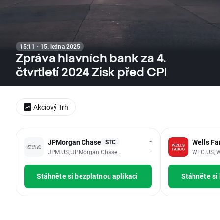
15:11 · 15. ledna 2025
Zpráva hlavních bank za 4.
čtvrtletí 2024 Zisk před CPI
Akciový Trh
-
JPMorgan Chase
Wells Fa
STC
-
JPM.US, JPMorgan Chase & Co
WFC.US, W
Stáhněte si bezplatnou aplikaci
Stáhněte si