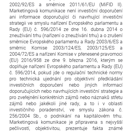
2002/92/ES a směrnice 2011/61/EU (MiFID II).
Marketingová komunikace není investiční doporučení
ani informace doporučující či navrhující investiční
strategii ve smyslu nařízení Evropského parlamentu a
Rady (EU) č. 596/2014 ze dne 16. dubna 2014 o
zneužívání trhu (nařízení o zneužívání trhu) a o zrušení
směrnice Evropského parlamentu a Rady 2003/6/ES a
směrnic Komise 2003/124/ES, 2003/125/ES a
2004/72/ES a nařízení Komise v přenesené pravomoci
(EU) 2016/958 ze dne 9. března 2016, kterým se
doplňuje nařízení Evropského parlamentu a Rady (EU)
č. 596/2014, pokud jde o regulační technické normy
pro technická ujednání pro objektivní předkládání
investičních doporučení nebo jiných informací
doporučujících nebo navrhujících investiční strategie a
pro zveřejnění konkrétních zájmů nebo náznaků střetu
zájmů nebo jakékoli jiné rady, a to i v oblasti
investičního poradenství, ve smyslu zákona č.
256/2004 Sb., o podnikání na kapitálovém trhu.
Marketingová komunikace je připravena s nejvyšší
pečlivostí, objektivitou, prezentuje fakta známé