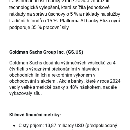
transformační úsilí banky v roce 2024 a zdůraznil 
technologická vylepšení, která snížila jednotkové 
náklady na správu úschovy o 5 % a náklady na služby 
tradičních fondů o 15 %. Platforma AI banky Eliza nyní 
podporuje 35 % pracovní síly.
Goldman Sachs Group Inc. (GS.US)
Goldman Sachs dosáhla výjimečných výsledků za 4.
čtvrtletí s výraznými překonáními v hlavních
obchodních liniích a rekordním výkonem v
obchodování s akciemi.
Akcie
banky, které v roce 2024
vedly velké americké banky s 48% náskokem, nadále
vykazovaly sílu.
Klíčové finanční metriky:
Čistý příjem: 13,87 miliardy USD (předpokládaný