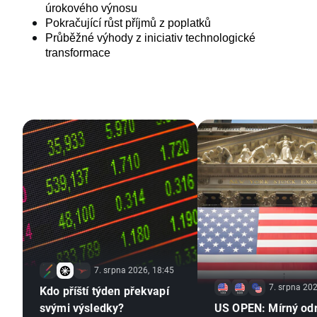
úrokového výnosu
Pokračující růst příjmů z poplatků
Průběžné výhody z iniciativ technologické 
transformace
7. srpna 2026, 18:45
7. srpna 202
Kdo příští týden překvapí
svými výsledky?
US OPEN: Mírný od