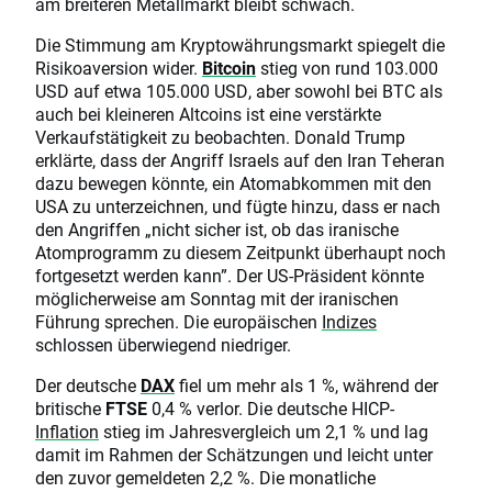
am breiteren Metallmarkt bleibt schwach.
Die Stimmung am Kryptowährungsmarkt spiegelt die
Risikoaversion wider.
Bitcoin
stieg von rund 103.000
USD auf etwa 105.000 USD, aber sowohl bei BTC als
auch bei kleineren Altcoins ist eine verstärkte
Verkaufstätigkeit zu beobachten. Donald Trump
erklärte, dass der Angriff Israels auf den Iran Teheran
dazu bewegen könnte, ein Atomabkommen mit den
USA zu unterzeichnen, und fügte hinzu, dass er nach
den Angriffen „nicht sicher ist, ob das iranische
Atomprogramm zu diesem Zeitpunkt überhaupt noch
fortgesetzt werden kann”. Der US-Präsident könnte
möglicherweise am Sonntag mit der iranischen
Führung sprechen. Die europäischen
Indizes
schlossen überwiegend niedriger.
Der deutsche
DAX
fiel um mehr als 1 %, während der
britische
FTSE
0,4 % verlor. Die deutsche HICP-
Inflation
stieg im Jahresvergleich um 2,1 % und lag
damit im Rahmen der Schätzungen und leicht unter
den zuvor gemeldeten 2,2 %. Die monatliche