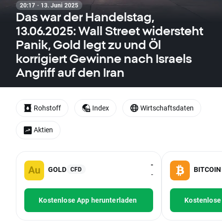
20:17 · 13. Juni 2025
Das war der Handelstag,
13.06.2025: Wall Street widersteht
Panik, Gold legt zu und Öl
korrigiert Gewinne nach Israels
Angriff auf den Iran
Rohstoff
Index
Wirtschaftsdaten
Aktien
-
GOLD
BITCOIN
CFD
-
Kostenlose App herunterladen
Kostenlose