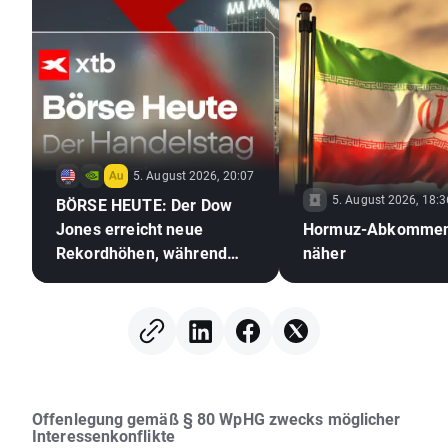
5. August 2026, 20:07
5. August 2026, 18:3
BÖRSE HEUTE: Der Dow
Jones erreicht neue
Hormuz-Abkommen
Rekordhöhen, während
näher
Gold und Silber aufgrund
der Hoffnungen auf ein
Abkommen zwischen den
USA und dem Iran zulegen
Offenlegung gemäß § 80 WpHG zwecks möglicher
Interessenkonflikte