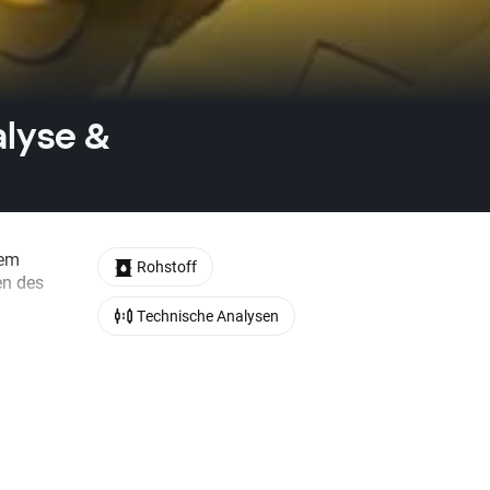
alyse &
dem
Rohstoff
en des
Technische Analysen