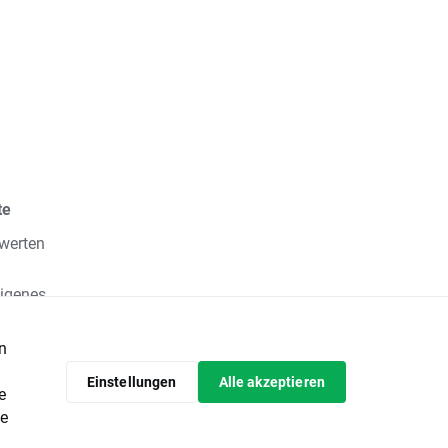
te
werten
eigenes
fische
en
itern
nden
Einstellungen
Alle akzeptieren
e
e
g oder
de
ge dar.