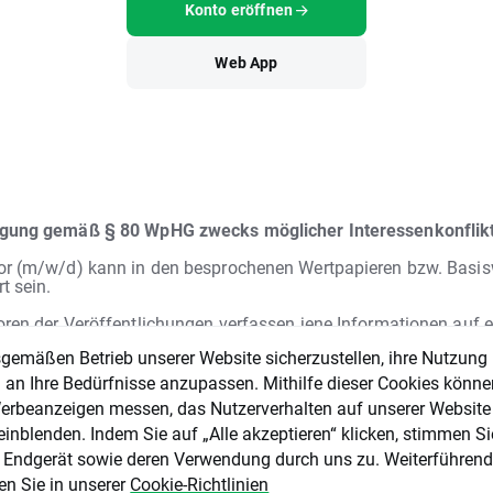
Konto eröffnen
Web App
egung gemäß § 80 WpHG zwecks möglicher Interessenkonflik
or (m/w/d) kann in den besprochenen Wertpapieren bzw. Basis
rt sein.
oren der Veröffentlichungen verfassen jene Informationen auf 
 Analysen und Einschätzungen werden nicht in Bezug auf spezi
emäßen Betrieb unserer Website sicherzustellen, ihre Nutzung
iele und Bedürfnisse bestimmter Personen verfasst.
ntlichungen von XTB, die bestimmte Situationen an den
l an Ihre Bedürfnisse anzupassen. Mithilfe dieser Cookies könn
ärkten kommentieren sowie allgemeine Aussagen von Mitarbe
 Werbeanzeigen messen, das Nutzerverhalten auf unserer Website
 hinsichtlich der Finanzmärkte, stellen
keine Beratung
des Ku
inblenden. Indem Sie auf „Alle akzeptieren“ klicken, stimmen Si
TB dar und können auch nicht als solche ausgelegt werden.
Di
tion stellt weder ein Angebot noch eine Beratung, Empfehlun
m Endgerät sowie deren Verwendung durch uns zu. Weiterführen
erung zum Kauf, Verkauf oder Halten irgendeiner Finanzanla
en Sie in unserer
Cookie-Richtlinien
 nicht dazu verpflichtet, die Informationen in dieser