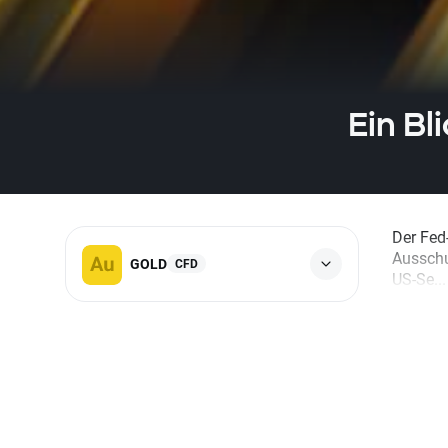
Ein Bl
Der Fed
Ausschu
GOLD
CFD
US-Se...