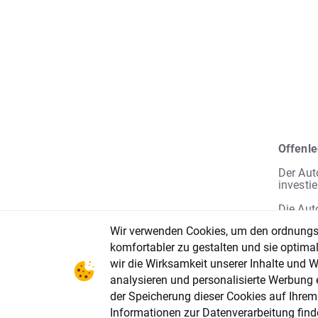
Offenl
Der Aut
investie
Die Aut
Risiko.
Wir verwenden Cookies, um den ordnungsg
Anlagez
Veröffe
komfortabler zu gestalten und sie optima
Finanzm
wir die Wirksamkeit unserer Inhalte und
von XTB
analysieren und personalisierte Werbung e
durch X
Publika
der Speicherung dieser Cookies auf Ihre
Aufford
Informationen zur Datenverarbeitung find
XTB ist