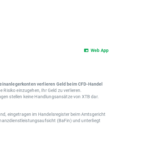
Änderungen unterliegen können. Aktuelle
nstrument“ jederzeit einsehen.
Web App
leinanlegerkonten verlieren Geld beim CFD-Handel
e Risiko einzugehen, Ihr Geld zu verlieren.
ungen stellen keine Handlungsansätze von XTB dar.
land, eingetragen im Handelsregister beim Amtsgericht
nanzdienstleistungsaufsicht (BaFin) und unterliegt