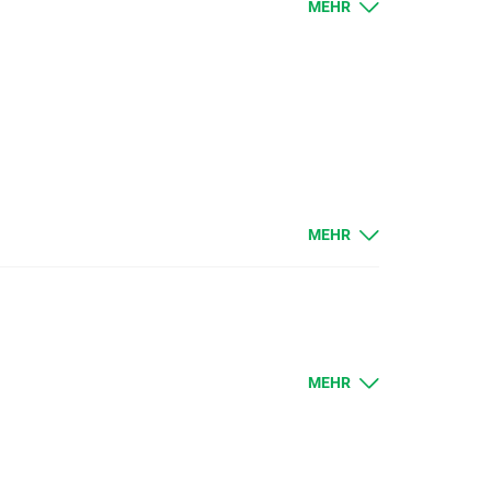
MEHR
MEHR
ap-Punkte gutgeschrieben oder werden
 Liefertermine für
FRA40, NED25
und
SPA35
.
MEHR