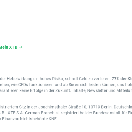
nen Termine und Bedingungen der Aktienunternehmen täglichen 
 in der Handelsplattform xStation 5 in den „Informationen zum I
Mein XTB
r Hebelwirkung ein hohes Risiko, schnell Geld zu verlieren.
77% der K
tehen, wie CFDs funktionieren und ob Sie es sich leisten können, das hoh
antieren keine Erfolge in der Zukunft. Inhalte, Newsletter und Mitteil
istriertem Sitz in der Joachimsthaler Straße 10, 10719 Berlin, Deutsch
.. XTB S.A. German Branch ist registriert bei der Bundesanstalt für Fi
en Finanzaufsichtsbehörde KNF.