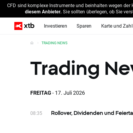
CFD sind komplexe Instrumente und beinhalten wegen der He
diesem Anbieter.
Sie sollten überlegen, ob Sie ver
Investieren
Sparen
Karte und Zah
TRADING NEWS
Trading N
FREITAG
- 17. Juli 2026
08:35
Rollover, Dividenden und Feier