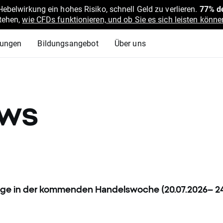
belwirkung ein hohes Risiko, schnell Geld zu verlieren.
77% de
stehen,
wie CFDs funktionieren, und ob Sie es sich leisten können
lungen
Bildungsangebot
Über uns
ews
tage in der kommenden Handelswoche (20.07.2026– 24
CFDs - Forex (Devisen), Rohstoffe, Indizes und Kryptowäh