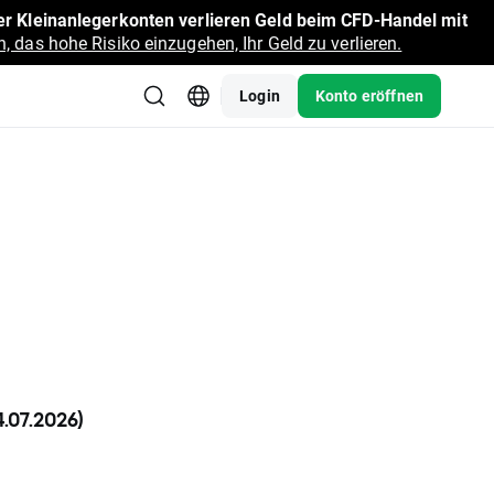
r Kleinanlegerkonten verlieren Geld beim CFD-Handel mit
, das hohe Risiko einzugehen, Ihr Geld zu verlieren.
Login
Konto eröffnen
.07.2026)
rungen