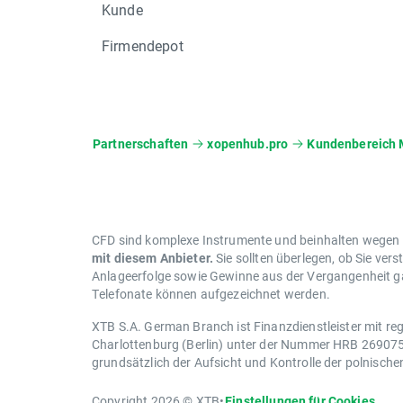
Bitte beachten Sie, dass die angegebe
Kunde
Informationen zu Dividenden können Sie
Firmendepot
Ihr XTB-Team
Partnerschaften
xopenhub.pro
Kundenbereich 
CFD sind komplexe Instrumente und beinhalten wegen de
mit diesem Anbieter.
Sie sollten überlegen, ob Sie vers
Anlageerfolge sowie Gewinne aus der Vergangenheit gar
Telefonate können aufgezeichnet werden.
XTB S.A. German Branch ist Finanzdienstleister mit reg
Charlottenburg (Berlin) unter der Nummer HRB 269075 B
grundsätzlich der Aufsicht und Kontrolle der polnisch
Copyright 2026 © XTB
•
Einstellungen für Cookies