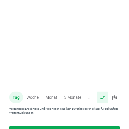
Tag
Woche
Monat
3 Monate
Jahr
Vergangene Ergebnisse und Prognosen sind kein zuverlässiger Indikator für zukünftige
Wertentwicklungen.