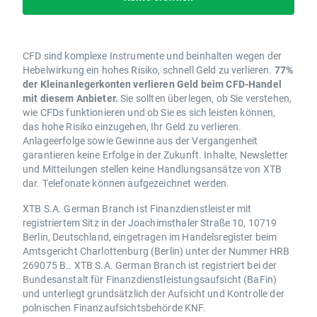
CFD sind komplexe Instrumente und beinhalten wegen der
Hebelwirkung ein hohes Risiko, schnell Geld zu verlieren.
77%
der Kleinanlegerkonten verlieren Geld beim CFD-Handel
mit diesem Anbieter.
Sie sollten überlegen, ob Sie verstehen,
wie CFDs funktionieren und ob Sie es sich leisten können,
das hohe Risiko einzugehen, Ihr Geld zu verlieren.
Anlageerfolge sowie Gewinne aus der Vergangenheit
garantieren keine Erfolge in der Zukunft. Inhalte, Newsletter
und Mitteilungen stellen keine Handlungsansätze von XTB
dar. Telefonate können aufgezeichnet werden.
XTB S.A. German Branch ist Finanzdienstleister mit
registriertem Sitz in der Joachimsthaler Straße 10, 10719
Berlin, Deutschland, eingetragen im Handelsregister beim
Amtsgericht Charlottenburg (Berlin) unter der Nummer HRB
269075 B.. XTB S.A. German Branch ist registriert bei der
Bundesanstalt für Finanzdienstleistungsaufsicht (BaFin)
und unterliegt grundsätzlich der Aufsicht und Kontrolle der
polnischen Finanzaufsichtsbehörde KNF.