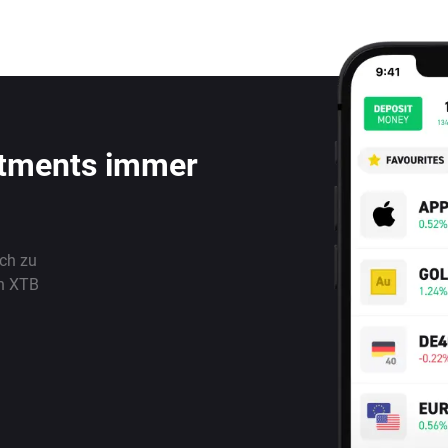
stments immer
ach zu
n XTB