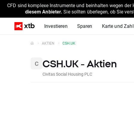
CFD sind komplexe Instrumente und beinhalten wegen der He
diesem Anbieter.
Sie sollten überlegen, ob Sie ver
Investieren
Sparen
Karte und Zah
AKTIEN
CSH.UK
CSH.UK - Aktien
Civitas Social Housing PLC