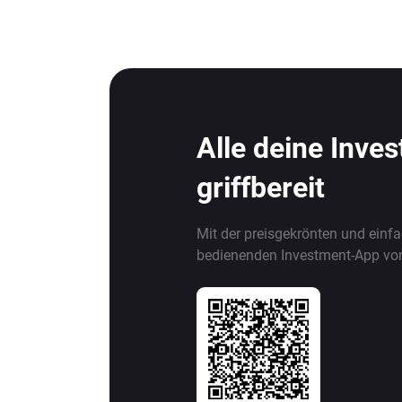
Alle deine Inve
griffbereit
Mit der preisgekrönten und einf
bedienenden Investment-App vo