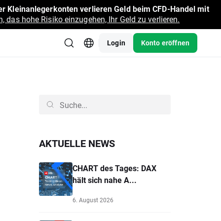
r Kleinanlegerkonten verlieren Geld beim CFD-Handel mit
, das hohe Risiko einzugehen, Ihr Geld zu verlieren.
Login
Konto eröffnen
AKTUELLE NEWS
CHART des Tages: DAX
hält sich nahe A...
6. August 2026