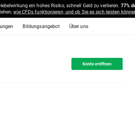
belwirkung ein hohes Risiko, schnell Geld zu verlieren.
77% de
stehen,
wie CFDs funktionieren, und ob Sie es sich leisten können
lungen
Bildungsangebot
Über uns
Konto eröffnen