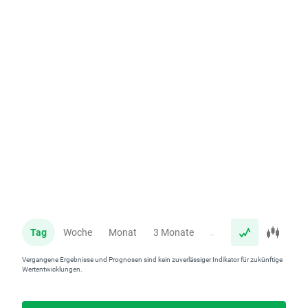
Tag
Woche
Monat
3 Monate
Jahr
Vergangene Ergebnisse und Prognosen sind kein zuverlässiger Indikator für zukünftige
Wertentwicklungen.