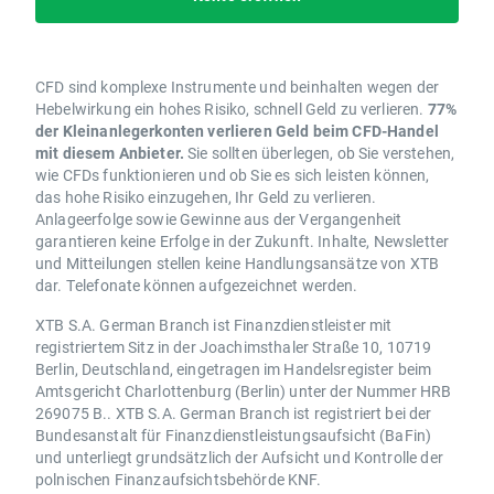
CFD sind komplexe Instrumente und beinhalten wegen der
Hebelwirkung ein hohes Risiko, schnell Geld zu verlieren.
77%
der Kleinanlegerkonten verlieren Geld beim CFD-Handel
mit diesem Anbieter.
Sie sollten überlegen, ob Sie verstehen,
wie CFDs funktionieren und ob Sie es sich leisten können,
das hohe Risiko einzugehen, Ihr Geld zu verlieren.
Anlageerfolge sowie Gewinne aus der Vergangenheit
garantieren keine Erfolge in der Zukunft. Inhalte, Newsletter
und Mitteilungen stellen keine Handlungsansätze von XTB
dar. Telefonate können aufgezeichnet werden.
XTB S.A. German Branch ist Finanzdienstleister mit
registriertem Sitz in der Joachimsthaler Straße 10, 10719
Berlin, Deutschland, eingetragen im Handelsregister beim
Amtsgericht Charlottenburg (Berlin) unter der Nummer HRB
269075 B.. XTB S.A. German Branch ist registriert bei der
Bundesanstalt für Finanzdienstleistungsaufsicht (BaFin)
und unterliegt grundsätzlich der Aufsicht und Kontrolle der
polnischen Finanzaufsichtsbehörde KNF.