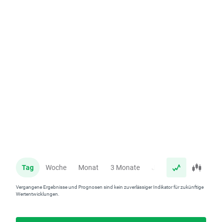
Tag
Woche
Monat
3 Monate
Jahr
Vergangene Ergebnisse und Prognosen sind kein zuverlässiger Indikator für zukünftige
Wertentwicklungen.