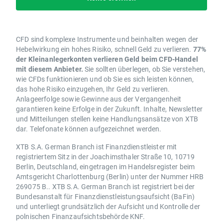
CFD sind komplexe Instrumente und beinhalten wegen der
Hebelwirkung ein hohes Risiko, schnell Geld zu verlieren.
77%
der Kleinanlegerkonten verlieren Geld beim CFD-Handel
mit diesem Anbieter.
Sie sollten überlegen, ob Sie verstehen,
wie CFDs funktionieren und ob Sie es sich leisten können,
das hohe Risiko einzugehen, Ihr Geld zu verlieren.
Anlageerfolge sowie Gewinne aus der Vergangenheit
garantieren keine Erfolge in der Zukunft. Inhalte, Newsletter
und Mitteilungen stellen keine Handlungsansätze von XTB
dar. Telefonate können aufgezeichnet werden.
XTB S.A. German Branch ist Finanzdienstleister mit
registriertem Sitz in der Joachimsthaler Straße 10, 10719
Berlin, Deutschland, eingetragen im Handelsregister beim
Amtsgericht Charlottenburg (Berlin) unter der Nummer HRB
269075 B.. XTB S.A. German Branch ist registriert bei der
Bundesanstalt für Finanzdienstleistungsaufsicht (BaFin)
und unterliegt grundsätzlich der Aufsicht und Kontrolle der
polnischen Finanzaufsichtsbehörde KNF.