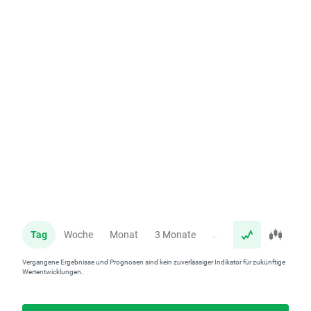
Tag
Woche
Monat
3 Monate
Jahr
Vergangene Ergebnisse und Prognosen sind kein zuverlässiger Indikator für zukünftige
Wertentwicklungen.