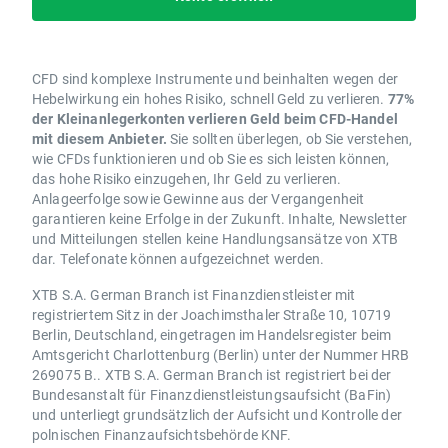
CFD sind komplexe Instrumente und beinhalten wegen der
Hebelwirkung ein hohes Risiko, schnell Geld zu verlieren.
77%
der Kleinanlegerkonten verlieren Geld beim CFD-Handel
mit diesem Anbieter.
Sie sollten überlegen, ob Sie verstehen,
wie CFDs funktionieren und ob Sie es sich leisten können,
das hohe Risiko einzugehen, Ihr Geld zu verlieren.
Anlageerfolge sowie Gewinne aus der Vergangenheit
garantieren keine Erfolge in der Zukunft. Inhalte, Newsletter
und Mitteilungen stellen keine Handlungsansätze von XTB
dar. Telefonate können aufgezeichnet werden.
XTB S.A. German Branch ist Finanzdienstleister mit
registriertem Sitz in der Joachimsthaler Straße 10, 10719
Berlin, Deutschland, eingetragen im Handelsregister beim
Amtsgericht Charlottenburg (Berlin) unter der Nummer HRB
269075 B.. XTB S.A. German Branch ist registriert bei der
Bundesanstalt für Finanzdienstleistungsaufsicht (BaFin)
und unterliegt grundsätzlich der Aufsicht und Kontrolle der
polnischen Finanzaufsichtsbehörde KNF.