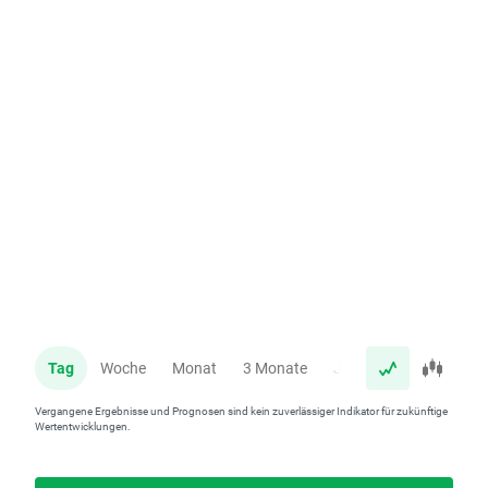
Tag
Woche
Monat
3 Monate
Jahr
Vergangene Ergebnisse und Prognosen sind kein zuverlässiger Indikator für zukünftige
Wertentwicklungen.