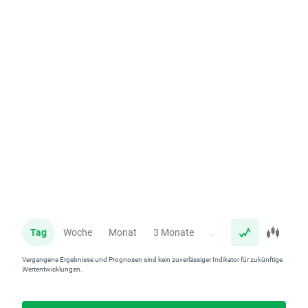
Tag
Woche
Monat
3 Monate
Jahr
Vergangene Ergebnisse und Prognosen sind kein zuverlässiger Indikator für zukünftige
Wertentwicklungen.