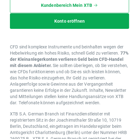
Kundenbereich Mein XTB
Konto eröffnen
CFD sind komplexe Instrumente und beinhalten wegen der
Hebelwirkung ein hohes Risiko, schnell Geld zu verlieren.
77%
der Kleinanlegerkonten verlieren Geld beim CFD-Handel
mit diesem Anbieter.
Sie sollten überlegen, ob Sie verstehen,
wie CFDs funktionieren und ob Sie es sich leisten können,
das hohe Risiko einzugehen, Ihr Geld zu verlieren.
Anlageerfolge sowie Gewinne aus der Vergangenheit
garantieren keine Erfolge in der Zukunft. Inhalte, Newsletter
und Mitteilungen stellen keine Handlungsansätze von XTB
dar. Telefonate können aufgezeichnet werden.
XTB S.A. German Branch ist Finanzdienstleister mit
registriertem Sitz in der Joachimsthaler Straße 10, 10719
Berlin, Deutschland, eingetragen im Handelsregister beim
Amtsgericht Charlottenburg (Berlin) unter der Nummer HRB
269075 B.. XTB S.A. German Branch ist registriert bei der