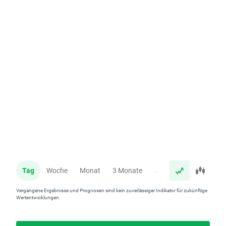
Tag
Woche
Monat
3 Monate
Jahr
Vergangene Ergebnisse und Prognosen sind kein zuverlässiger Indikator für zukünftige
Wertentwicklungen.