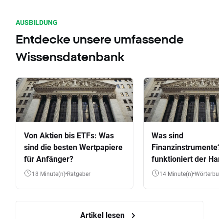
AUSBILDUNG
Entdecke unsere umfassende
Wissensdatenbank
Von Aktien bis ETFs: Was
Was sind
sind die besten Wertpapiere
Finanzinstrumente
für Anfänger?
funktioniert der Ha
Aktien, ETFs & Co.
18 Minute(n)
Ratgeber
14 Minute(n)
Wörterb
Artikel lesen