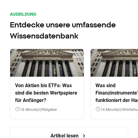
AUSBILDUNG
Entdecke unsere umfassende
Wissensdatenbank
Von Aktien bis ETFs: Was
Was sind
sind die besten Wertpapiere
Finanzinstrumente
für Anfänger?
funktioniert der Ha
Aktien, ETFs & Co.
18 Minute(n)
Ratgeber
14 Minute(n)
Wörterb
Artikel lesen