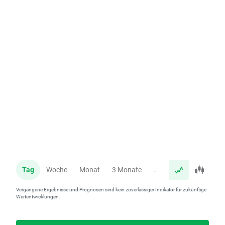
Tag
Woche
Monat
3 Monate
Jahr
Vergangene Ergebnisse und Prognosen sind kein zuverlässiger Indikator für zukünftige
Wertentwicklungen.