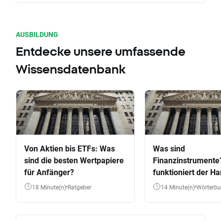
AUSBILDUNG
Entdecke unsere umfassende
Wissensdatenbank
Von Aktien bis ETFs: Was
Was sind
sind die besten Wertpapiere
Finanzinstrumente
für Anfänger?
funktioniert der Ha
Aktien, ETFs & Co.
18 Minute(n)
Ratgeber
14 Minute(n)
Wörterb