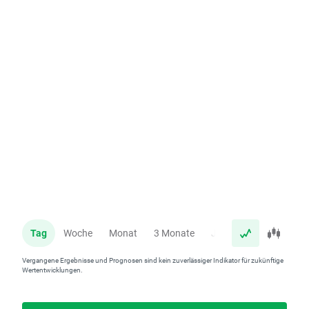
Tag
Woche
Monat
3 Monate
Jahr
Vergangene Ergebnisse und Prognosen sind kein zuverlässiger Indikator für zukünftige
Wertentwicklungen.