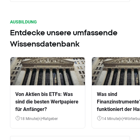
AUSBILDUNG
Entdecke unsere umfassende
Wissensdatenbank
Von Aktien bis ETFs: Was
Was sind
sind die besten Wertpapiere
Finanzinstrumente
für Anfänger?
funktioniert der Ha
Aktien, ETFs & Co.
18 Minute(n)
Ratgeber
14 Minute(n)
Wörterb