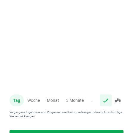
Tag
Woche
Monat
3 Monate
Jahr
Vergangene Ergebnisse und Prognosen sind kein zuverlässiger Indikator für zukünftige
Wertentwicklungen.