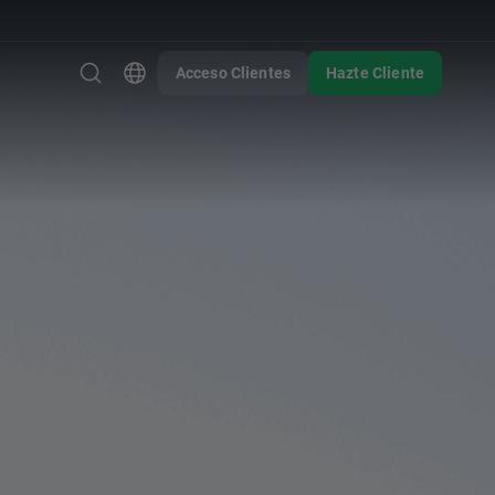
Acceso Clientes
Hazte Cliente