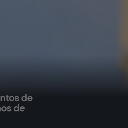
entos de
mos de