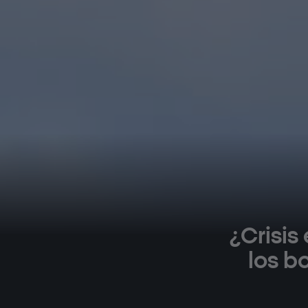
¿Crisis
los b