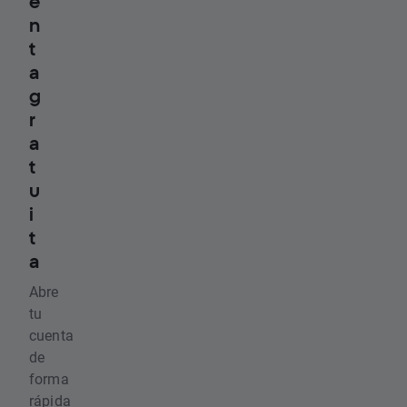
e
n
t
a
g
r
a
t
u
i
t
a
Abre
tu
cuenta
de
forma
rápida