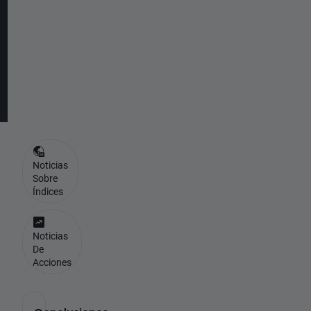
b
u
e
n
o
?
Noticias
Sobre
Índices
Noticias
De
Acciones