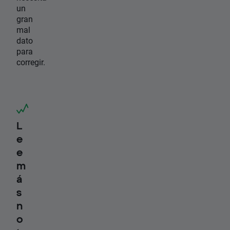
un
gran
mal
dato
para
corregir.
L
e
e
m
á
s
n
o