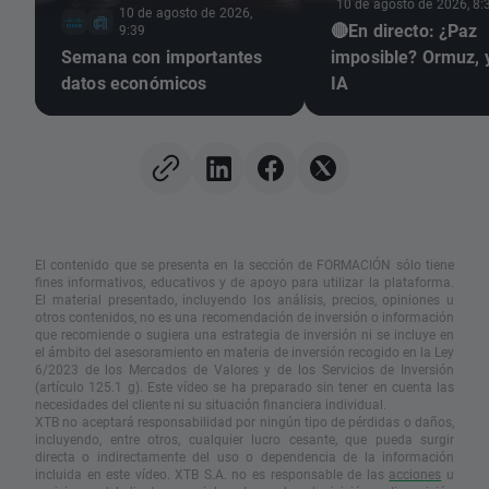
10 de agosto de 2026, 8:
10 de agosto de 2026,
🔴En directo: ¿Paz
9:39
Semana con importantes
imposible? Ormuz, 
datos económicos
IA
El contenido que se presenta en la sección de FORMACIÓN sólo tiene
fines informativos, educativos y de apoyo para utilizar la plataforma.
El material presentado, incluyendo los análisis, precios, opiniones u
otros contenidos, no es una recomendación de inversión o información
que recomiende o sugiera una estrategia de inversión ni se incluye en
el ámbito del asesoramiento en materia de inversión recogido en la Ley
6/2023 de los Mercados de Valores y de los Servicios de Inversión
(artículo 125.1 g). Este vídeo se ha preparado sin tener en cuenta las
necesidades del cliente ni su situación financiera individual.
XTB no aceptará responsabilidad por ningún tipo de pérdidas o daños,
incluyendo, entre otros, cualquier lucro cesante, que pueda surgir
directa o indirectamente del uso o dependencia de la información
incluida en este vídeo. XTB S.A. no es responsable de las
acciones
u