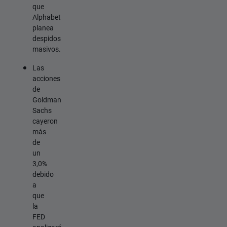
que
Alphabet
planea
despidos
masivos.
Las
acciones
de
Goldman
Sachs
cayeron
más
de
un
3,0%
debido
a
que
la
FED