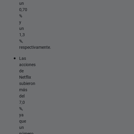
un
0,70
%
y
un
1,3
%,
respectivamente.
Las
acciones
de
Netflix
subieron
más
del
7,0
%,
ya
que
un
número