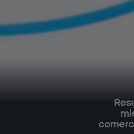
Resu
mi
comerci