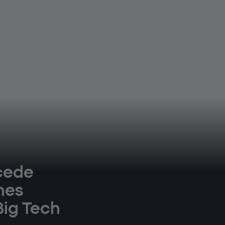
ocede
nes
Big Tech