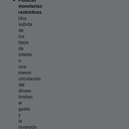
monetarias
restrictivas
.
Una
subida
de
los
tipos
de
interés
o
una
menor
circulación
del
dinero
limitan
el
gasto
y
la
inversión.