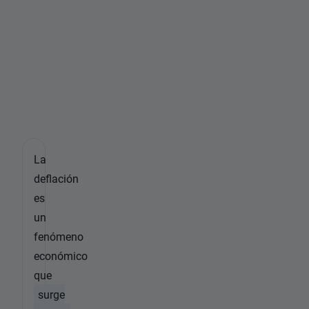
a
c
i
ó
n
?
La
deflación
es
un
fenómeno
económico
que
surge