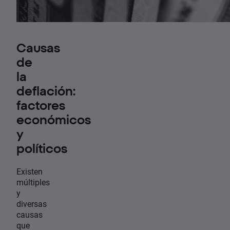
Causas
de
la
deflación:
factores
económicos
y
políticos
Existen
múltiples
y
diversas
causas
que