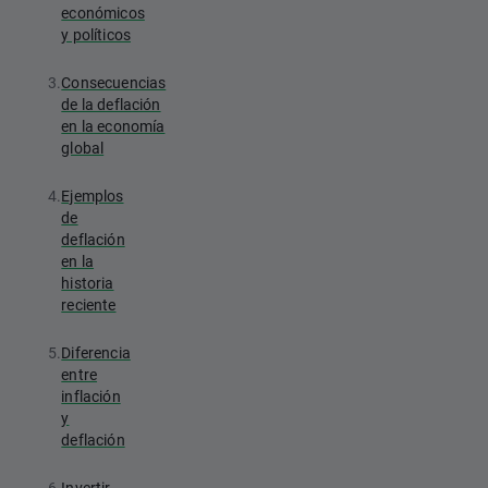
económicos
y políticos
3.
Consecuencias
de la deflación
en la economía
global
4.
Ejemplos
de
deflación
en la
historia
reciente
5.
Diferencia
entre
inflación
y
deflación
6.
Invertir