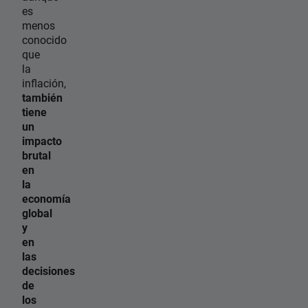
es
menos
conocido
que
la
inflación,
también
tiene
un
impacto
brutal
en
la
economía
global
y
en
las
decisiones
de
los