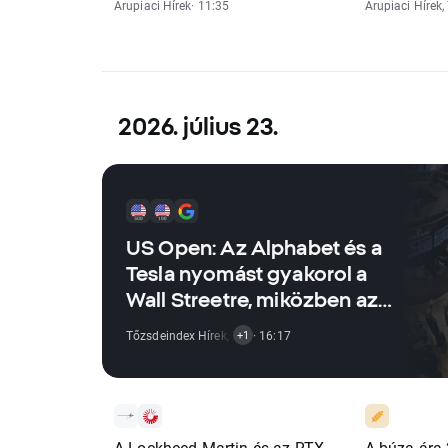
Árupiaci Hírek
· 11:35
Árupiaci Hírek
,
2026. július 23.
US Open: Az Alphabet és a
Tesla nyomást gyakorol a
Wall Streetre, miközben az
olajárak újra aggodalmat
Tőzsdeindex Hírek
,
Részvénypiaci Hírek
· 16:17
+1
keltenek a befektetők
körében
A Lockheed Martin és az RTX
A búza ára