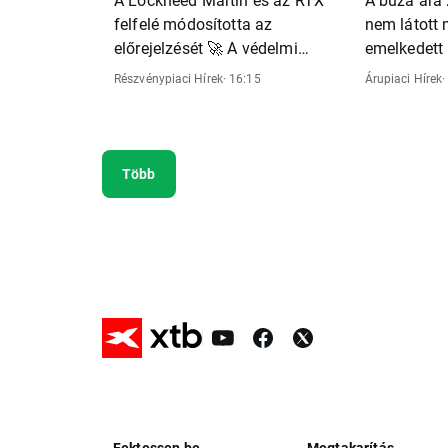
felfelé módosította az
nem látott
előrejelzését 🚀 A védelmi
emelkedett 
szektor részvényei emelkednek
exporttal k
Részvénypiaci Hírek
· 16:15
Árupiaci Hírek
·
kockázatok 
emelkedést
Több
Fektessen be
Megtakarítás