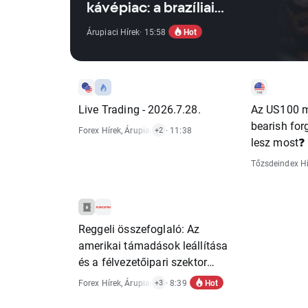
kávépiac: a brazíliai
rekordtermés paradoxona
Hot
Árupiaci Hírek
· 15:58
Live Trading - 2026.7.28.
Az US100 m
bearish fo
Forex Hírek
,
Árupiaci Hírek
· 11:38
,
Tőzsdeindex Hírek
+2
lesz most❓
Tőzsdeindex Hí
Reggeli összefoglaló: Az
amerikai támadások leállítása
és a félvezetőipari szektor
visszaesései kiegyensúlyozzák
Hot
Forex Hírek
,
Árupiaci Hírek
· 8:39
,
Gazdasági Riportok
,
Részvénypiac
+3
egymást (2026. július 28.)