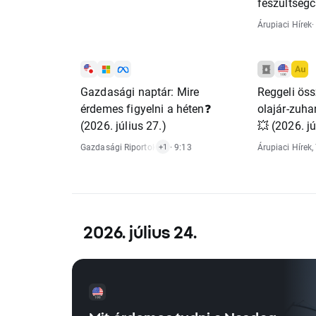
feszültségc
olaj- és gáz
Árupiaci Hírek
·
kockázatai
Gazdasági naptár: Mire
Reggeli öss
érdemes figyelni a héten❓
olajár-zuha
(2026. július 27.)
💥 (2026. jú
Gazdasági Riportok
,
Részvénypiaci Hírek
· 9:13
Árupiaci Hírek
,
+1
2026. július 24.