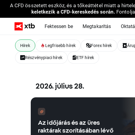
A CFD összetett eszköz, és a tőkeáttétel miatt a hirtel
keletkezik a CFD-kereskedés során.
Fontolja
Fektessen be
Megtakarítás
Oktat
Hírek
Legfrisebb hírek
Forex hírek
Árup
Részvénypiaci hírek
ETF hírek
2026. július 28.
Az időjárás és az üres
raktárak szorításában lévő