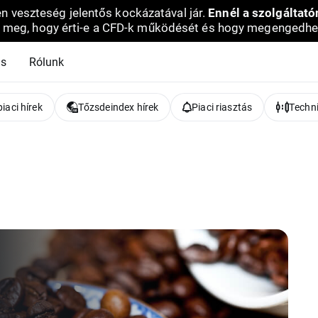
en veszteség jelentős kockázatával jár.
Ennél a szolgáltató
 meg, hogy érti-e a CFD-k működését és hogy megengedhe
ás
Rólunk
iaci hírek
Tőzsdeindex hírek
Piaci riasztás
Techni