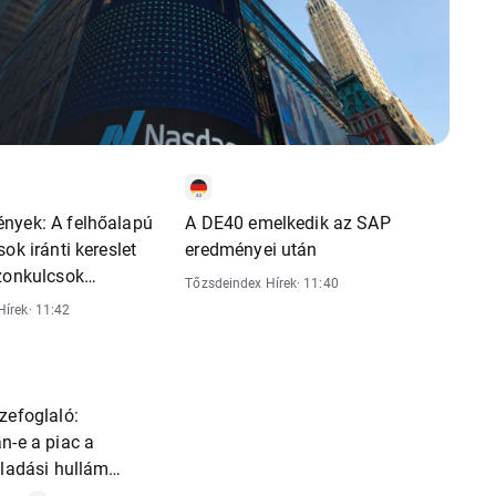
nyek: A felhőalapú
A DE40 emelkedik az SAP
ok iránti kereslet
eredményei után
szonkulcsok
Tőzsdeindex Hírek
· 11:40
 nyomás alatt
Hírek
· 11:42
zefoglaló:
n-e a piac a
eladási hullám