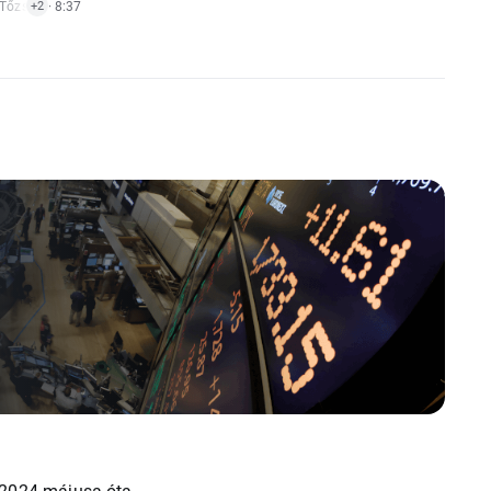
Tőzsdeindex Hírek
· 8:37
,
Részvénypiaci Hírek
+2
 2024 májusa óta