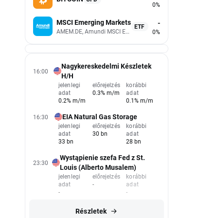
0%
MSCI Emerging Markets
-
ETF
AMEM.DE, Amundi MSCI Emerging Markets UCITS (Acc EUR)
0%
Nagykereskedelmi Készletek
16:00
H/H
jelenlegi
előrejelzés
korábbi
adat
0.3% m/m
adat
0.2% m/m
0.1% m/m
zvénypiaci Hírek
EIA Natural Gas Storage
16:30
jelenlegi
előrejelzés
korábbi
adat
30 bn
adat
33 bn
28 bn
Wystąpienie szefa Fed z St.
23:30
Louis (Alberto Musalem)
jelenlegi
előrejelzés
korábbi
adat
-
adat
-
-
Részletek