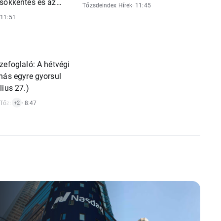
sökkentés és az
Tőzsdeindex Hírek
· 11:45
ellátás strukturális
 11:51
zefoglaló: A hétvégi
nás egyre gyorsul
lius 27.)
Tőzsdeindex Hírek
· 8:47
,
Részvénypiaci Hírek
+2