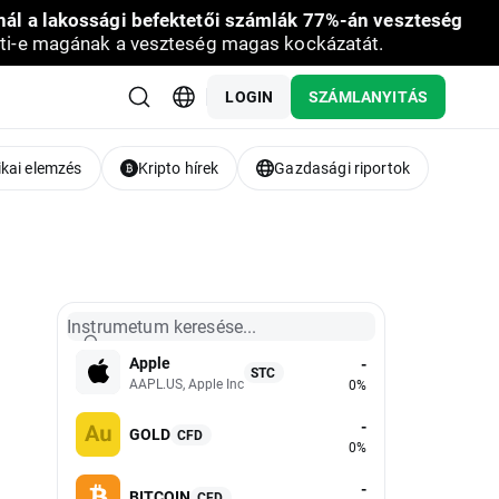
nál a lakossági befektetői számlák 77%-án veszteség
ti-e magának a veszteség magas kockázatát.
LOGIN
SZÁMLANYITÁS
kai elemzés
Kripto hírek
Gazdasági riportok
Instrumetum keresése...
Apple
-
STC
AAPL.US, Apple Inc
0%
-
GOLD
CFD
0%
-
BITCOIN
CFD