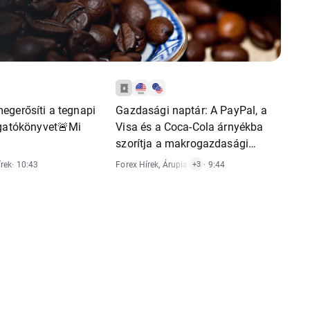
egerősíti a tegnapi
Gazdasági naptár: A PayPal, a
rgatókönyvet🚨Mi
Visa és a Coca-Cola árnyékba
szorítja a makrogazdasági
adatokat (2026. július 28.)
rek
· 10:43
Forex Hírek
,
Árupiaci Hírek
· 9:44
,
Gazdasági Riportok
,
Rés
+3
i Hírek