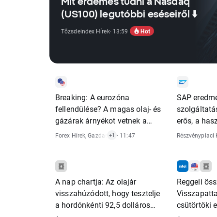
Mit érdemes tudni a Nasdaq
(US100) legutóbbi eséseiről ⬇️
Hot
Tőzsdeindex Hírek
· 13:59
Breaking: A eurozóna
SAP eredmé
fellendülése? A magas olaj- és
szolgáltatás
gázárak árnyékot vetnek a
erős, a ha
kedvező PMI-adatokra
továbbra is
Forex Hírek
,
Gazdasági Riportok
· 11:47
Részvénypiaci 
+1
vannak
A nap chartja: Az olajár
Reggeli öss
visszahúzódott, hogy tesztelje
Visszapatta
a hordónkénti 92,5 dolláros
csütörtöki 
szintet (2026. július 24.)
után❓