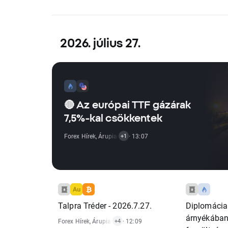
2026. július 27.
🔴 Az európai TTF gázárak
7,5%-kal csökkentek
Forex Hírek
,
Árupiaci Hírek
· 13:07
+1
Talpra Tréder - 2026.7.27.
Diplomácia
árnyékában:
Forex Hírek
,
Árupiaci Hírek
· 12:09
,
Tőzsdeindex Hírek
,
Technikai Ele
+4