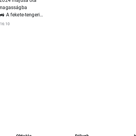
 magasságba
🚜 A fekete-tengeri
apcsolatos
 16:10
hajtják az
Oktatás
Rólunk
I