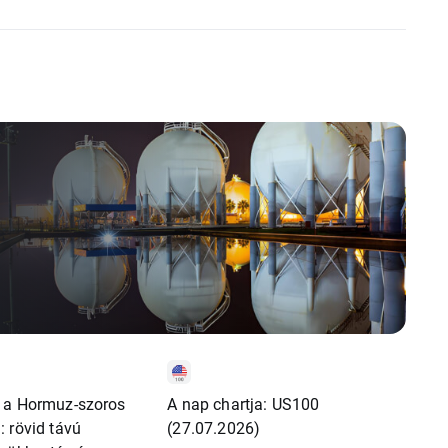
 a Hormuz-szoros
A nap chartja: US100
 rövid távú
(27.07.2026)
mzés
,
Részvénypiaci Hírek