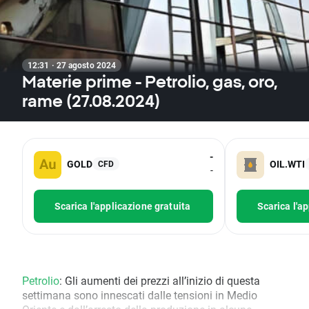
12:31 · 27 agosto 2024
Materie prime - Petrolio, gas, oro,
rame (27.08.2024)
-
GOLD
OIL.WTI
CFD
-
Scarica l'applicazione gratuita
Scarica l'a
Petrolio
: Gli aumenti dei prezzi all’inizio di questa
settimana sono innescati dalle tensioni in Medio