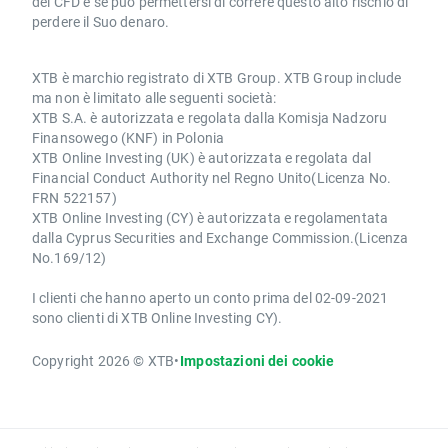
dei CFD e se può permettersi di correre questo alto rischio di
perdere il Suo denaro.
XTB è marchio registrato di XTB Group. XTB Group include
ma non è limitato alle seguenti società:
XTB S.A. è autorizzata e regolata dalla Komisja Nadzoru
Finansowego (KNF) in Polonia
XTB Online Investing (UK) è autorizzata e regolata dal
Financial Conduct Authority nel Regno Unito(Licenza No.
FRN 522157)
XTB Online Investing (CY) è autorizzata e regolamentata
dalla Cyprus Securities and Exchange Commission.(Licenza
No.169/12)
I clienti che hanno aperto un conto prima del 02-09-2021
sono clienti di XTB Online Investing CY).
Copyright 2026 © XTB
•
Impostazioni dei cookie