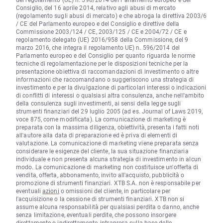
Consiglio, del 16 aprile 2014, relativo agli abusi di mercato
(regolamento sugli abusi di mercato) e che abroga la direttiva 2003/6
/ CE del Parlamento europeo e del Consiglio e direttive della
Commissione 2003/124 / CE, 2003/125 / CE e 2004/72 / CE e
regolamento delegato (UE) 2016/958 della Commissione, del 9
marzo 2016, che integra il regolamento UE) n. 596/2014 del
Parlamento europeo e del Consiglio per quanto riguarda le norme
tecniche di regolamentazione per le disposizioni tecniche per la
presentazione obiettiva di raccomandazioni di investimento o altre
informazioni che raccomandano o suggeriscono una strategia di
investimento e per la divulgazione di particolari interessi o indicazioni
di conflitti di interessi o qualsiasi altra consulenza, anche nell'ambito
della consulenza sugli investimenti, ai sensi della legge sugli
strumenti finanziari del 29 luglio 2005 (ad es. Journal of Laws 2019,
voce 875, come modificata). La comunicazione di marketing è
preparata con la massima diligenza, obiettività, presenta i fatti noti
all'autore alla data di preparazione ed è priva di elementi di
valutazione. La comunicazione di marketing viene preparata senza
considerare le esigenze del cliente, la sua situazione finanziaria
individuale e non presenta alcuna strategia di investimento in alcun
modo. La comunicazione di marketing non costituisce un'offerta di
vendita, offerta, abbonamento, invito all'acquisto, pubblicità o
promozione di strumenti finanziari. XTB S.A. non è responsabile per
eventuali
azioni
o omissioni del cliente, in particolare per
l'acquisizione o la cessione di strumenti finanziari. XTB non si
assume alcuna responsabilità per qualsiasi perdita o danno, anche
senza limitazione, eventuali perdite, che possono insorgere
direttamente o indirettamente, intrapresa sulla base delle