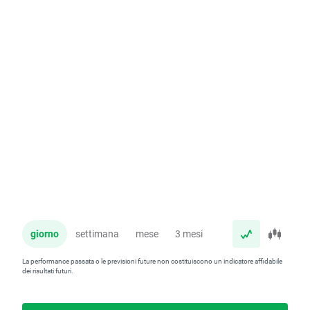
giorno
settimana
mese
3 mesi
anno
La performance passata o le previsioni future non costituiscono un indicatore affidabile
dei risultati futuri.