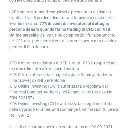
correre questo alto rischio di perdere il Suo denaro.
I CFD sono strumenti complessi e presentano un rischio
significativo di perdere denaro rapidamente a causa della
leva finanziaria.
77% di conti di investitori al dettaglio
perdono denaro quando fanno trading di CFD con XTB
Online Invesing CY.
Valuti se comprende il funzionamento
dei CFD e se può permettersi di correre questo alto rischio di
perdere il Suo denaro.
XTB è marchio registrato di XTB Group. XTB Group include
ma non è limitato alle seguenti società:
XTB S.A. è autorizzata e regolata dalla Komisja Nadzoru
Finansowego (KNF) in Polonia
XTB Online Investing (UK) è autorizzata e regolata dal
Financial Conduct Authority nel Regno Unito(Licenza No.
FRN 522157)
XTB Online Investing (CY) è autorizzata e regolamentata
dalla Cyprus Securities and Exchange Commission.(Licenza
No.169/12)
I clienti che hanno aperto un conto prima del 02-09-2021