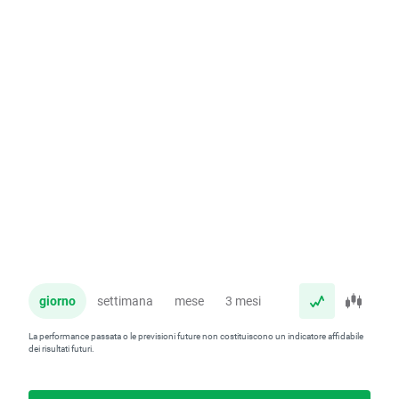
giorno
settimana
mese
3 mesi
anno
La performance passata o le previsioni future non costituiscono un indicatore affidabile
dei risultati futuri.