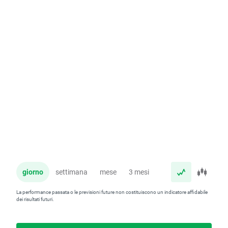
giorno
settimana
mese
3 mesi
anno
La performance passata o le previsioni future non costituiscono un indicatore affidabile
dei risultati futuri.