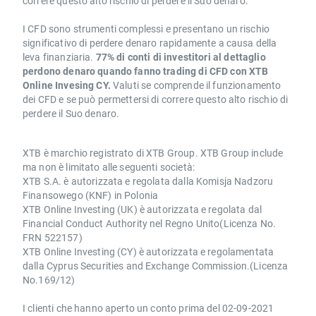
correre questo alto rischio di perdere il Suo denaro.
I CFD sono strumenti complessi e presentano un rischio
significativo di perdere denaro rapidamente a causa della
leva finanziaria.
77% di conti di investitori al dettaglio
perdono denaro quando fanno trading di CFD con XTB
Online Invesing CY.
Valuti se comprende il funzionamento
dei CFD e se può permettersi di correre questo alto rischio di
perdere il Suo denaro.
XTB è marchio registrato di XTB Group. XTB Group include
ma non è limitato alle seguenti società:
XTB S.A. è autorizzata e regolata dalla Komisja Nadzoru
Finansowego (KNF) in Polonia
XTB Online Investing (UK) è autorizzata e regolata dal
Financial Conduct Authority nel Regno Unito(Licenza No.
FRN 522157)
XTB Online Investing (CY) è autorizzata e regolamentata
dalla Cyprus Securities and Exchange Commission.(Licenza
No.169/12)
I clienti che hanno aperto un conto prima del 02-09-2021